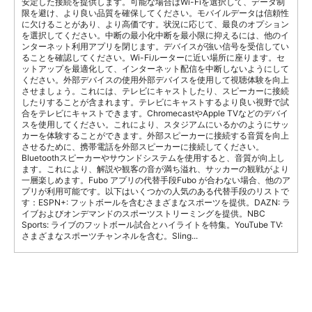
安定した接続を提供します。可能な場合はWi-Fiを選択して、データ制
限を避け、より良い品質を確保してください。モバイルデータは信頼性
に欠けることがあり、より高価です。状況に応じて、最良のオプション
を選択してください。中断の最小化中断を最小限に抑えるには、他のイ
ンターネット利用アプリを閉じます。デバイスが強い信号を受信してい
ることを確認してください。Wi-Fiルーターに近い場所に座ります。セ
ットアップを最適化して、インターネット配信を中断しないようにして
ください。外部デバイスの使用外部デバイスを使用して視聴体験を向上
させましょう。これには、テレビにキャストしたり、スピーカーに接続
したりすることが含まれます。テレビにキャストするより良い視野で試
合をテレビにキャストできます。ChromecastやApple TVなどのデバイ
スを使用してください。これにより、スタジアムにいるかのようにサッ
カーを体験することができます。外部スピーカーに接続する音質を向上
させるために、携帯電話を外部スピーカーに接続してください。
Bluetoothスピーカーやサウンドシステムを使用すると、音質が向上し
ます。これにより、解説や観客の音が満ち溢れ、サッカーの観戦がより
一層楽しめます。Fubo アプリの代替手段Fubo が合わない場合、他のア
プリが利用可能です。以下はいくつかの人気のある代替手段のリストで
す：ESPN+: フットボールを含むさまざまなスポーツを提供。DAZN: ラ
イブおよびオンデマンドのスポーツストリーミングを提供。NBC
Sports: ライブのフットボール試合とハイライトを特集。YouTube TV:
さまざまなスポーツチャンネルを含む。Sling...