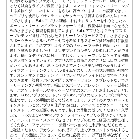
利便性から急速に人気が高まっています。ファンはテレビに縛られるこ
となく試合をライブで視聴できます。スマートフォンでストリーミング
する柔軟性が、このトレンドをさらに高めています。この記事では、こ
のアプリを使用してオンラインでサッカーを視聴する最良の方法につい
て探求します。Fuboアプリの理解これは主にサッカーを中心としたス
ポーツストリーミングプラットフォームです。視聴体験を向上させるた
めのさまざまな機能を提供しています。Fuboアプリとは？ライブスポ
ーツやテレビ番組に特化したストリーミングサービスです。さまざまな
スポーツチャンネルへのアクセスを希望するスポーツ愛好家向けに設計
されています。このアプリはライブのサッカーマッチを視聴したり、見
逃した試合を見直したり、オンデマンドコンテンツを楽しむことができ
ます。様々なデバイスに対応しており、サッカーファンにとって多機能
な選択肢となっています。アプリの主な特徴このアプリには目立つ特徴
がいくつかあります。以下に押さえておくべき主な特徴を紹介します：
ライブストリーミング：リアルタイムでのサッカーの試合観戦が可能で
す。オンデマンドコンテンツ：リプレイやハイライトにいつでもアクセ
スできます。複数デバイス対応：スマートフォン、タブレットなどでス
トリーミングが可能です。幅広いスポーツカバレッジ：サッカー以外に
も、バスケットボールやホッケーなど他のスポーツもお楽しみいただけ
ます。FuboアプリのセットアップFuboアプリのセットアップは簡単で
迅速です。以下の手順に従って始めましょう。アプリのダウンロードと
インストールこのアプリを使用するには、デバイスにダウンロードして
インストールする必要があります。以下の手順に従ってください：入手
方法： iOSおよびAndroidプラットフォームでアプリを見つけてくださ
い。インストール：スムーズなセットアップのために画面の指示に従っ
てください。アップデート： 最新バージョンをご利用いただくために
ご確認ください。アカウントの作成アプリ上でアカウントを作成するこ
とは、その機能にアクセスするために必要です。以下は簡単なガイドで