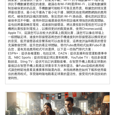
供比手機數據更穩定的連接。建議在有Wi-Fi時選擇Wi-Fi，以避免數據限
制並確保更好的品質。手機數據可能較不可靠且更昂貴。根據您的情況選
擇最佳選項。最小化干擾為了最小化干擾，關閉其他使用網際網路的應用
程式。確保您的設備訊號強勁。靠近您的 Wi-Fi 路由器。優化您的設置以
確保串流不中斷。使用外部設備通過使用外部設備來增強您的觀賞體驗。
這包括將畫面轉至電視，或連接到揚聲器。將比賽投影到電視您可以從手
機將比賽投影到電視上，以獲得更好的觀賞效果。使用Chromecast或
Apple TV。這讓您可以在較大的屏幕上觀賞比賽，讓您可以像在球場上
一樣體驗足球。連接外部揚聲器將您的手機連接到外部揚聲器以獲得更好
的音質。藍牙揚聲器或音響系統可以改善音質。這將使評論和觀眾的聲音
充滿整個空間，提升您的看足球體驗。替代Fubo應用程式如果Fubo不適
合您，還有其他應用程式可供選擇。以下是一些熱門替代方案：
ESPN+：提供各種運動，包括足球。DAZN：提供直播和按需運動賽事串
流。NBC Sports：提供現場足球比賽和精華。YouTube TV：包括多個運
動頻道。Sling TV：提供可自訂的運動套餐。在智慧手機上觀看足球賽的
最後話在智慧手機上觀看足球賽非常方便和靈活。像Fubo這樣的應用程
式讓您輕鬆地查看直播賽事和隨選內容。本指南將教您如何下載和使用最
佳的應用程式。享受隨時隨地觀看足球賽的靈活性。接受現代串流技術的
便利性。