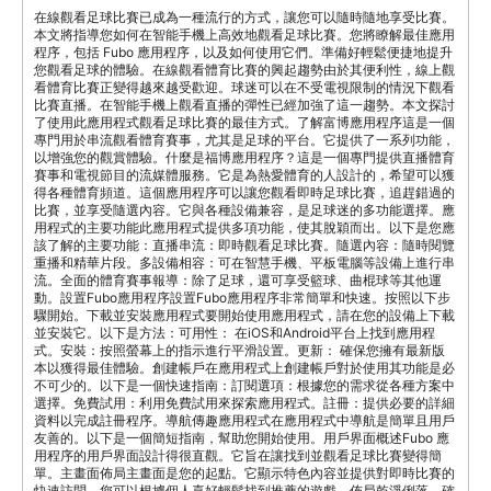
在線觀看足球比賽已成為一種流行的方式，讓您可以隨時隨地享受比賽。
本文將指導您如何在智能手機上高效地觀看足球比賽。您將瞭解最佳應用
程序，包括 Fubo 應用程序，以及如何使用它們。準備好輕鬆便捷地提升
您觀看足球的體驗。在線觀看體育比賽的興起趨勢由於其便利性，線上觀
看體育比賽正變得越來越受歡迎。球迷可以在不受電視限制的情況下觀看
比賽直播。在智能手機上觀看直播的彈性已經加強了這一趨勢。本文探討
了使用此應用程式觀看足球比賽的最佳方式。了解富博應用程序這是一個
專門用於串流觀看體育賽事，尤其是足球的平台。它提供了一系列功能，
以增強您的觀賞體驗。什麼是福博應用程序？這是一個專門提供直播體育
賽事和電視節目的流媒體服務。它是為熱愛體育的人設計的，希望可以獲
得各種體育頻道。這個應用程序可以讓您觀看即時足球比賽，追趕錯過的
比賽，並享受隨選內容。它與各種設備兼容，是足球迷的多功能選擇。應
用程式的主要功能此應用程式提供多項功能，使其脫穎而出。以下是您應
該了解的主要功能：直播串流：即時觀看足球比賽。隨選內容：隨時閱覽
重播和精華片段。多設備相容：可在智慧手機、平板電腦等設備上進行串
流。全面的體育賽事報導：除了足球，還可享受籃球、曲棍球等其他運
動。設置Fubo應用程序設置Fubo應用程序非常簡單和快速。按照以下步
驟開始。下載並安裝應用程式要開始使用應用程式，請在您的設備上下載
並安裝它。以下是方法：可用性： 在iOS和Android平台上找到應用程
式。安裝：按照螢幕上的指示進行平滑設置。更新： 確保您擁有最新版
本以獲得最佳體驗。創建帳戶在應用程式上創建帳戶對於使用其功能是必
不可少的。以下是一個快速指南：訂閱選項：根據您的需求從各種方案中
選擇。免費試用：利用免費試用來探索應用程式。註冊：提供必要的詳細
資料以完成註冊程序。導航傳趣應用程式在應用程式中導航是簡單且用戶
友善的。以下是一個簡短指南，幫助您開始使用。用戶界面概述Fubo 應
用程序的用戶界面設計得很直觀。它旨在讓找到並觀看足球比賽變得簡
單。主畫面佈局主畫面是您的起點。它顯示特色內容並提供對即時比賽的
快速訪問。您可以根據個人喜好輕鬆找到推薦的遊戲。佈局乾淨俐落，確