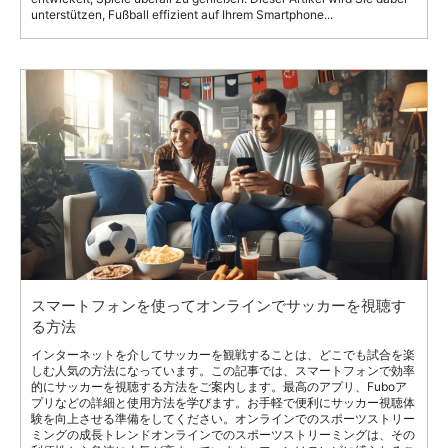
unterstützen, Fußball effizient auf Ihrem Smartphone...
スマートフォンを使ってオンラインでサッカーを視聴す
る方法
インターネットを介してサッカーを観戦することは、どこでも試合を楽
しむ人気の方法になっています。この記事では、スマートフォンで効率
的にサッカーを視聴する方法をご案内します。最高のアプリ、Fuboア
プリなどの詳細と使用方法を学びます。お手軽で便利にサッカー視聴体
験を向上させる準備をしてください。オンラインでのスポーツストリー
ミングの成長トレンドオンラインでのスポーツストリーミングは、その