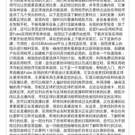
专为热爱体育运动的人设计，他们希望能够接触到各种体育频道。这款应
用可以让您观看直播足球比赛，追赶错过的比赛，并享受点播内容。它兼
容各种设备，是足球迷的多功能选择。应用程序的主要特点这款应用程序
提供了几个突出的特点。以下是您应该了解的主要特点：实时直播：实时
观看足球比赛。按需内容：随时访问重播和精彩片段。多设备兼容性：可
在智能手机、平板电脑等设备上进行流媒体播放。全面的体育报道：除了
足球，还可以享受篮球和曲棍球等其他体育项目。设置Fubo应用程序设
置Fubo应用程序简单快捷。按照以下步骤开始使用。下载并安装应用程
序要开始使用应用程序，请在您的设备上下载并安装它。以下是操作步
骤：可用性：在iOS和Android平台上查找该应用。安装：按照屏幕上的
指示进行顺利安装。更新：确保您拥有最新版本以获得最佳体验。创建账
户在应用程序上创建账户是访问其功能所必需的。这里有一个快速指南：
订阅选项：根据您的需要选择不同的计划。免费试用：利用免费试用来探
索该应用程序。注册：提供必要的详细信息以完成注册过程。富博应用程
序导航应用程序导航简单易用。以下是一个简要指南，帮助您入门。用户
界面概述Fubo 应用的用户界面设计直观易懂。它旨在使查找和观看足球
比赛变得简单。主屏幕布局主屏幕是您的起点。它显示精选内容和快速访
问直播比赛。您可以根据个人偏好轻松找到推荐游戏。布局清晰，确保流
畅的用户体验。导航至足球栏找到足球栏很简单。点击运动选项卡，然后
选择足球。此栏目列出所有与足球相关的直播和即将到来的比赛、精彩片
段以及点播内容。寻找足球比赛搜索功能帮助您快速找到特定的足球比
赛。您可以查找直播比赛、即将到来的赛程或过去的重播。正在直播的比
赛要观看正在直播的比赛，请前往直播选项卡。在这里，您将找到所有当
前正在直播的比赛。应用程序会实时更新显示正在进行的比赛。单击任何
比赛即可立即开始观看。即将到来的赛程查看即将到来的赛程，了解即将
举行的比赛。这一部分列出了所有即将比赛的日期和时间。您可以为不想
错过的比赛设置提醒。这一功能使您能够轻松及时了解即将举行的活动。
按需回放错过了比赛吗？没问题。按需回放栏目有过去比赛的回放。根据