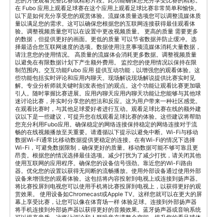
您的方便观看完整比赛或精彩片段。此功能确保您充分享受比赛的精彩。
在 Fubo 应用上观看足球赛在这个应用上观看足球比赛非常简单和愉快。
以下是如何充分享受您的观赏体验。流媒体质量选项您可以调整流媒体质
量以满足您的需求。这可以确保您根据您的互联网连接获得最佳观看体
验。调整视频质量您可以在设置中更改视频质量。 更高的质量 需要更多
的数据，但提供更好的画面。更低的质量 可以节省数据并防止缓冲。选
择最适合您互联网速度的选项。数据使用注意事项流媒体消耗大量数据，
请注意您的使用情况。 高质量的流媒体会消耗更多数据。调整视频质量
以避免在有限数据计划下产生额外费用。 监控您的使用情况以保持在限
制范围内。交互功能Fubo 应用 提供互动功能，以增强您的观看体验。这
些功能包括实时评论和应用内聊天。现场解说现场解说提供比赛实时见
解。专业分析师就关键时刻发表他们的观点。这个功能让观看比赛更加吸
引人。随时掌握比赛进展。应用内聊天应用内聊天功能让您能够与其他球
迷讨论比赛，并实时分享您的想法和反应。这为用户带来一种社区感觉。
在观看比赛时，与其他足球爱好者进行互动。观看足球比赛在线的额外建
议以下是一些建议，可提升您在线观看足球比赛的体验。这些建议将帮助
您充分利用Fubo应用。确保稳定的网络连接保持稳定的网络连接对于流
畅的在线视频播放至关重要。请遵循以下提示以避免中断。Wi-Fi与移动
数据Wi-Fi通常比移动数据提供更稳定的连接。在有Wi-Fi的情况下选择
Wi-Fi，可避免数据限制，确保更好的质量。移动数据可能不够可靠且更
昂贵。根据您的情况选择最佳选项。减少打扰为了减少打扰，请关闭其他
使用互联网的应用程序。确保您的设备信号强劲。靠近您的Wi-Fi路由
器。优化您的设置以获得无间断的流畅播放。使用外部设备通过使用外部
设备来增强您的观看体验。这包括将内容投射到电视上或连接到扬声器。
将比赛投屏到电视您可以使用手机将比赛投屏到电视上，以获得更好的观
赏效果。 使用设备如Chromecast或Apple TV。这样您就可以在更大的屏
幕上享受比赛，让您可以像在体育场一样 体验足球。连接到外部扬声器
将手机连接到外部扬声器以获得更好的音频效果。蓝牙扬声器或音响系统