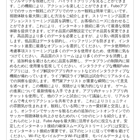
でフルマッチを視聴したり、ハイライトクリップを見ることができま
す。この機能により、アクションを楽しむことができます。Fuboアプ
リでのサッカー観戦このアプリでのサッカー観戦は簡単で楽しいです。
視聴体験を最大限に楽しむ方法をご紹介します。ストリーミング品質オ
プションストリーミング品質を調整して、お客様のニーズに合わせるこ
とができます。これにより、インターネット接続に基づいて最適な視聴
体験を提供できます。ビデオ品質の調整設定でビデオ品質を変更できま
す。高品質はより多くのデータを必要としますが、より良い画質を提供
します。低品質はデータを節約し、バッファリングを防ぎます。インタ
ーネット速度に最適なオプションを選択してください。データ使用時の
考慮事項ストリーミングは多くのデータを使用するため、使用量に気を
つけてください。 高品質のストリーム はより多くのデータを消費しま
す。追加料金を避けるために品質を調整し、データプランの制限内に留
めるために 使用量を監視 してください。インタラクティブな機能Fubo
アプリには、ライブ解説やアプリ内チャットなどのインタラクティブな
機能が備わっています。ライブ解説ライブ解説は試合中にリアルタイム
での洞察を提供します。 専門家アナリスト が重要な瞬間について意見
を述べます。この機能により、視聴がより魅力的になります。 ゲーム
の進展について 最新情報を入手 できます。アプリ内チャットアプリ内
チャットを使用して、他のファンと試合について議論したり、リアルタ
イムで考えやリアクションを共有できます。 これによりコミュニティ
の雰囲気が生まれます。観戦している間にサッカー愛好家と交流しまし
ょう。オンラインでサッカーを観るための追加のヒントオンラインでの
サッカー視聴体験を向上させるためのいくつかのヒントを紹介します。
これらのヒントは、Fubo Appを最大限に活用するのに役立ちます。安
定したインターネット接続の確保スムーズなストリーミングには安定し
たインターネット接続が重要です。以下のヒントに従って中断を避けて
ください。Wi-FiとモバイルデータWi-Fiは通常、モバイルデータよりも