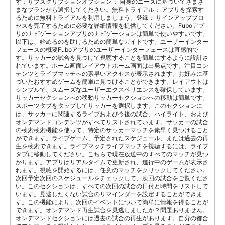
す：サブスクリプションオプション： 自身のニーズに基づいてさまざ
まなプランから選択してください。無料トライアル： アプリを探索す
るために無料トライアルを利用しましょう。登録： サインアッププロ
セスを完了するために必要な詳細情報を提供してください。Fuboアプ
リのナビゲーションアプリのナビゲーションは簡単で使いやすいです。
以下は、始めるのを助けるための簡単なガイドです。ユーザーインター
フェースの概要Fuboアプリのユーザーインターフェースは直感的で
す。サッカーの試合を見つけて視聴することを簡単にするように設計さ
れています。ホーム画面レイアウトホーム画面は出発点です。注目コン
テンツとライブマッチへの素早いアクセスが表示されます。お好みに基
づいたおすすめゲームを簡単に見つけることができます。レイアウトは
シンプルで、スムーズなユーザーエクスペリエンスを確保しています。
サッカーセクションへの移動サッカーセクションへの移動は簡単です。
スポーツタブをタップしてサッカーを選択します。このセクションに
は、サッカーに関連するライブおよび今後の試合、ハイライト、および
オンデマンドコンテンツがすべてリストされています。サッカーの試合
の検索検索機能を使って、特定のサッカーマッチを素早く見つけること
ができます。ライブゲーム、予定されたスケジュール、または過去の再
生を検索できます。ライブマッチライブマッチを視聴するには、ライブ
タブに移動してください。こちらで現在放送中のすべてのマッチが見つ
かります。アプリはリアルタイムで更新され、進行中のゲームが表示さ
れます。視聴を開始するには、任意のマッチをクリックしてください。
次回予定次回のスケジュールをチェックして、次回の試合をご覧くださ
い。このセクションは、すべての次回の試合の日付と時間をリストして
います。見逃したくない試合のリマインダーを設定することができま
す。この機能により、次回のイベントについて簡単に情報を得ることが
できます。オンデマンド再生試合を見逃しましたか？問題ありません。
オンデマンドセクションには過去の試合の再生があります。自分の都合