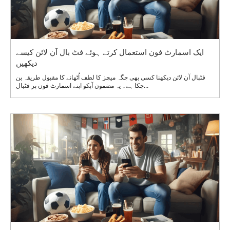
ایک اسمارٹ فون استعمال کرتے ہوئے فٹ بال آن لائن کیسے
دیکھیں
فٹبال آن لائن دیکھنا کسی بھی جگہ میچز کا لطف اُٹھانے کا مقبول طریقہ بن
چکا ہے۔ یہ مضمون آپکو اپنے اسمارٹ فون پر فٹبال...