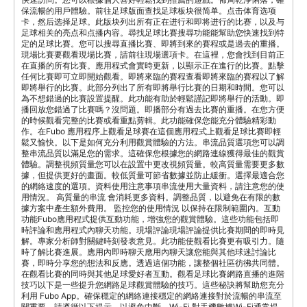
保流暢的用戶體驗。前往足球版面查找足球板块很简单。点击体育选项
卡，然后选择足球。此版块列出所有正在进行和即将进行的比赛，以及与
足球相关的亮点和点播内容。尋找足球比賽搜尋功能能幫助您快速找到特
定的足球比賽。您可以搜尋直播比賽、即將到來的賽程或是過去的重播。
現場比賽要觀看現場比賽，請前往現場選項卡。在這裡，您會找到目前正
在直播的所有比賽。應用程式會實時更新，以顯示正在進行的比賽。點擊
任何比賽即可立即開始觀看。即將來臨的賽程查看即將來臨的賽程以了解
即將舉行的比賽。此部分列出了所有即將舉行比賽的日期和時間。您可以
為不想錯過的比賽設置提醒。此功能有助於輕鬆謹記即將舉行的活動。即
播回放您錯過了比賽嗎？沒問題。即播部分有過去比賽的重播。在您方便
的時候觀看完整的比賽或看重點剪輯。此功能確保您能充分體驗精彩動
作。在Fubo 應用程序上觀看足球賽在這個應用程式上觀看足球比賽即輕
鬆又愉快。以下是如何充分利用觀賞體驗的方法。串流品質選項您可以調
整串流品質以滿足您的需求。這確保您根據您的網路連線獲得最佳的觀賞
體驗。調整視頻質量您可以在設置中更改視頻質量。較高質量需要更多數
據，但提供更好的畫面。較低質量可節省數據並防止緩衝。選擇最適合您
的網絡速度的選項。資料使用注意事項串流使用大量資料，請注意您的使
用情況。 高質量的串流 會消耗更多資料。調整品質，以避免在有限的數
據方案中產生額外費用。 監控您的使用情況 以保持在限制範圍內。互動
功能Fubo應用程式提供互動功能，增強您的觀賞體驗。這些功能包括即
時評論和應用程式內聊天功能。現場評論現場評論提供比賽期間的即時見
解。專家分析師對關鍵時刻發表意見。此功能使觀看比賽更有吸引力。隨
時了解比賽進展。應用內即時聊天應用內聊天讓您能與其他球迷討論比
賽，即時分享您的想法和反應。透過這個功能，讓整個社區彷彿共同體。
在觀看比賽的同時與其他足球愛好者互動。觀看足球比賽網路直播的進階
技巧以下是一些提升您網路足球觀賞體驗的技巧。這些秘訣將幫助您充分
利用 Fubo App。確保穩定的網絡連接穩定的網絡連接對於流暢的串流至
關重要。請遵循以下提示，以避免中斷。Wi-Fi 對手機數據Wi-Fi通常提