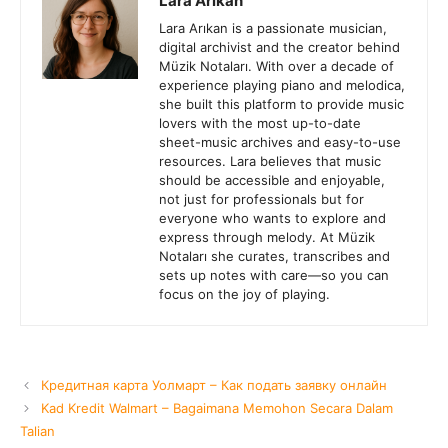
Lara Arıkan
Lara Arıkan is a passionate musician,
digital archivist and the creator behind
Müzik Notaları. With over a decade of
experience playing piano and melodica,
she built this platform to provide music
lovers with the most up-to-date
sheet-music archives and easy-to-use
resources. Lara believes that music
should be accessible and enjoyable,
not just for professionals but for
everyone who wants to explore and
express through melody. At Müzik
Notaları she curates, transcribes and
sets up notes with care—so you can
focus on the joy of playing.
Кредитная карта Уолмарт – Как подать заявку онлайн
Kad Kredit Walmart – Bagaimana Memohon Secara Dalam
Talian