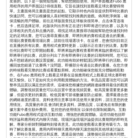
友善的。以下是一個簡短指南，幫助您開始使用。用戶界面概述Fubo 應
用程序的用戶界面設計得很直觀。它旨在讓找到並觀看足球比賽變得簡
單。主畫面佈局主畫面是您的起點。它顯示特色內容並提供對即時比賽的
快速訪問。您可以根據個人喜好輕鬆找到推薦的遊戲。佈局乾淨俐落，確
保流暢的用戶體驗。前往足球版面查找足球板块很简单。点击体育选项
卡，然后选择足球。此版块列出所有正在进行和即将进行的比赛，以及与
足球相关的亮点和点播内容。尋找足球比賽搜尋功能能幫助您快速找到特
定的足球比賽。您可以搜尋直播比賽、即將到來的賽程或是過去的重播。
現場比賽要觀看現場比賽，請前往現場選項卡。在這裡，您會找到目前正
在直播的所有比賽。應用程式會實時更新，以顯示正在進行的比賽。點擊
任何比賽即可立即開始觀看。即將來臨的賽程查看即將來臨的賽程以了解
即將舉行的比賽。此部分列出了所有即將舉行比賽的日期和時間。您可以
為不想錯過的比賽設置提醒。此功能有助於輕鬆謹記即將舉行的活動。即
播回放您錯過了比賽嗎？沒問題。即播部分有過去比賽的重播。在您方便
的時候觀看完整的比賽或看重點剪輯。此功能確保您能充分體驗精彩動
作。在Fubo 應用程序上觀看足球賽在這個應用程式上觀看足球比賽即輕
鬆又愉快。以下是如何充分利用觀賞體驗的方法。串流品質選項您可以調
整串流品質以滿足您的需求。這確保您根據您的網路連線獲得最佳的觀賞
體驗。調整視頻質量您可以在設置中更改視頻質量。較高質量需要更多數
據，但提供更好的畫面。較低質量可節省數據並防止緩衝。選擇最適合您
的網絡速度的選項。資料使用注意事項串流使用大量資料，請注意您的使
用情況。 高質量的串流 會消耗更多資料。調整品質，以避免在有限的數
據方案中產生額外費用。 監控您的使用情況 以保持在限制範圍內。互動
功能Fubo應用程式提供互動功能，增強您的觀賞體驗。這些功能包括即
時評論和應用程式內聊天功能。現場評論現場評論提供比賽期間的即時見
解。專家分析師對關鍵時刻發表意見。此功能使觀看比賽更有吸引力。隨
時了解比賽進展。應用內即時聊天應用內聊天讓您能與其他球迷討論比
賽，即時分享您的想法和反應。透過這個功能，讓整個社區彷彿共同體。