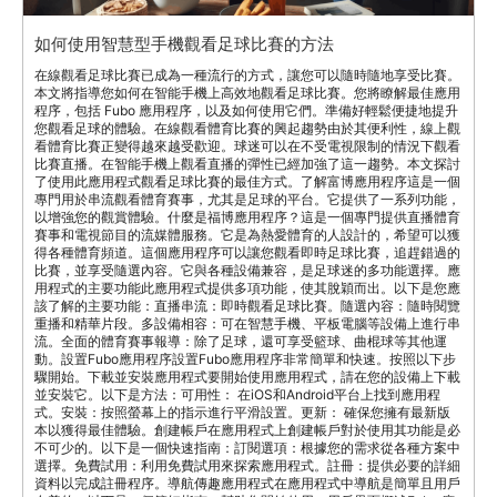
如何使用智慧型手機觀看足球比賽的方法
在線觀看足球比賽已成為一種流行的方式，讓您可以隨時隨地享受比賽。
本文將指導您如何在智能手機上高效地觀看足球比賽。您將瞭解最佳應用
程序，包括 Fubo 應用程序，以及如何使用它們。準備好輕鬆便捷地提升
您觀看足球的體驗。在線觀看體育比賽的興起趨勢由於其便利性，線上觀
看體育比賽正變得越來越受歡迎。球迷可以在不受電視限制的情況下觀看
比賽直播。在智能手機上觀看直播的彈性已經加強了這一趨勢。本文探討
了使用此應用程式觀看足球比賽的最佳方式。了解富博應用程序這是一個
專門用於串流觀看體育賽事，尤其是足球的平台。它提供了一系列功能，
以增強您的觀賞體驗。什麼是福博應用程序？這是一個專門提供直播體育
賽事和電視節目的流媒體服務。它是為熱愛體育的人設計的，希望可以獲
得各種體育頻道。這個應用程序可以讓您觀看即時足球比賽，追趕錯過的
比賽，並享受隨選內容。它與各種設備兼容，是足球迷的多功能選擇。應
用程式的主要功能此應用程式提供多項功能，使其脫穎而出。以下是您應
該了解的主要功能：直播串流：即時觀看足球比賽。隨選內容：隨時閱覽
重播和精華片段。多設備相容：可在智慧手機、平板電腦等設備上進行串
流。全面的體育賽事報導：除了足球，還可享受籃球、曲棍球等其他運
動。設置Fubo應用程序設置Fubo應用程序非常簡單和快速。按照以下步
驟開始。下載並安裝應用程式要開始使用應用程式，請在您的設備上下載
並安裝它。以下是方法：可用性： 在iOS和Android平台上找到應用程
式。安裝：按照螢幕上的指示進行平滑設置。更新： 確保您擁有最新版
本以獲得最佳體驗。創建帳戶在應用程式上創建帳戶對於使用其功能是必
不可少的。以下是一個快速指南：訂閱選項：根據您的需求從各種方案中
選擇。免費試用：利用免費試用來探索應用程式。註冊：提供必要的詳細
資料以完成註冊程序。導航傳趣應用程式在應用程式中導航是簡單且用戶