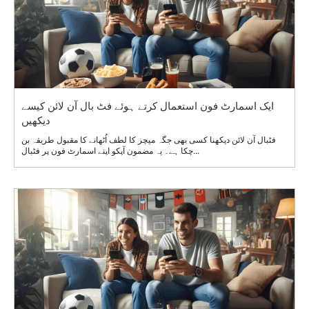
ایک اسمارٹ فون استعمال کرتے ہوئے فٹ بال آن لائن کیسے
دیکھیں
فٹبال آن لائن دیکھنا کسی بھی جگہ میچز کا لطف اُٹھانے کا مقبول طریقہ بن
چکا ہے۔ یہ مضمون آپکو اپنے اسمارٹ فون پر فٹبال...