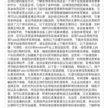
足球比赛的最佳方式。了解富博体育应用这是一个用于在线观看体育赛事
的平台，尤其是足球。它提供了多种功能，以增强您的观赏体验。什么是
富波体育应用？这是专门提供直播体育赛事和电视节目的流媒体服务。它
专为热爱体育运动的人设计，他们希望能够接触到各种体育频道。这款应
用可以让您观看直播足球比赛，追赶错过的比赛，并享受点播内容。它兼
容各种设备，是足球迷的多功能选择。应用程序的主要特点这款应用程序
提供了几个突出的特点。以下是您应该了解的主要特点：实时直播：实时
观看足球比赛。按需内容：随时访问重播和精彩片段。多设备兼容性：可
在智能手机、平板电脑等设备上进行流媒体播放。全面的体育报道：除了
足球，还可以享受篮球和曲棍球等其他体育项目。设置Fubo应用程序设
置Fubo应用程序简单快捷。按照以下步骤开始使用。下载并安装应用程
序要开始使用应用程序，请在您的设备上下载并安装它。以下是操作步
骤：可用性：在iOS和Android平台上查找该应用。安装：按照屏幕上的
指示进行顺利安装。更新：确保您拥有最新版本以获得最佳体验。创建账
户在应用程序上创建账户是访问其功能所必需的。这里有一个快速指南：
订阅选项：根据您的需要选择不同的计划。免费试用：利用免费试用来探
索该应用程序。注册：提供必要的详细信息以完成注册过程。富博应用程
序导航应用程序导航简单易用。以下是一个简要指南，帮助您入门。用户
界面概述Fubo 应用的用户界面设计直观易懂。它旨在使查找和观看足球
比赛变得简单。主屏幕布局主屏幕是您的起点。它显示精选内容和快速访
问直播比赛。您可以根据个人偏好轻松找到推荐游戏。布局清晰，确保流
畅的用户体验。导航至足球栏找到足球栏很简单。点击运动选项卡，然后
选择足球。此栏目列出所有与足球相关的直播和即将到来的比赛、精彩片
段以及点播内容。寻找足球比赛搜索功能帮助您快速找到特定的足球比
赛。您可以查找直播比赛、即将到来的赛程或过去的重播。正在直播的比
赛要观看正在直播的比赛，请前往直播选项卡。在这里，您将找到所有当
前正在直播的比赛。应用程序会实时更新显示正在进行的比赛。单击任何
比赛即可立即开始观看。即将到来的赛程查看即将到来的赛程，了解即将