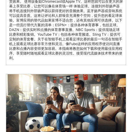
赏效果。 使用设备如Chromecast或Apple TV。这样您就可以在更大的屏
幕上享受比赛，让您可以像在体育场一样 体验足球。连接到外部扬声器
将手机连接到外部扬声器以获得更好的音频效果。蓝牙扬声器或音响系统
可以提高音质。这将让评论和人群噪音充满整个空间，提升您的看足球体
验。富博应用的替代品如果富博不适合您，还有其他应用可供选择。以下
是一些流行替代方案的清单：ESPN+：提供各种体育赛事，包括足球。
DAZN：提供实时和点播的体育赛事直播。NBC Sports：提供现场足球
比赛和精彩集锦。YouTube TV：包括各种体育频道。Sling TV：提供可
定制的体育套餐。关于在智能手机上观看足球比赛的最后一句话在智能手
机上观看足球比赛非常方便和灵活。像Fubo这样的应用程序使访问直播
比赛和点播内容变得更加容易。本指南将教您如何下载和使用最佳应用程
序。享受随时随地观看足球比赛的灵活性。接受现代流媒体技术带来的便
利。