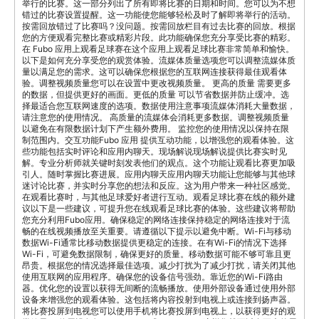
举行的比赛。这一部分列出了所有即将比赛的日期和时间。您可以为不想
错过的比赛设置提醒。这一功能使您能够轻松及时了解即将举行的活动。
按需回放错过了比赛吗？没问题。按需回放栏目有过去比赛的回放。根据
您的方便观看完整比赛或精彩片段。此功能确保您充分享受比赛的精彩。
在 Fubo 应用上观看足球赛在这个应用上观看足球比赛非常简单和愉快。
以下是如何充分享受您的观赏体验。流媒体质量选项您可以调整流媒体质
量以满足您的需求。这可以确保您根据您的互联网连接获得最佳观看体
验。调整视频质量您可以在设置中更改视频质量。 更高的质量 需要更多
的数据，但提供更好的画面。更低的质量 可以节省数据并防止缓冲。选
择最适合您互联网速度的选项。数据使用注意事项流媒体消耗大量数据，
请注意您的使用情况。 高质量的流媒体会消耗更多数据。调整视频质量
以避免在有限数据计划下产生额外费用。 监控您的使用情况以保持在限
制范围内。交互功能Fubo 应用 提供互动功能，以增强您的观看体验。这
些功能包括实时评论和应用内聊天。现场解说现场解说提供比赛实时见
解。专业分析师就关键时刻发表他们的观点。这个功能让观看比赛更加吸
引人。随时掌握比赛进展。应用内聊天应用内聊天功能让您能够与其他球
迷讨论比赛，并实时分享您的想法和反应。这为用户带来一种社区感觉。
在观看比赛时，与其他足球爱好者进行互动。观看足球比赛在线的额外建
议以下是一些建议，可提升您在线观看足球比赛的体验。这些建议将帮助
您充分利用Fubo应用。确保稳定的网络连接保持稳定的网络连接对于流
畅的在线视频播放至关重要。请遵循以下提示以避免中断。Wi-Fi与移动
数据Wi-Fi通常比移动数据提供更稳定的连接。在有Wi-Fi的情况下选择
Wi-Fi，可避免数据限制，确保更好的质量。移动数据可能不够可靠且更
昂贵。根据您的情况选择最佳选项。减少打扰为了减少打扰，请关闭其他
使用互联网的应用程序。确保您的设备信号强劲。靠近您的Wi-Fi路由
器。优化您的设置以获得无间断的流畅播放。使用外部设备通过使用外部
设备来增强您的观看体验。这包括将内容投射到电视上或连接到扬声器。
将比赛投屏到电视您可以使用手机将比赛投屏到电视上，以获得更好的观