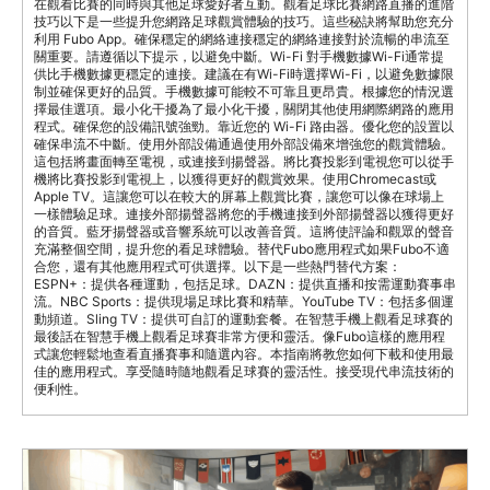
在觀看比賽的同時與其他足球愛好者互動。觀看足球比賽網路直播的進階
技巧以下是一些提升您網路足球觀賞體驗的技巧。這些秘訣將幫助您充分
利用 Fubo App。確保穩定的網絡連接穩定的網絡連接對於流暢的串流至
關重要。請遵循以下提示，以避免中斷。Wi-Fi 對手機數據Wi-Fi通常提
供比手機數據更穩定的連接。建議在有Wi-Fi時選擇Wi-Fi，以避免數據限
制並確保更好的品質。手機數據可能較不可靠且更昂貴。根據您的情況選
擇最佳選項。最小化干擾為了最小化干擾，關閉其他使用網際網路的應用
程式。確保您的設備訊號強勁。靠近您的 Wi-Fi 路由器。優化您的設置以
確保串流不中斷。使用外部設備通過使用外部設備來增強您的觀賞體驗。
這包括將畫面轉至電視，或連接到揚聲器。將比賽投影到電視您可以從手
機將比賽投影到電視上，以獲得更好的觀賞效果。使用Chromecast或
Apple TV。這讓您可以在較大的屏幕上觀賞比賽，讓您可以像在球場上
一樣體驗足球。連接外部揚聲器將您的手機連接到外部揚聲器以獲得更好
的音質。藍牙揚聲器或音響系統可以改善音質。這將使評論和觀眾的聲音
充滿整個空間，提升您的看足球體驗。替代Fubo應用程式如果Fubo不適
合您，還有其他應用程式可供選擇。以下是一些熱門替代方案：
ESPN+：提供各種運動，包括足球。DAZN：提供直播和按需運動賽事串
流。NBC Sports：提供現場足球比賽和精華。YouTube TV：包括多個運
動頻道。Sling TV：提供可自訂的運動套餐。在智慧手機上觀看足球賽的
最後話在智慧手機上觀看足球賽非常方便和靈活。像Fubo這樣的應用程
式讓您輕鬆地查看直播賽事和隨選內容。本指南將教您如何下載和使用最
佳的應用程式。享受隨時隨地觀看足球賽的靈活性。接受現代串流技術的
便利性。