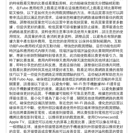
的時候觀看完整的比賽或看重點剪輯。此功能確保您能充分體驗精彩動
作。在Fubo 應用程序上觀看足球賽在這個應用程式上觀看足球比賽即輕
鬆又愉快。以下是如何充分利用觀賞體驗的方法。串流品質選項您可以調
整串流品質以滿足您的需求。這確保您根據您的網路連線獲得最佳的觀賞
體驗。調整視頻質量您可以在設置中更改視頻質量。較高質量需要更多數
據，但提供更好的畫面。較低質量可節省數據並防止緩衝。選擇最適合您
的網絡速度的選項。資料使用注意事項串流使用大量資料，請注意您的使
用情況。 高質量的串流 會消耗更多資料。調整品質，以避免在有限的數
據方案中產生額外費用。 監控您的使用情況 以保持在限制範圍內。互動
功能Fubo應用程式提供互動功能，增強您的觀賞體驗。這些功能包括即
時評論和應用程式內聊天功能。現場評論現場評論提供比賽期間的即時見
解。專家分析師對關鍵時刻發表意見。此功能使觀看比賽更有吸引力。隨
時了解比賽進展。應用內即時聊天應用內聊天讓您能與其他球迷討論比
賽，即時分享您的想法和反應。透過這個功能，讓整個社區彷彿共同體。
在觀看比賽的同時與其他足球愛好者互動。觀看足球比賽網路直播的進階
技巧以下是一些提升您網路足球觀賞體驗的技巧。這些秘訣將幫助您充分
利用 Fubo App。確保穩定的網絡連接穩定的網絡連接對於流暢的串流至
關重要。請遵循以下提示，以避免中斷。Wi-Fi 對手機數據Wi-Fi通常提
供比手機數據更穩定的連接。建議在有Wi-Fi時選擇Wi-Fi，以避免數據限
制並確保更好的品質。手機數據可能較不可靠且更昂貴。根據您的情況選
擇最佳選項。最小化干擾為了最小化干擾，關閉其他使用網際網路的應用
程式。確保您的設備訊號強勁。靠近您的 Wi-Fi 路由器。優化您的設置以
確保串流不中斷。使用外部設備通過使用外部設備來增強您的觀賞體驗。
這包括將畫面轉至電視，或連接到揚聲器。將比賽投影到電視您可以從手
機將比賽投影到電視上，以獲得更好的觀賞效果。使用Chromecast或
Apple TV。這讓您可以在較大的屏幕上觀賞比賽，讓您可以像在球場上
一樣體驗足球。連接外部揚聲器將您的手機連接到外部揚聲器以獲得更好
的音質。藍牙揚聲器或音響系統可以改善音質。這將使評論和觀眾的聲音