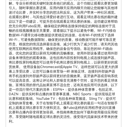
解。专业分析师就关键时刻发表他们的观点。这个功能让观看比赛更加吸
引人。随时掌握比赛进展。应用内聊天应用内聊天功能让您能够与其他球
迷讨论比赛，并实时分享您的想法和反应。这为用户带来一种社区感觉。
在观看比赛时，与其他足球爱好者进行互动。观看足球比赛在线的额外建
议以下是一些建议，可提升您在线观看足球比赛的体验。这些建议将帮助
您充分利用Fubo应用。确保稳定的网络连接保持稳定的网络连接对于流
畅的在线视频播放至关重要。请遵循以下提示以避免中断。Wi-Fi与移动
数据Wi-Fi通常比移动数据提供更稳定的连接。在有Wi-Fi的情况下选择
Wi-Fi，可避免数据限制，确保更好的质量。移动数据可能不够可靠且更
昂贵。根据您的情况选择最佳选项。减少打扰为了减少打扰，请关闭其他
使用互联网的应用程序。确保您的设备信号强劲。靠近您的Wi-Fi路由
器。优化您的设置以获得无间断的流畅播放。使用外部设备通过使用外部
设备来增强您的观看体验。这包括将内容投射到电视上或连接到扬声器。
将比赛投屏到电视您可以使用手机将比赛投屏到电视上，以获得更好的观
赏效果。 使用设备如Chromecast或Apple TV。这样您就可以在更大的屏
幕上享受比赛，让您可以像在体育场一样 体验足球。连接到外部扬声器
将手机连接到外部扬声器以获得更好的音频效果。蓝牙扬声器或音响系统
可以提高音质。这将让评论和人群噪音充满整个空间，提升您的看足球体
验。富博应用的替代品如果富博不适合您，还有其他应用可供选择。以下
是一些流行替代方案的清单：ESPN+：提供各种体育赛事，包括足球。
DAZN：提供实时和点播的体育赛事直播。NBC Sports：提供现场足球
比赛和精彩集锦。YouTube TV：包括各种体育频道。Sling TV：提供可
定制的体育套餐。关于在智能手机上观看足球比赛的最后一句话在智能手
机上观看足球比赛非常方便和灵活。像Fubo这样的应用程序使访问直播
比赛和点播内容变得更加容易。本指南将教您如何下载和使用最佳应用程
序。享受随时随地观看足球比赛的灵活性。接受现代流媒体技术带来的便
利。