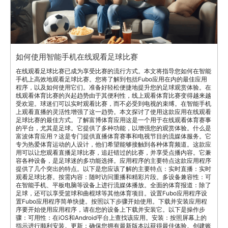
如何使用智能手机在线观看足球比赛
在线观看足球比赛已成为享受比赛的流行方式。本文将指导您如何在智能
手机上高效地观看足球比赛。您将了解到包括Fubo应用在内的最佳应用
程序，以及如何使用它们。准备好轻松便捷地提升您的足球观赏体验。在
线观看体育比赛的兴起趋势由于其便利性，线上观看体育比赛变得越来越
受欢迎。球迷们可以实时观看比赛，而不必受到电视的束缚。在智能手机
上观看直播的灵活性增强了这一趋势。本文探讨了使用这款应用在线观看
足球比赛的最佳方式。了解富博体育应用这是一个用于在线观看体育赛事
的平台，尤其是足球。它提供了多种功能，以增强您的观赏体验。什么是
富波体育应用？这是专门提供直播体育赛事和电视节目的流媒体服务。它
专为热爱体育运动的人设计，他们希望能够接触到各种体育频道。这款应
用可以让您观看直播足球比赛，追赶错过的比赛，并享受点播内容。它兼
容各种设备，是足球迷的多功能选择。应用程序的主要特点这款应用程序
提供了几个突出的特点。以下是您应该了解的主要特点：实时直播：实时
观看足球比赛。按需内容：随时访问重播和精彩片段。多设备兼容性：可
在智能手机、平板电脑等设备上进行流媒体播放。全面的体育报道：除了
足球，还可以享受篮球和曲棍球等其他体育项目。设置Fubo应用程序设
置Fubo应用程序简单快捷。按照以下步骤开始使用。下载并安装应用程
序要开始使用应用程序，请在您的设备上下载并安装它。以下是操作步
骤：可用性：在iOS和Android平台上查找该应用。安装：按照屏幕上的
指示进行顺利安装。更新：确保您拥有最新版本以获得最佳体验。创建账