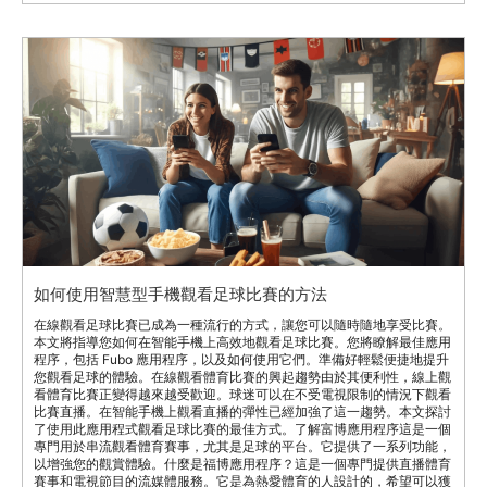
如何使用智慧型手機觀看足球比賽的方法
在線觀看足球比賽已成為一種流行的方式，讓您可以隨時隨地享受比賽。
本文將指導您如何在智能手機上高效地觀看足球比賽。您將瞭解最佳應用
程序，包括 Fubo 應用程序，以及如何使用它們。準備好輕鬆便捷地提升
您觀看足球的體驗。在線觀看體育比賽的興起趨勢由於其便利性，線上觀
看體育比賽正變得越來越受歡迎。球迷可以在不受電視限制的情況下觀看
比賽直播。在智能手機上觀看直播的彈性已經加強了這一趨勢。本文探討
了使用此應用程式觀看足球比賽的最佳方式。了解富博應用程序這是一個
專門用於串流觀看體育賽事，尤其是足球的平台。它提供了一系列功能，
以增強您的觀賞體驗。什麼是福博應用程序？這是一個專門提供直播體育
賽事和電視節目的流媒體服務。它是為熱愛體育的人設計的，希望可以獲