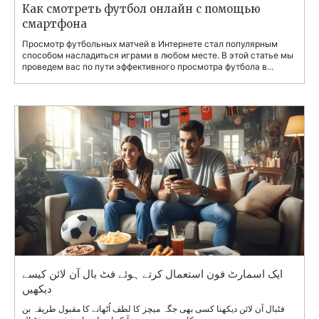
Как смотреть футбол онлайн с помощью
смартфона
Просмотр футбольных матчей в Интернете стал популярным
способом насладиться играми в любом месте. В этой статье мы
проведем вас по пути эффективного просмотра футбола в...
ایک اسمارٹ فون استعمال کرتے ہوئے فٹ بال آن لائن کیسے
دیکھیں
فٹبال آن لائن دیکھنا کسی بھی جگہ میچز کا لطف اُٹھانے کا مقبول طریقہ بن