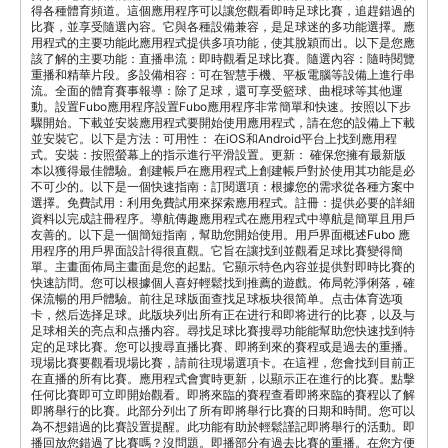
得各種體育頻道。這個應用程序可以讓您觀看即時足球比賽，追趕錯過的
比賽，並享受隨選內容。它與各種設備兼容，是足球迷的多功能選擇。應
用程式的主要功能此應用程式提供多項功能，使其脫穎而出。以下是您應
該了解的主要功能：直播串流：即時觀看足球比賽。隨選內容：隨時閱覽
重播和精華片段。多設備相容：可在智慧手機、平板電腦等設備上進行串
流。全面的體育賽事報導：除了足球，還可享受籃球、曲棍球等其他運
動。設置Fubo應用程序設置Fubo應用程序非常簡單和快速。按照以下步
驟開始。下載並安裝應用程式要開始使用應用程式，請在您的設備上下載
並安裝它。以下是方法：可用性： 在iOS和Android平台上找到應用程
式。安裝：按照螢幕上的指示進行平滑設置。更新： 確保您擁有最新版
本以獲得最佳體驗。創建帳戶在應用程式上創建帳戶對於使用其功能是必
不可少的。以下是一個快速指南：訂閱選項：根據您的需求從各種方案中
選擇。免費試用：利用免費試用來探索應用程式。註冊：提供必要的詳細
資料以完成註冊程序。導航傳趣應用程式在應用程式中導航是簡單且用戶
友善的。以下是一個簡短指南，幫助您開始使用。用戶界面概述Fubo 應
用程序的用戶界面設計得很直觀。它旨在讓找到並觀看足球比賽變得簡
單。主畫面佈局主畫面是您的起點。它顯示特色內容並提供對即時比賽的
快速訪問。您可以根據個人喜好輕鬆找到推薦的遊戲。佈局乾淨俐落，確
保流暢的用戶體驗。前往足球版面查找足球板块很简单。点击体育选项
卡，然后选择足球。此版块列出所有正在进行和即将进行的比赛，以及与
足球相关的亮点和点播内容。尋找足球比賽搜尋功能能幫助您快速找到特
定的足球比賽。您可以搜尋直播比賽、即將到來的賽程或是過去的重播。
現場比賽要觀看現場比賽，請前往現場選項卡。在這裡，您會找到目前正
在直播的所有比賽。應用程式會實時更新，以顯示正在進行的比賽。點擊
任何比賽即可立即開始觀看。即將來臨的賽程查看即將來臨的賽程以了解
即將舉行的比賽。此部分列出了所有即將舉行比賽的日期和時間。您可以
為不想錯過的比賽設置提醒。此功能有助於輕鬆謹記即將舉行的活動。即
播回放您錯過了比賽嗎？沒問題。即播部分有過去比賽的重播。在您方便