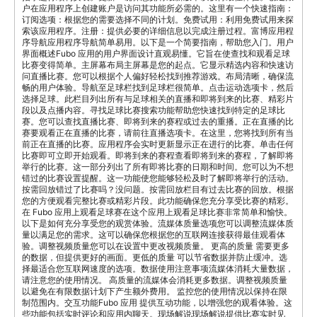
户在应用程序上创建账户是访问其功能所必需的。这里有一个快速指南：
订阅选项：根据您的需要选择不同的计划。免费试用：利用免费试用来探
索该应用程序。注册：提供必要的详细信息以完成注册过程。富博应用程
序导航应用程序导航简单易用。以下是一个简要指南，帮助您入门。用户
界面概述Fubo 应用的用户界面设计直观易懂。它旨在使查找和观看足球
比赛变得简单。主屏幕布局主屏幕是您的起点。它显示精选内容和快速访
问直播比赛。您可以根据个人偏好轻松找到推荐游戏。布局清晰，确保流
畅的用户体验。导航至足球栏找到足球栏很简单。点击运动选项卡，然后
选择足球。此栏目列出所有与足球相关的直播和即将到来的比赛、精彩片
段以及点播内容。寻找足球比赛搜索功能帮助您快速找到特定的足球比
赛。您可以查找直播比赛、即将到来的赛程或过去的重播。正在直播的比
赛要观看正在直播的比赛，请前往直播选项卡。在这里，您将找到所有当
前正在直播的比赛。应用程序会实时更新显示正在进行的比赛。单击任何
比赛即可立即开始观看。即将到来的赛程查看即将到来的赛程，了解即将
举行的比赛。这一部分列出了所有即将比赛的日期和时间。您可以为不想
错过的比赛设置提醒。这一功能使您能够轻松及时了解即将举行的活动。
按需回放错过了比赛吗？没问题。按需回放栏目有过去比赛的回放。根据
您的方便观看完整比赛或精彩片段。此功能确保您充分享受比赛的精彩。
在 Fubo 应用上观看足球赛在这个应用上观看足球比赛非常简单和愉快。
以下是如何充分享受您的观赏体验。流媒体质量选项您可以调整流媒体质
量以满足您的需求。这可以确保您根据您的互联网连接获得最佳观看体
验。调整视频质量您可以在设置中更改视频质量。 更高的质量 需要更多
的数据，但提供更好的画面。更低的质量 可以节省数据并防止缓冲。选
择最适合您互联网速度的选项。数据使用注意事项流媒体消耗大量数据，
请注意您的使用情况。 高质量的流媒体会消耗更多数据。调整视频质量
以避免在有限数据计划下产生额外费用。 监控您的使用情况以保持在限
制范围内。交互功能Fubo 应用 提供互动功能，以增强您的观看体验。这
些功能包括实时评论和应用内聊天。现场解说现场解说提供比赛实时见