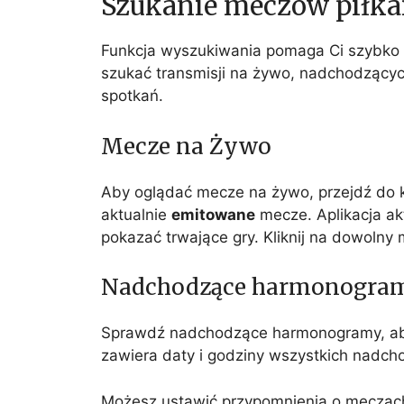
Szukanie meczów piłka
Funkcja wyszukiwania pomaga Ci szybko 
szukać transmisji na żywo, nadchodzący
spotkań.
Mecze na Żywo
Aby oglądać mecze na żywo, przejdź do k
aktualnie
emitowane
mecze. Aplikacja akt
pokazać trwające gry. Kliknij na dowolny
Nadchodzące harmonogra
Sprawdź nadchodzące harmonogramy, a
zawiera daty i godziny wszystkich nadcho
Możesz ustawić przypomnienia o meczach,