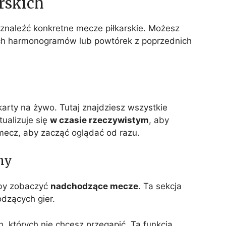
rskich
znaleźć konkretne mecze piłkarskie. Możesz
ch harmonogramów lub powtórek z poprzednich
arty na żywo. Tutaj znajdziesz wszystkie
ualizuje się
w czasie rzeczywistym
, aby
 mecz, aby zacząć oglądać od razu.
my
by zobaczyć
nadchodzące mecze
. Ta sekcja
dzących gier.
 których nie chcesz przegapić. Ta funkcja