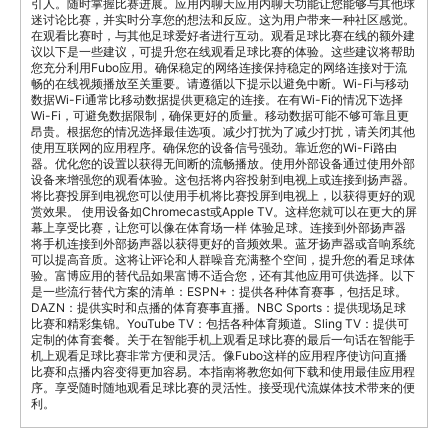
引人。随时掌握比赛进展。应用内聊天应用内聊天功能让您能够与其他球
迷讨论比赛，并实时分享您的想法和反应。这为用户带来一种社区感觉。
在观看比赛时，与其他足球爱好者进行互动。观看足球比赛在线的额外建
议以下是一些建议，可提升您在线观看足球比赛的体验。这些建议将帮助
您充分利用Fubo应用。确保稳定的网络连接保持稳定的网络连接对于流
畅的在线视频播放至关重要。请遵循以下提示以避免中断。Wi-Fi与移动
数据Wi-Fi通常比移动数据提供更稳定的连接。在有Wi-Fi的情况下选择
Wi-Fi，可避免数据限制，确保更好的质量。移动数据可能不够可靠且更
昂贵。根据您的情况选择最佳选项。减少打扰为了减少打扰，请关闭其他
使用互联网的应用程序。确保您的设备信号强劲。靠近您的Wi-Fi路由
器。优化您的设置以获得无间断的流畅播放。使用外部设备通过使用外部
设备来增强您的观看体验。这包括将内容投射到电视上或连接到扬声器。
将比赛投屏到电视您可以使用手机将比赛投屏到电视上，以获得更好的观
赏效果。 使用设备如Chromecast或Apple TV。这样您就可以在更大的屏
幕上享受比赛，让您可以像在体育场一样 体验足球。连接到外部扬声器
将手机连接到外部扬声器以获得更好的音频效果。蓝牙扬声器或音响系统
可以提高音质。这将让评论和人群噪音充满整个空间，提升您的看足球体
验。富博应用的替代品如果富博不适合您，还有其他应用可供选择。以下
是一些流行替代方案的清单：ESPN+：提供各种体育赛事，包括足球。
DAZN：提供实时和点播的体育赛事直播。NBC Sports：提供现场足球
比赛和精彩集锦。YouTube TV：包括各种体育频道。Sling TV：提供可
定制的体育套餐。关于在智能手机上观看足球比赛的最后一句话在智能手
机上观看足球比赛非常方便和灵活。像Fubo这样的应用程序使访问直播
比赛和点播内容变得更加容易。本指南将教您如何下载和使用最佳应用程
序。享受随时随地观看足球比赛的灵活性。接受现代流媒体技术带来的便
利。