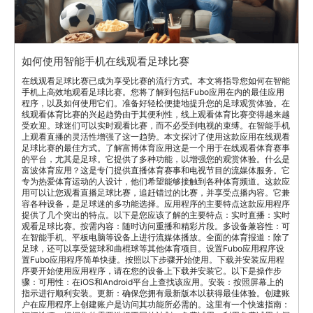
如何使用智能手机在线观看足球比赛
在线观看足球比赛已成为享受比赛的流行方式。本文将指导您如何在智能
手机上高效地观看足球比赛。您将了解到包括Fubo应用在内的最佳应用
程序，以及如何使用它们。准备好轻松便捷地提升您的足球观赏体验。在
线观看体育比赛的兴起趋势由于其便利性，线上观看体育比赛变得越来越
受欢迎。球迷们可以实时观看比赛，而不必受到电视的束缚。在智能手机
上观看直播的灵活性增强了这一趋势。本文探讨了使用这款应用在线观看
足球比赛的最佳方式。了解富博体育应用这是一个用于在线观看体育赛事
的平台，尤其是足球。它提供了多种功能，以增强您的观赏体验。什么是
富波体育应用？这是专门提供直播体育赛事和电视节目的流媒体服务。它
专为热爱体育运动的人设计，他们希望能够接触到各种体育频道。这款应
用可以让您观看直播足球比赛，追赶错过的比赛，并享受点播内容。它兼
容各种设备，是足球迷的多功能选择。应用程序的主要特点这款应用程序
提供了几个突出的特点。以下是您应该了解的主要特点：实时直播：实时
观看足球比赛。按需内容：随时访问重播和精彩片段。多设备兼容性：可
在智能手机、平板电脑等设备上进行流媒体播放。全面的体育报道：除了
足球，还可以享受篮球和曲棍球等其他体育项目。设置Fubo应用程序设
置Fubo应用程序简单快捷。按照以下步骤开始使用。下载并安装应用程
序要开始使用应用程序，请在您的设备上下载并安装它。以下是操作步
骤：可用性：在iOS和Android平台上查找该应用。安装：按照屏幕上的
指示进行顺利安装。更新：确保您拥有最新版本以获得最佳体验。创建账
户在应用程序上创建账户是访问其功能所必需的。这里有一个快速指南：