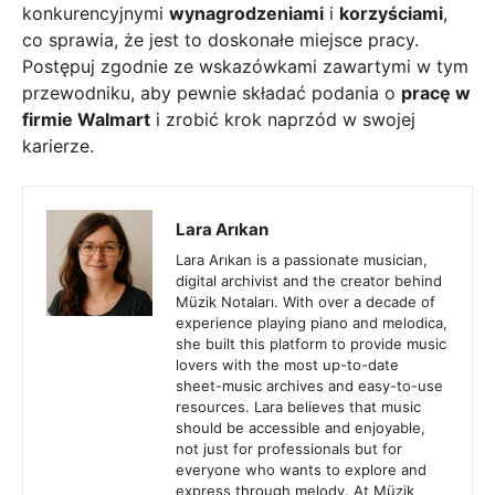
konkurencyjnymi
wynagrodzeniami
i
korzyściami
,
co sprawia, że jest to doskonałe miejsce pracy.
Postępuj zgodnie ze wskazówkami zawartymi w tym
przewodniku, aby pewnie składać podania o
pracę w
firmie Walmart
i zrobić krok naprzód w swojej
karierze.
Lara Arıkan
Lara Arıkan is a passionate musician,
digital archivist and the creator behind
Müzik Notaları. With over a decade of
experience playing piano and melodica,
she built this platform to provide music
lovers with the most up-to-date
sheet-music archives and easy-to-use
resources. Lara believes that music
should be accessible and enjoyable,
not just for professionals but for
everyone who wants to explore and
express through melody. At Müzik