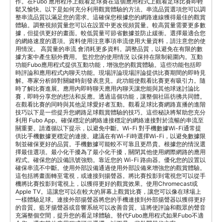
作。在Fubo 應用程序上觀看足球賽在這個應用程式上觀看足球比賽即輕
鬆又愉快。以下是如何充分利用觀賞體驗的方法。串流品質選項您可以調
整串流品質以滿足您的需求。這確保您根據您的網路連線獲得最佳的觀賞
體驗。調整視頻質量您可以在設置中更改視頻質量。較高質量需要更多數
據，但提供更好的畫面。較低質量可節省數據並防止緩衝。選擇最適合您
的網絡速度的選項。資料使用注意事項串流使用大量資料，請注意您的使
用情況。 高質量的串流 會消耗更多資料。調整品質，以避免在有限的數
據方案中產生額外費用。 監控您的使用情況 以保持在限制範圍內。互動
功能Fubo應用程式提供互動功能，增強您的觀賞體驗。這些功能包括即
時評論和應用程式內聊天功能。現場評論現場評論提供比賽期間的即時見
解。專家分析師對關鍵時刻發表意見。此功能使觀看比賽更有吸引力。隨
時了解比賽進展。應用內即時聊天應用內聊天讓您能與其他球迷討論比
賽，即時分享您的想法和反應。透過這個功能，讓整個社區彷彿共同體。
在觀看比賽的同時與其他足球愛好者互動。觀看足球比賽網路直播的進階
技巧以下是一些提升您網路足球觀賞體驗的技巧。這些秘訣將幫助您充分
利用 Fubo App。確保穩定的網絡連接穩定的網絡連接對於流暢的串流至
關重要。請遵循以下提示，以避免中斷。Wi-Fi 對手機數據Wi-Fi通常提
供比手機數據更穩定的連接。建議在有Wi-Fi時選擇Wi-Fi，以避免數據限
制並確保更好的品質。手機數據可能較不可靠且更昂貴。根據您的情況選
擇最佳選項。最小化干擾為了最小化干擾，關閉其他使用網際網路的應用
程式。確保您的設備訊號強勁。靠近您的 Wi-Fi 路由器。優化您的設置以
確保串流不中斷。使用外部設備通過使用外部設備來增強您的觀賞體驗。
這包括將畫面轉至電視，或連接到揚聲器。將比賽投影到電視您可以從手
機將比賽投影到電視上，以獲得更好的觀賞效果。使用Chromecast或
Apple TV。這讓您可以在較大的屏幕上觀賞比賽，讓您可以像在球場上
一樣體驗足球。連接外部揚聲器將您的手機連接到外部揚聲器以獲得更好
的音質。藍牙揚聲器或音響系統可以改善音質。這將使評論和觀眾的聲音
充滿整個空間，提升您的看足球體驗。替代Fubo應用程式如果Fubo不適