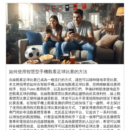
如何使用智慧型手機觀看足球比賽的方法
在線觀看足球比賽已成為一種流行的方式，讓您可以隨時隨地享受比賽。
本文將指導您如何在智能手機上高效地觀看足球比賽。您將瞭解最佳應用
程序，包括 Fubo 應用程序，以及如何使用它們。準備好輕鬆便捷地提升
您觀看足球的體驗。在線觀看體育比賽的興起趨勢由於其便利性，線上觀
看體育比賽正變得越來越受歡迎。球迷可以在不受電視限制的情況下觀看
比賽直播。在智能手機上觀看直播的彈性已經加強了這一趨勢。本文探討
了使用此應用程式觀看足球比賽的最佳方式。了解富博應用程序這是一個
專門用於串流觀看體育賽事，尤其是足球的平台。它提供了一系列功能，
以增強您的觀賞體驗。什麼是福博應用程序？這是一個專門提供直播體育
賽事和電視節目的流媒體服務。它是為熱愛體育的人設計的，希望可以獲
得各種體育頻道。這個應用程序可以讓您觀看即時足球比賽，追趕錯過的