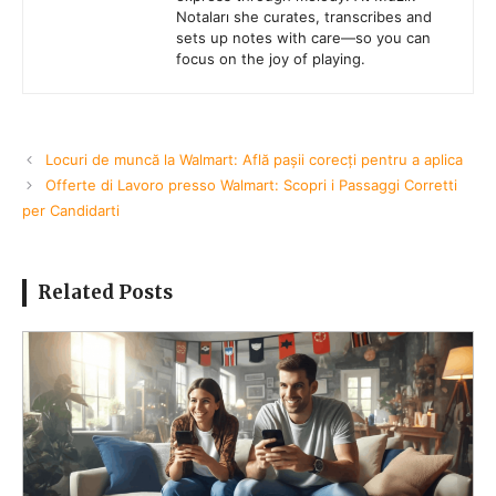
Notaları she curates, transcribes and
sets up notes with care—so you can
focus on the joy of playing.
Locuri de muncă la Walmart: Află pașii corecți pentru a aplica
Offerte di Lavoro presso Walmart: Scopri i Passaggi Corretti
per Candidarti
Related Posts