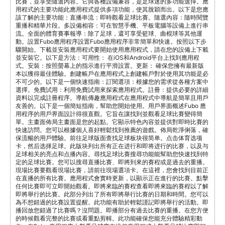
比賽，並享受隨選內容。它與各種設備兼容，是足球迷的多功能選擇。應
用程式的主要功能此應用程式提供多項功能，使其脫穎而出。以下是您應
該了解的主要功能：直播串流：即時觀看足球比賽。隨選內容：隨時閱覽
重播和精華片段。多設備相容：可在智慧手機、平板電腦等設備上進行串
流。全面的體育賽事報導：除了足球，還可享受籃球、曲棍球等其他運
動。設置Fubo應用程序設置Fubo應用程序非常簡單和快速。按照以下步
驟開始。下載並安裝應用程式要開始使用應用程式，請在您的設備上下載
並安裝它。以下是方法：可用性： 在iOS和Android平台上找到應用程
式。安裝：按照螢幕上的指示進行平滑設置。更新： 確保您擁有最新版
本以獲得最佳體驗。創建帳戶在應用程式上創建帳戶對於使用其功能是必
不可少的。以下是一個快速指南：訂閱選項：根據您的需求從各種方案中
選擇。免費試用：利用免費試用來探索應用程式。註冊：提供必要的詳細
資料以完成註冊程序。導航傳趣應用程式在應用程式中導航是簡單且用戶
友善的。以下是一個簡短指南，幫助您開始使用。用戶界面概述Fubo 應
用程序的用戶界面設計得很直觀。它旨在讓找到並觀看足球比賽變得簡
單。主畫面佈局主畫面是您的起點。它顯示特色內容並提供對即時比賽的
快速訪問。您可以根據個人喜好輕鬆找到推薦的遊戲。佈局乾淨俐落，確
保流暢的用戶體驗。前往足球版面查找足球板块很简单。点击体育选项
卡，然后选择足球。此版块列出所有正在进行和即将进行的比赛，以及与
足球相关的亮点和点播内容。尋找足球比賽搜尋功能能幫助您快速找到特
定的足球比賽。您可以搜尋直播比賽、即將到來的賽程或是過去的重播。
現場比賽要觀看現場比賽，請前往現場選項卡。在這裡，您會找到目前正
在直播的所有比賽。應用程式會實時更新，以顯示正在進行的比賽。點擊
任何比賽即可立即開始觀看。即將來臨的賽程查看即將來臨的賽程以了解
即將舉行的比賽。此部分列出了所有即將舉行比賽的日期和時間。您可以
為不想錯過的比賽設置提醒。此功能有助於輕鬆謹記即將舉行的活動。即
播回放您錯過了比賽嗎？沒問題。即播部分有過去比賽的重播。在您方便
的時候觀看完整的比賽或看重點剪輯。此功能確保您能充分體驗精彩動