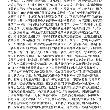
订阅选项：根据您的需要选择不同的计划。免费试用：利用免费试用来探
索该应用程序。注册：提供必要的详细信息以完成注册过程。富博应用程
序导航应用程序导航简单易用。以下是一个简要指南，帮助您入门。用户
界面概述Fubo 应用的用户界面设计直观易懂。它旨在使查找和观看足球
比赛变得简单。主屏幕布局主屏幕是您的起点。它显示精选内容和快速访
问直播比赛。您可以根据个人偏好轻松找到推荐游戏。布局清晰，确保流
畅的用户体验。导航至足球栏找到足球栏很简单。点击运动选项卡，然后
选择足球。此栏目列出所有与足球相关的直播和即将到来的比赛、精彩片
段以及点播内容。寻找足球比赛搜索功能帮助您快速找到特定的足球比
赛。您可以查找直播比赛、即将到来的赛程或过去的重播。正在直播的比
赛要观看正在直播的比赛，请前往直播选项卡。在这里，您将找到所有当
前正在直播的比赛。应用程序会实时更新显示正在进行的比赛。单击任何
比赛即可立即开始观看。即将到来的赛程查看即将到来的赛程，了解即将
举行的比赛。这一部分列出了所有即将比赛的日期和时间。您可以为不想
错过的比赛设置提醒。这一功能使您能够轻松及时了解即将举行的活动。
按需回放错过了比赛吗？没问题。按需回放栏目有过去比赛的回放。根据
您的方便观看完整比赛或精彩片段。此功能确保您充分享受比赛的精彩。
在 Fubo 应用上观看足球赛在这个应用上观看足球比赛非常简单和愉快。
以下是如何充分享受您的观赏体验。流媒体质量选项您可以调整流媒体质
量以满足您的需求。这可以确保您根据您的互联网连接获得最佳观看体
验。调整视频质量您可以在设置中更改视频质量。 更高的质量 需要更多
的数据，但提供更好的画面。更低的质量 可以节省数据并防止缓冲。选
择最适合您互联网速度的选项。数据使用注意事项流媒体消耗大量数据，
请注意您的使用情况。 高质量的流媒体会消耗更多数据。调整视频质量
以避免在有限数据计划下产生额外费用。 监控您的使用情况以保持在限
制范围内。交互功能Fubo 应用 提供互动功能，以增强您的观看体验。这
些功能包括实时评论和应用内聊天。现场解说现场解说提供比赛实时见
解。专业分析师就关键时刻发表他们的观点。这个功能让观看比赛更加吸