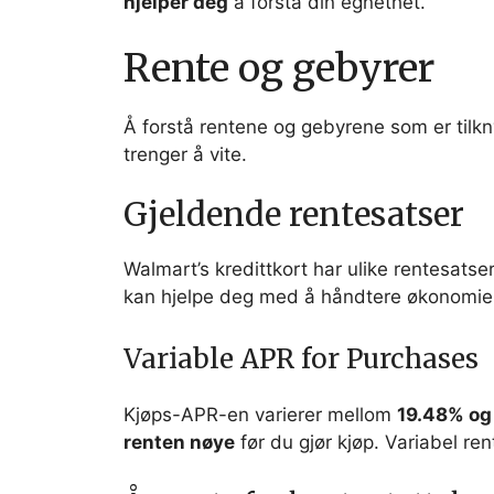
hjelper deg
å forstå din egnethet.
Rente og gebyrer
Å forstå rentene og gebyrene som er tilkny
trenger å vite.
Gjeldende rentesatser
Walmart’s kredittkort har ulike rentesatse
kan hjelpe deg med å håndtere økonomie
Variable APR for Purchases
Kjøps-APR-en varierer mellom
19.48% og
renten nøye
før du gjør kjøp. Variabel re