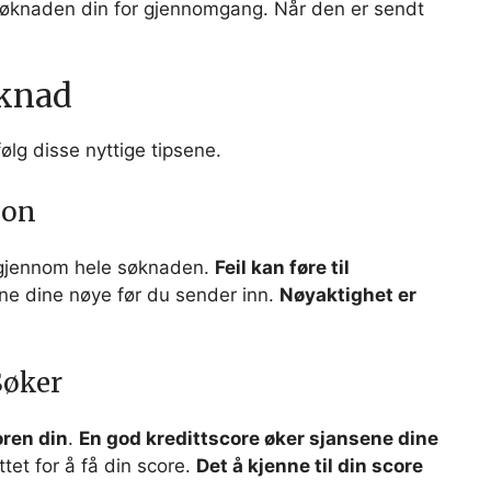
søknaden din for gjennomgang. Når den er sendt
øknad
ølg disse nyttige tipsene.
jon
jennom hele søknaden.
Feil kan føre til
ene dine nøye før du sender inn.
Nøyaktighet er
Søker
oren din
.
En god kredittscore øker sjansene dine
tet for å få din score.
Det å kjenne til din score