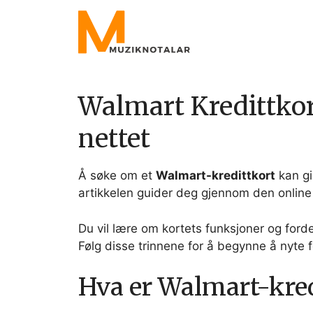
Skip
to
content
Walmart Kredittkor
nettet
Å søke om et
Walmart-kredittkort
kan gi
artikkelen guider deg gjennom den onli
Du vil lære om kortets funksjoner og ford
Følg disse trinnene for å begynne å nyte f
Hva er Walmart-kred