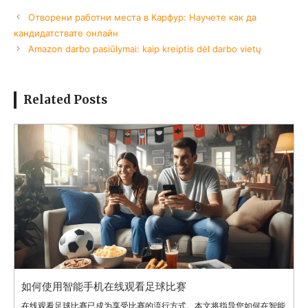
Отворени работни места в Карфур: Научете как да
кандидатствате онлайн
Amazon darbo pasiūlymai: kaip kreiptis dėl darbo vietų
Related Posts
如何使用智能手机在线观看足球比赛
在线观看足球比赛已成为享受比赛的流行方式。本文将指导您如何在智能