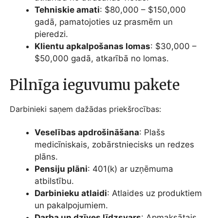
Tehniskie amati
: $80,000 – $150,000
gadā, pamatojoties uz prasmēm un
pieredzi.
Klientu apkalpošanas lomas
: $30,000 –
$50,000 gadā, atkarībā no lomas.
Pilnīga ieguvumu pakete
Darbinieki saņem dažādas priekšrocības:
Veselības apdrošināšana
: Plašs
medicīniskais, zobārstniecisks un redzes
plāns.
Pensiju plāni
: 401(k) ar uzņēmuma
atbilstību.
Darbinieku atlaidi
: Atlaides uz produktiem
un pakalpojumiem.
Darba un dzīves līdzsvars
: Apmaksātais