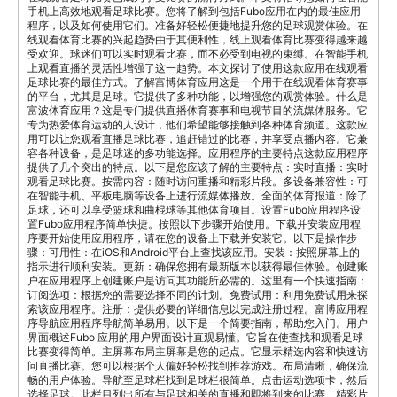
手机上高效地观看足球比赛。您将了解到包括Fubo应用在内的最佳应用
程序，以及如何使用它们。准备好轻松便捷地提升您的足球观赏体验。在
线观看体育比赛的兴起趋势由于其便利性，线上观看体育比赛变得越来越
受欢迎。球迷们可以实时观看比赛，而不必受到电视的束缚。在智能手机
上观看直播的灵活性增强了这一趋势。本文探讨了使用这款应用在线观看
足球比赛的最佳方式。了解富博体育应用这是一个用于在线观看体育赛事
的平台，尤其是足球。它提供了多种功能，以增强您的观赏体验。什么是
富波体育应用？这是专门提供直播体育赛事和电视节目的流媒体服务。它
专为热爱体育运动的人设计，他们希望能够接触到各种体育频道。这款应
用可以让您观看直播足球比赛，追赶错过的比赛，并享受点播内容。它兼
容各种设备，是足球迷的多功能选择。应用程序的主要特点这款应用程序
提供了几个突出的特点。以下是您应该了解的主要特点：实时直播：实时
观看足球比赛。按需内容：随时访问重播和精彩片段。多设备兼容性：可
在智能手机、平板电脑等设备上进行流媒体播放。全面的体育报道：除了
足球，还可以享受篮球和曲棍球等其他体育项目。设置Fubo应用程序设
置Fubo应用程序简单快捷。按照以下步骤开始使用。下载并安装应用程
序要开始使用应用程序，请在您的设备上下载并安装它。以下是操作步
骤：可用性：在iOS和Android平台上查找该应用。安装：按照屏幕上的
指示进行顺利安装。更新：确保您拥有最新版本以获得最佳体验。创建账
户在应用程序上创建账户是访问其功能所必需的。这里有一个快速指南：
订阅选项：根据您的需要选择不同的计划。免费试用：利用免费试用来探
索该应用程序。注册：提供必要的详细信息以完成注册过程。富博应用程
序导航应用程序导航简单易用。以下是一个简要指南，帮助您入门。用户
界面概述Fubo 应用的用户界面设计直观易懂。它旨在使查找和观看足球
比赛变得简单。主屏幕布局主屏幕是您的起点。它显示精选内容和快速访
问直播比赛。您可以根据个人偏好轻松找到推荐游戏。布局清晰，确保流
畅的用户体验。导航至足球栏找到足球栏很简单。点击运动选项卡，然后
选择足球。此栏目列出所有与足球相关的直播和即将到来的比赛、精彩片