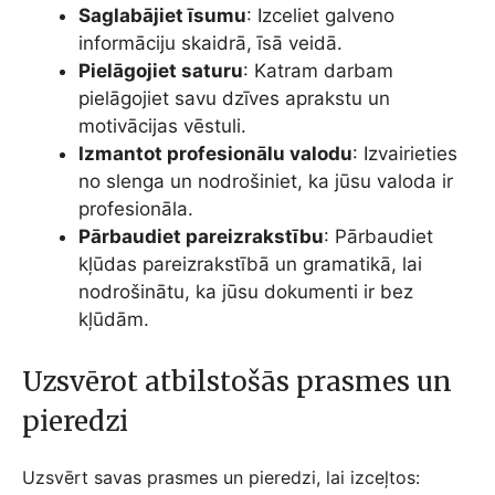
Saglabājiet īsumu
: Izceliet galveno
informāciju skaidrā, īsā veidā.
Pielāgojiet saturu
: Katram darbam
pielāgojiet savu dzīves aprakstu un
motivācijas vēstuli.
Izmantot profesionālu valodu
: Izvairieties
no slenga un nodrošiniet, ka jūsu valoda ir
profesionāla.
Pārbaudiet pareizrakstību
: Pārbaudiet
kļūdas pareizrakstībā un gramatikā, lai
nodrošinātu, ka jūsu dokumenti ir bez
kļūdām.
Uzsvērot atbilstošās prasmes un
pieredzi
Uzsvērt savas prasmes un pieredzi, lai izceļtos: