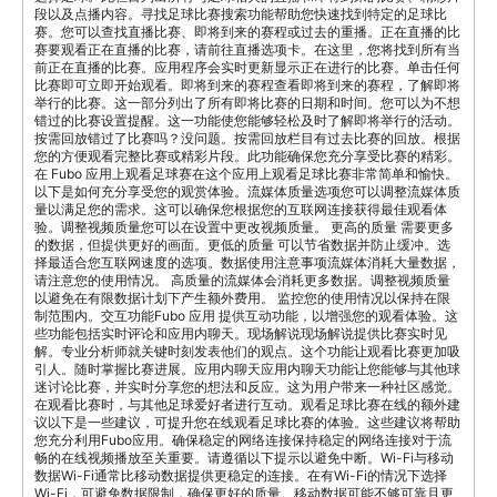
段以及点播内容。寻找足球比赛搜索功能帮助您快速找到特定的足球比
赛。您可以查找直播比赛、即将到来的赛程或过去的重播。正在直播的比
赛要观看正在直播的比赛，请前往直播选项卡。在这里，您将找到所有当
前正在直播的比赛。应用程序会实时更新显示正在进行的比赛。单击任何
比赛即可立即开始观看。即将到来的赛程查看即将到来的赛程，了解即将
举行的比赛。这一部分列出了所有即将比赛的日期和时间。您可以为不想
错过的比赛设置提醒。这一功能使您能够轻松及时了解即将举行的活动。
按需回放错过了比赛吗？没问题。按需回放栏目有过去比赛的回放。根据
您的方便观看完整比赛或精彩片段。此功能确保您充分享受比赛的精彩。
在 Fubo 应用上观看足球赛在这个应用上观看足球比赛非常简单和愉快。
以下是如何充分享受您的观赏体验。流媒体质量选项您可以调整流媒体质
量以满足您的需求。这可以确保您根据您的互联网连接获得最佳观看体
验。调整视频质量您可以在设置中更改视频质量。 更高的质量 需要更多
的数据，但提供更好的画面。更低的质量 可以节省数据并防止缓冲。选
择最适合您互联网速度的选项。数据使用注意事项流媒体消耗大量数据，
请注意您的使用情况。 高质量的流媒体会消耗更多数据。调整视频质量
以避免在有限数据计划下产生额外费用。 监控您的使用情况以保持在限
制范围内。交互功能Fubo 应用 提供互动功能，以增强您的观看体验。这
些功能包括实时评论和应用内聊天。现场解说现场解说提供比赛实时见
解。专业分析师就关键时刻发表他们的观点。这个功能让观看比赛更加吸
引人。随时掌握比赛进展。应用内聊天应用内聊天功能让您能够与其他球
迷讨论比赛，并实时分享您的想法和反应。这为用户带来一种社区感觉。
在观看比赛时，与其他足球爱好者进行互动。观看足球比赛在线的额外建
议以下是一些建议，可提升您在线观看足球比赛的体验。这些建议将帮助
您充分利用Fubo应用。确保稳定的网络连接保持稳定的网络连接对于流
畅的在线视频播放至关重要。请遵循以下提示以避免中断。Wi-Fi与移动
数据Wi-Fi通常比移动数据提供更稳定的连接。在有Wi-Fi的情况下选择
Wi-Fi，可避免数据限制，确保更好的质量。移动数据可能不够可靠且更