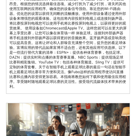
昂贵。根据您的情况选择最佳选项。减少打扰为了减少打扰，请关闭其他
使用互联网的应用程序。确保您的设备信号强劲。靠近您的Wi-Fi路由
器。优化您的设置以获得无间断的流畅播放。使用外部设备通过使用外部
设备来增强您的观看体验。这包括将内容投射到电视上或连接到扬声器。
将比赛投屏到电视您可以使用手机将比赛投屏到电视上，以获得更好的观
赏效果。 使用设备如Chromecast或Apple TV。这样您就可以在更大的屏
幕上享受比赛，让您可以像在体育场一样 体验足球。连接到外部扬声器
将手机连接到外部扬声器以获得更好的音频效果。蓝牙扬声器或音响系统
可以提高音质。这将让评论和人群噪音充满整个空间，提升您的看足球体
验。富博应用的替代品如果富博不适合您，还有其他应用可供选择。以下
是一些流行替代方案的清单：ESPN+：提供各种体育赛事，包括足球。
DAZN：提供实时和点播的体育赛事直播。NBC Sports：提供现场足球
比赛和精彩集锦。YouTube TV：包括各种体育频道。Sling TV：提供可
定制的体育套餐。关于在智能手机上观看足球比赛的最后一句话在智能手
机上观看足球比赛非常方便和灵活。像Fubo这样的应用程序使访问直播
比赛和点播内容变得更加容易。本指南将教您如何下载和使用最佳应用程
序。享受随时随地观看足球比赛的灵活性。接受现代流媒体技术带来的便
利。