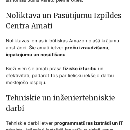
šīs lomas Jums varētu piemēroties.
Noliktava un Pasūtījumu Izpildes
Centra Amati
Noliktavas lomas ir būtiskas Amazon plašā krājumu
apstrādei. Šie amati ietver
preču izraudzīšanu,
iepakojumu un nosūtīšanu
.
Bieži vien šie amati prasa
fizisko izturību
un
efektivitāti, padarot tos par lielisku iekšējo darbu
meklējošo iespēju.
Tehniskie un inženiertehniskie
darbi
Tehniskie darbi ietver
programmatūras izstrādi un IT