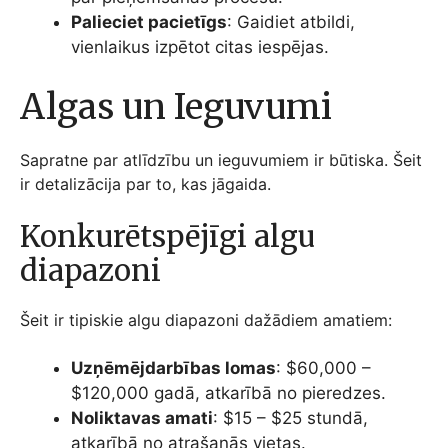
Palieciet pacietīgs
: Gaidiet atbildi,
vienlaikus izpētot citas iespējas.
Algas un Ieguvumi
Sapratne par atlīdzību un ieguvumiem ir būtiska. Šeit
ir detalizācija par to, kas jāgaida.
Konkurētspējīgi algu
diapazoni
Šeit ir tipiskie algu diapazoni dažādiem amatiem:
Uzņēmējdarbības lomas
: $60,000 –
$120,000 gadā, atkarībā no pieredzes.
Noliktavas amati
: $15 – $25 stundā,
atkarībā no atrašanās vietas.