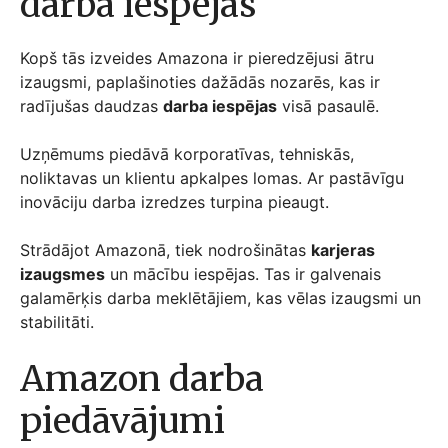
darba iespējas
Kopš tās izveides Amazona ir pieredzējusi ātru
izaugsmi, paplašinoties dažādās nozarēs, kas ir
radījušas daudzas
darba iespējas
visā pasaulē.
Uzņēmums piedāvā korporatīvas, tehniskās,
noliktavas un klientu apkalpes lomas. Ar pastāvīgu
inovāciju darba izredzes turpina pieaugt.
Strādājot Amazonā, tiek nodrošinātas
karjeras
izaugsmes
un mācību iespējas. Tas ir galvenais
galamērķis darba meklētājiem, kas vēlas izaugsmi un
stabilitāti.
Amazon darba
piedāvājumi