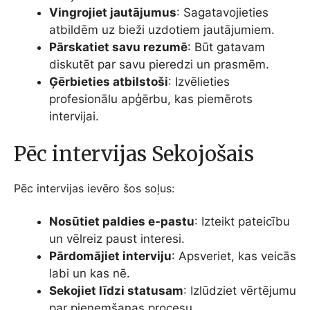
Vingrojiet jautājumus
: Sagatavojieties
atbildēm uz bieži uzdotiem jautājumiem.
Pārskatiet savu rezumē
: Būt gatavam
diskutēt par savu pieredzi un prasmēm.
Ģērbieties atbilstoši
: Izvēlieties
profesionālu apģērbu, kas piemērots
intervijai.
Pēc intervijas Sekojošais
Pēc intervijas ievēro šos soļus:
Nosūtiet paldies e-pastu
: Izteikt pateicību
un vēlreiz paust interesi.
Pārdomājiet interviju
: Apsveriet, kas veicās
labi un kas nē.
Sekojiet līdzi statusam
: Izlūdziet vērtējumu
par pieņemšanas procesu.