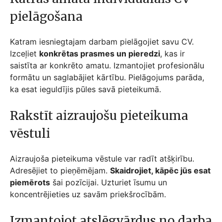
pielāgošana
Katram iesniegtajam darbam pielāgojiet savu CV.
Izceļiet
konkrētas prasmes un pieredzi
, kas ir
saistīta ar konkrēto amatu. Izmantojiet profesionālu
formātu un saglabājiet kārtību. Pielāgojums parāda,
ka esat ieguldījis pūles savā pieteikumā.
Rakstīt aizraujošu pieteikuma
vēstuli
Aizraujoša pieteikuma vēstule var radīt atšķirību.
Adresējiet to pieņēmējam.
Skaidrojiet, kāpēc jūs esat
piemērots
šai pozīcijai. Uzturiet īsumu un
koncentrējieties uz savām priekšrocībām.
Izmantojot atslēgvārdus no darba