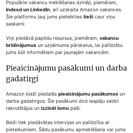
Populārie vakancu meklēšanas dzinēji, piemēram,
Indeed un LinkedIn
, arī uzskaita Amazon vakances.
Šie platformu ļauj jums pieteikties
tieši
caur viņu
saskarni.
Viņi piedāvā papildu resursus, piemēram,
vakancu
brīdinājumus
un uzņēmuma pārskatus, lai palīdzētu
jums būt informētiem par jaunajām vakancēm.
Pieaicinājumu pasākumi un darba
gadatirgi
Amazon bieži piedalās
pieaicinājumu pasākumos
un
darba gadatirgos. Šie pasākumi dod iespēju satikt
rekrutētājus un
izzināt lomu
paši.
Bieži tiek piedāvātas intervijas un palīdzība ar
pieteikumiem. Šādu pasākumu apmeklēšana var jums