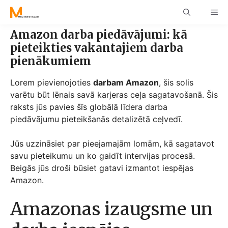
Skip
ME
to
content
Amazon darba piedāvājumi: kā
pieteikties vakantajiem darba
pienākumiem
Lorem pievienojoties
darbam Amazon
, šis solis
varētu būt lēnais savā karjeras ceļa sagatavošanā. Šis
raksts jūs pavies šīs globālā līdera darba
piedāvājumu pieteikšanās detalizētā ceļvedī.
Jūs uzzināsiet par pieejamajām lomām, kā sagatavot
savu pieteikumu un ko gaidīt intervijas procesā.
Beigās jūs droši būsiet gatavi izmantot iespējas
Amazon.
Amazonas izaugsme un