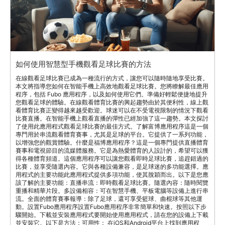
如何使用智慧型手機觀看足球比賽的方法
在線觀看足球比賽已成為一種流行的方式，讓您可以隨時隨地享受比賽。
本文將指導您如何在智能手機上高效地觀看足球比賽。您將瞭解最佳應用
程序，包括 Fubo 應用程序，以及如何使用它們。準備好輕鬆便捷地提升
您觀看足球的體驗。在線觀看體育比賽的興起趨勢由於其便利性，線上觀
看體育比賽正變得越來越受歡迎。球迷可以在不受電視限制的情況下觀看
比賽直播。在智能手機上觀看直播的彈性已經加強了這一趨勢。本文探討
了使用此應用程式觀看足球比賽的最佳方式。了解富博應用程序這是一個
專門用於串流觀看體育賽事，尤其是足球的平台。它提供了一系列功能，
以增強您的觀賞體驗。什麼是福博應用程序？這是一個專門提供直播體育
賽事和電視節目的流媒體服務。它是為熱愛體育的人設計的，希望可以獲
得各種體育頻道。這個應用程序可以讓您觀看即時足球比賽，追趕錯過的
比賽，並享受隨選內容。它與各種設備兼容，是足球迷的多功能選擇。應
用程式的主要功能此應用程式提供多項功能，使其脫穎而出。以下是您應
該了解的主要功能：直播串流：即時觀看足球比賽。隨選內容：隨時閱覽
重播和精華片段。多設備相容：可在智慧手機、平板電腦等設備上進行串
流。全面的體育賽事報導：除了足球，還可享受籃球、曲棍球等其他運
動。設置Fubo應用程序設置Fubo應用程序非常簡單和快速。按照以下步
驟開始。下載並安裝應用程式要開始使用應用程式，請在您的設備上下載
並安裝它。以下是方法：可用性： 在iOS和Android平台上找到應用程