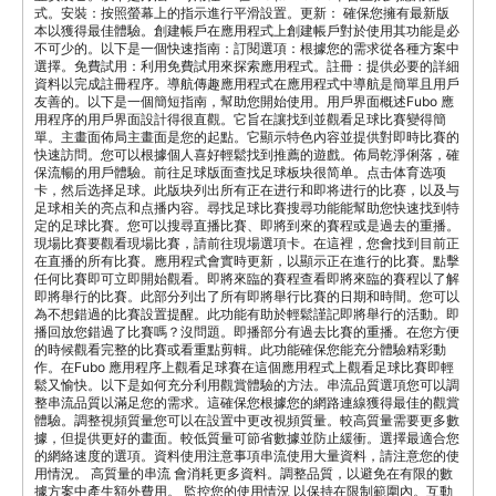
式。安裝：按照螢幕上的指示進行平滑設置。更新： 確保您擁有最新版
本以獲得最佳體驗。創建帳戶在應用程式上創建帳戶對於使用其功能是必
不可少的。以下是一個快速指南：訂閱選項：根據您的需求從各種方案中
選擇。免費試用：利用免費試用來探索應用程式。註冊：提供必要的詳細
資料以完成註冊程序。導航傳趣應用程式在應用程式中導航是簡單且用戶
友善的。以下是一個簡短指南，幫助您開始使用。用戶界面概述Fubo 應
用程序的用戶界面設計得很直觀。它旨在讓找到並觀看足球比賽變得簡
單。主畫面佈局主畫面是您的起點。它顯示特色內容並提供對即時比賽的
快速訪問。您可以根據個人喜好輕鬆找到推薦的遊戲。佈局乾淨俐落，確
保流暢的用戶體驗。前往足球版面查找足球板块很简单。点击体育选项
卡，然后选择足球。此版块列出所有正在进行和即将进行的比赛，以及与
足球相关的亮点和点播内容。尋找足球比賽搜尋功能能幫助您快速找到特
定的足球比賽。您可以搜尋直播比賽、即將到來的賽程或是過去的重播。
現場比賽要觀看現場比賽，請前往現場選項卡。在這裡，您會找到目前正
在直播的所有比賽。應用程式會實時更新，以顯示正在進行的比賽。點擊
任何比賽即可立即開始觀看。即將來臨的賽程查看即將來臨的賽程以了解
即將舉行的比賽。此部分列出了所有即將舉行比賽的日期和時間。您可以
為不想錯過的比賽設置提醒。此功能有助於輕鬆謹記即將舉行的活動。即
播回放您錯過了比賽嗎？沒問題。即播部分有過去比賽的重播。在您方便
的時候觀看完整的比賽或看重點剪輯。此功能確保您能充分體驗精彩動
作。在Fubo 應用程序上觀看足球賽在這個應用程式上觀看足球比賽即輕
鬆又愉快。以下是如何充分利用觀賞體驗的方法。串流品質選項您可以調
整串流品質以滿足您的需求。這確保您根據您的網路連線獲得最佳的觀賞
體驗。調整視頻質量您可以在設置中更改視頻質量。較高質量需要更多數
據，但提供更好的畫面。較低質量可節省數據並防止緩衝。選擇最適合您
的網絡速度的選項。資料使用注意事項串流使用大量資料，請注意您的使
用情況。 高質量的串流 會消耗更多資料。調整品質，以避免在有限的數
據方案中產生額外費用。 監控您的使用情況 以保持在限制範圍內。互動