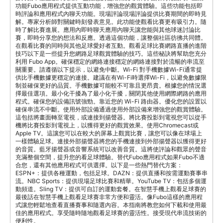
功能Fubo應用程式提供互動功能，增強您的觀賞體驗。這些功能包括即
時評論和應用程式內聊天功能。現場評論現場評論提供比賽期間的即時見
解。專家分析師對關鍵時刻發表意見。此功能使觀看比賽更有吸引力。隨
時了解比賽進展。應用內即時聊天應用內聊天讓您能與其他球迷討論比
賽，即時分享您的想法和反應。透過這個功能，讓整個社區彷彿共同體。
在觀看比賽的同時與其他足球愛好者互動。觀看足球比賽網路直播的進階
技巧以下是一些提升您網路足球觀賞體驗的技巧。這些秘訣將幫助您充分
利用 Fubo App。確保穩定的網絡連接穩定的網絡連接對於流暢的串流至
關重要。請遵循以下提示，以避免中斷。Wi-Fi 對手機數據Wi-Fi通常提
供比手機數據更穩定的連接。建議在有Wi-Fi時選擇Wi-Fi，以避免數據限
制並確保更好的品質。手機數據可能較不可靠且更昂貴。根據您的情況選
擇最佳選項。最小化干擾為了最小化干擾，關閉其他使用網際網路的應用
程式。確保您的設備訊號強勁。靠近您的 Wi-Fi 路由器。優化您的設置以
確保串流不中斷。使用外部設備通過使用外部設備來增強您的觀賞體驗。
這包括將畫面轉至電視，或連接到揚聲器。將比賽投影到電視您可以從手
機將比賽投影到電視上，以獲得更好的觀賞效果。使用Chromecast或
Apple TV。這讓您可以在較大的屏幕上觀賞比賽，讓您可以像在球場上
一樣體驗足球。連接外部揚聲器將您的手機連接到外部揚聲器以獲得更好
的音質。藍牙揚聲器或音響系統可以改善音質。這將使評論和觀眾的聲音
充滿整個空間，提升您的看足球體驗。替代Fubo應用程式如果Fubo不適
合您，還有其他應用程式可供選擇。以下是一些熱門替代方案：
ESPN+：提供各種運動，包括足球。DAZN：提供直播和按需運動賽事串
流。NBC Sports：提供現場足球比賽和精華。YouTube TV：包括多個運
動頻道。Sling TV：提供可自訂的運動套餐。在智慧手機上觀看足球賽的
最後話在智慧手機上觀看足球賽非常方便和靈活。像Fubo這樣的應用程
式讓您輕鬆地查看直播賽事和隨選內容。本指南將教您如何下載和使用最
佳的應用程式。享受隨時隨地觀看足球賽的靈活性。接受現代串流技術的
便利性。