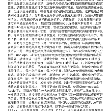
整串流品質以滿足您的需求。這確保您根據您的網路連線獲得最佳的觀賞
體驗。調整視頻質量您可以在設置中更改視頻質量。較高質量需要更多數
據，但提供更好的畫面。較低質量可節省數據並防止緩衝。選擇最適合您
的網絡速度的選項。資料使用注意事項串流使用大量資料，請注意您的使
用情況。 高質量的串流 會消耗更多資料。調整品質，以避免在有限的數
據方案中產生額外費用。 監控您的使用情況 以保持在限制範圍內。互動
功能Fubo應用程式提供互動功能，增強您的觀賞體驗。這些功能包括即
時評論和應用程式內聊天功能。現場評論現場評論提供比賽期間的即時見
解。專家分析師對關鍵時刻發表意見。此功能使觀看比賽更有吸引力。隨
時了解比賽進展。應用內即時聊天應用內聊天讓您能與其他球迷討論比
賽，即時分享您的想法和反應。透過這個功能，讓整個社區彷彿共同體。
在觀看比賽的同時與其他足球愛好者互動。觀看足球比賽網路直播的進階
技巧以下是一些提升您網路足球觀賞體驗的技巧。這些秘訣將幫助您充分
利用 Fubo App。確保穩定的網絡連接穩定的網絡連接對於流暢的串流至
關重要。請遵循以下提示，以避免中斷。Wi-Fi 對手機數據Wi-Fi通常提
供比手機數據更穩定的連接。建議在有Wi-Fi時選擇Wi-Fi，以避免數據限
制並確保更好的品質。手機數據可能較不可靠且更昂貴。根據您的情況選
擇最佳選項。最小化干擾為了最小化干擾，關閉其他使用網際網路的應用
程式。確保您的設備訊號強勁。靠近您的 Wi-Fi 路由器。優化您的設置以
確保串流不中斷。使用外部設備通過使用外部設備來增強您的觀賞體驗。
這包括將畫面轉至電視，或連接到揚聲器。將比賽投影到電視您可以從手
機將比賽投影到電視上，以獲得更好的觀賞效果。使用Chromecast或
Apple TV。這讓您可以在較大的屏幕上觀賞比賽，讓您可以像在球場上
一樣體驗足球。連接外部揚聲器將您的手機連接到外部揚聲器以獲得更好
的音質。藍牙揚聲器或音響系統可以改善音質。這將使評論和觀眾的聲音
充滿整個空間，提升您的看足球體驗。替代Fubo應用程式如果Fubo不適
合您，還有其他應用程式可供選擇。以下是一些熱門替代方案：
ESPN+：提供各種運動，包括足球。DAZN：提供直播和按需運動賽事串