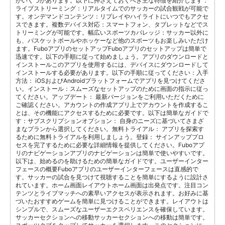
がいくつかあります。以下に押さえておくべき主な特徴を紹介します：
ライブストリーミング：リアルタイムでのサッカーの試合観戦が可能で
す。オンデマンドコンテンツ：リプレイやハイライトにいつでもアクセ
スできます。複数デバイス対応：スマートフォン、タブレットなどでス
トリーミングが可能です。幅広いスポーツカバレッジ：サッカー以外に
も、バスケットボールやホッケーなど他のスポーツもお楽しみいただけ
ます。FuboアプリのセットアップFuboアプリのセットアップは簡単で
迅速です。以下の手順に従って始めましょう。アプリのダウンロードと
インストールこのアプリを使用するには、デバイスにダウンロードして
インストールする必要があります。以下の手順に従ってください：入手
方法： iOSおよびAndroidプラットフォームでアプリを見つけてくださ
い。インストール：スムーズなセットアップのために画面の指示に従っ
てください。アップデート： 最新バージョンをご利用いただくために
ご確認ください。アカウントの作成アプリ上でアカウントを作成するこ
とは、その機能にアクセスするために必要です。以下は簡単なガイドで
す：サブスクリプションオプション： 自身のニーズに基づいてさまざ
まなプランから選択してください。無料トライアル： アプリを探索す
るために無料トライアルを利用しましょう。登録： サインアッププロ
セスを完了するために必要な詳細情報を提供してください。Fuboアプ
リのナビゲーションアプリのナビゲーションは簡単で使いやすいです。
以下は、始めるのを助けるための簡単なガイドです。ユーザーインター
フェースの概要Fuboアプリのユーザーインターフェースは直感的で
す。サッカーの試合を見つけて視聴することを簡単にするように設計さ
れています。ホーム画面レイアウトホーム画面は出発点です。注目コン
テンツとライブマッチへの素早いアクセスが表示されます。お好みに基
づいたおすすめゲームを簡単に見つけることができます。レイアウトは
シンプルで、スムーズなユーザーエクスペリエンスを確保しています。
サッカーセクションへの移動サッカーセクションへの移動は簡単です。