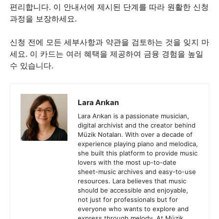
편리합니다. 이 안내서에 제시된 단계를 따라 원활한 신청
과정을 보장하세요.
신청 전에 모든 세부사항과 약관을 검토하는 것을 잊지 마
세요. 이 카드는 여러 혜택을 제공하여 금융 경험을 높일
수 있습니다.
Lara Arıkan
Lara Arıkan is a passionate musician,
digital archivist and the creator behind
Müzik Notaları. With over a decade of
experience playing piano and melodica,
she built this platform to provide music
lovers with the most up-to-date
sheet-music archives and easy-to-use
resources. Lara believes that music
should be accessible and enjoyable,
not just for professionals but for
everyone who wants to explore and
express through melody. At Müzik