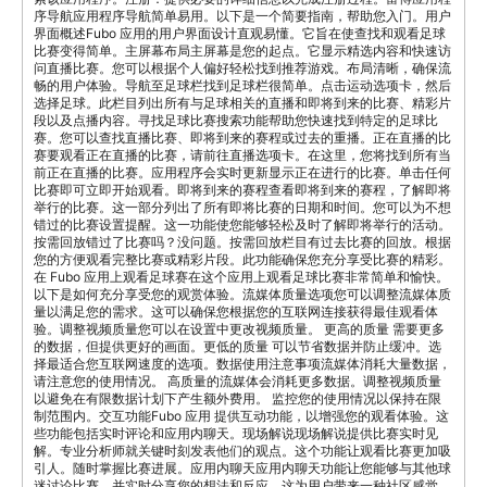
序导航应用程序导航简单易用。以下是一个简要指南，帮助您入门。用户
界面概述Fubo 应用的用户界面设计直观易懂。它旨在使查找和观看足球
比赛变得简单。主屏幕布局主屏幕是您的起点。它显示精选内容和快速访
问直播比赛。您可以根据个人偏好轻松找到推荐游戏。布局清晰，确保流
畅的用户体验。导航至足球栏找到足球栏很简单。点击运动选项卡，然后
选择足球。此栏目列出所有与足球相关的直播和即将到来的比赛、精彩片
段以及点播内容。寻找足球比赛搜索功能帮助您快速找到特定的足球比
赛。您可以查找直播比赛、即将到来的赛程或过去的重播。正在直播的比
赛要观看正在直播的比赛，请前往直播选项卡。在这里，您将找到所有当
前正在直播的比赛。应用程序会实时更新显示正在进行的比赛。单击任何
比赛即可立即开始观看。即将到来的赛程查看即将到来的赛程，了解即将
举行的比赛。这一部分列出了所有即将比赛的日期和时间。您可以为不想
错过的比赛设置提醒。这一功能使您能够轻松及时了解即将举行的活动。
按需回放错过了比赛吗？没问题。按需回放栏目有过去比赛的回放。根据
您的方便观看完整比赛或精彩片段。此功能确保您充分享受比赛的精彩。
在 Fubo 应用上观看足球赛在这个应用上观看足球比赛非常简单和愉快。
以下是如何充分享受您的观赏体验。流媒体质量选项您可以调整流媒体质
量以满足您的需求。这可以确保您根据您的互联网连接获得最佳观看体
验。调整视频质量您可以在设置中更改视频质量。 更高的质量 需要更多
的数据，但提供更好的画面。更低的质量 可以节省数据并防止缓冲。选
择最适合您互联网速度的选项。数据使用注意事项流媒体消耗大量数据，
请注意您的使用情况。 高质量的流媒体会消耗更多数据。调整视频质量
以避免在有限数据计划下产生额外费用。 监控您的使用情况以保持在限
制范围内。交互功能Fubo 应用 提供互动功能，以增强您的观看体验。这
些功能包括实时评论和应用内聊天。现场解说现场解说提供比赛实时见
解。专业分析师就关键时刻发表他们的观点。这个功能让观看比赛更加吸
引人。随时掌握比赛进展。应用内聊天应用内聊天功能让您能够与其他球
迷讨论比赛，并实时分享您的想法和反应。这为用户带来一种社区感觉。