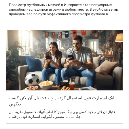
Просмотр футбольных матчей в Интернете стал популярным
способом насладиться играми в любом месте. В этой статье мы
проведем вас по пути эффективного просмотра футбола в...
ایک اسمارٹ فون استعمال کرتے ہوئے فٹ بال آن لائن کیسے
دیکھیں
فٹبال آن لائن دیکھنا کسی بھی جگہ میچز کا لطف اُٹھانے کا مقبول طریقہ بن
چکا ہے۔ یہ مضمون آپکو اپنے اسمارٹ فون پر فٹبال...