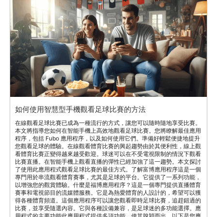
如何使用智慧型手機觀看足球比賽的方法
在線觀看足球比賽已成為一種流行的方式，讓您可以隨時隨地享受比賽。
本文將指導您如何在智能手機上高效地觀看足球比賽。您將瞭解最佳應用
程序，包括 Fubo 應用程序，以及如何使用它們。準備好輕鬆便捷地提升
您觀看足球的體驗。在線觀看體育比賽的興起趨勢由於其便利性，線上觀
看體育比賽正變得越來越受歡迎。球迷可以在不受電視限制的情況下觀看
比賽直播。在智能手機上觀看直播的彈性已經加強了這一趨勢。本文探討
了使用此應用程式觀看足球比賽的最佳方式。了解富博應用程序這是一個
專門用於串流觀看體育賽事，尤其是足球的平台。它提供了一系列功能，
以增強您的觀賞體驗。什麼是福博應用程序？這是一個專門提供直播體育
賽事和電視節目的流媒體服務。它是為熱愛體育的人設計的，希望可以獲
得各種體育頻道。這個應用程序可以讓您觀看即時足球比賽，追趕錯過的
比賽，並享受隨選內容。它與各種設備兼容，是足球迷的多功能選擇。應
用程式的主要功能此應用程式提供多項功能，使其脫穎而出。以下是您應