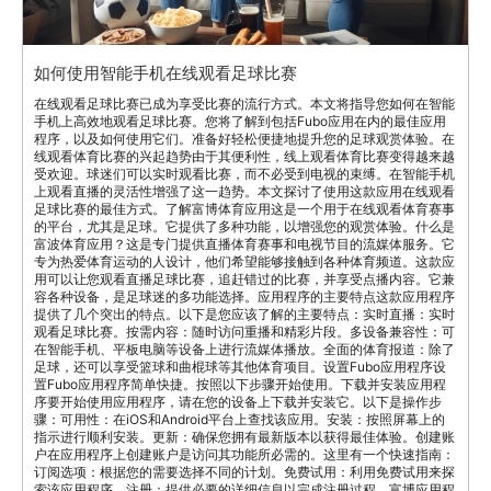
如何使用智能手机在线观看足球比赛
在线观看足球比赛已成为享受比赛的流行方式。本文将指导您如何在智能
手机上高效地观看足球比赛。您将了解到包括Fubo应用在内的最佳应用
程序，以及如何使用它们。准备好轻松便捷地提升您的足球观赏体验。在
线观看体育比赛的兴起趋势由于其便利性，线上观看体育比赛变得越来越
受欢迎。球迷们可以实时观看比赛，而不必受到电视的束缚。在智能手机
上观看直播的灵活性增强了这一趋势。本文探讨了使用这款应用在线观看
足球比赛的最佳方式。了解富博体育应用这是一个用于在线观看体育赛事
的平台，尤其是足球。它提供了多种功能，以增强您的观赏体验。什么是
富波体育应用？这是专门提供直播体育赛事和电视节目的流媒体服务。它
专为热爱体育运动的人设计，他们希望能够接触到各种体育频道。这款应
用可以让您观看直播足球比赛，追赶错过的比赛，并享受点播内容。它兼
容各种设备，是足球迷的多功能选择。应用程序的主要特点这款应用程序
提供了几个突出的特点。以下是您应该了解的主要特点：实时直播：实时
观看足球比赛。按需内容：随时访问重播和精彩片段。多设备兼容性：可
在智能手机、平板电脑等设备上进行流媒体播放。全面的体育报道：除了
足球，还可以享受篮球和曲棍球等其他体育项目。设置Fubo应用程序设
置Fubo应用程序简单快捷。按照以下步骤开始使用。下载并安装应用程
序要开始使用应用程序，请在您的设备上下载并安装它。以下是操作步
骤：可用性：在iOS和Android平台上查找该应用。安装：按照屏幕上的
指示进行顺利安装。更新：确保您拥有最新版本以获得最佳体验。创建账
户在应用程序上创建账户是访问其功能所必需的。这里有一个快速指南：
订阅选项：根据您的需要选择不同的计划。免费试用：利用免费试用来探
索该应用程序。注册：提供必要的详细信息以完成注册过程。富博应用程