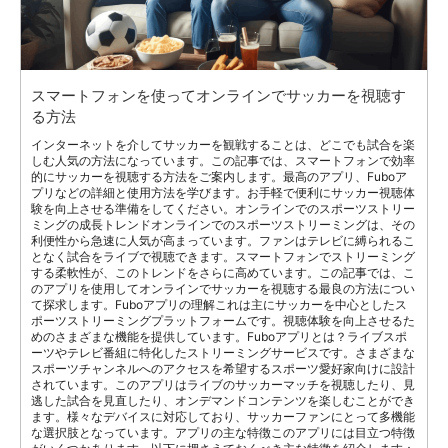
スマートフォンを使ってオンラインでサッカーを視聴す
る方法
インターネットを介してサッカーを観戦することは、どこでも試合を楽
しむ人気の方法になっています。この記事では、スマートフォンで効率
的にサッカーを視聴する方法をご案内します。最高のアプリ、Fuboア
プリなどの詳細と使用方法を学びます。お手軽で便利にサッカー視聴体
験を向上させる準備をしてください。オンラインでのスポーツストリー
ミングの成長トレンドオンラインでのスポーツストリーミングは、その
利便性から急速に人気が高まっています。ファンはテレビに縛られるこ
となく試合をライブで視聴できます。スマートフォンでストリーミング
する柔軟性が、このトレンドをさらに高めています。この記事では、こ
のアプリを使用してオンラインでサッカーを視聴する最良の方法につい
て探求します。Fuboアプリの理解これは主にサッカーを中心としたス
ポーツストリーミングプラットフォームです。視聴体験を向上させるた
めのさまざまな機能を提供しています。Fuboアプリとは？ライブスポ
ーツやテレビ番組に特化したストリーミングサービスです。さまざまな
スポーツチャンネルへのアクセスを希望するスポーツ愛好家向けに設計
されています。このアプリはライブのサッカーマッチを視聴したり、見
逃した試合を見直したり、オンデマンドコンテンツを楽しむことができ
ます。様々なデバイスに対応しており、サッカーファンにとって多機能
な選択肢となっています。アプリの主な特徴このアプリには目立つ特徴