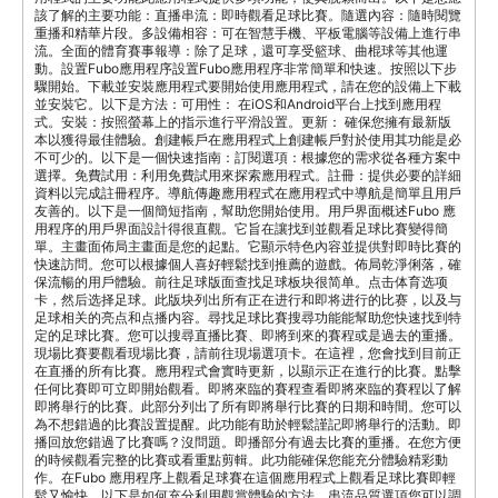
該了解的主要功能：直播串流：即時觀看足球比賽。隨選內容：隨時閱覽
重播和精華片段。多設備相容：可在智慧手機、平板電腦等設備上進行串
流。全面的體育賽事報導：除了足球，還可享受籃球、曲棍球等其他運
動。設置Fubo應用程序設置Fubo應用程序非常簡單和快速。按照以下步
驟開始。下載並安裝應用程式要開始使用應用程式，請在您的設備上下載
並安裝它。以下是方法：可用性： 在iOS和Android平台上找到應用程
式。安裝：按照螢幕上的指示進行平滑設置。更新： 確保您擁有最新版
本以獲得最佳體驗。創建帳戶在應用程式上創建帳戶對於使用其功能是必
不可少的。以下是一個快速指南：訂閱選項：根據您的需求從各種方案中
選擇。免費試用：利用免費試用來探索應用程式。註冊：提供必要的詳細
資料以完成註冊程序。導航傳趣應用程式在應用程式中導航是簡單且用戶
友善的。以下是一個簡短指南，幫助您開始使用。用戶界面概述Fubo 應
用程序的用戶界面設計得很直觀。它旨在讓找到並觀看足球比賽變得簡
單。主畫面佈局主畫面是您的起點。它顯示特色內容並提供對即時比賽的
快速訪問。您可以根據個人喜好輕鬆找到推薦的遊戲。佈局乾淨俐落，確
保流暢的用戶體驗。前往足球版面查找足球板块很简单。点击体育选项
卡，然后选择足球。此版块列出所有正在进行和即将进行的比赛，以及与
足球相关的亮点和点播内容。尋找足球比賽搜尋功能能幫助您快速找到特
定的足球比賽。您可以搜尋直播比賽、即將到來的賽程或是過去的重播。
現場比賽要觀看現場比賽，請前往現場選項卡。在這裡，您會找到目前正
在直播的所有比賽。應用程式會實時更新，以顯示正在進行的比賽。點擊
任何比賽即可立即開始觀看。即將來臨的賽程查看即將來臨的賽程以了解
即將舉行的比賽。此部分列出了所有即將舉行比賽的日期和時間。您可以
為不想錯過的比賽設置提醒。此功能有助於輕鬆謹記即將舉行的活動。即
播回放您錯過了比賽嗎？沒問題。即播部分有過去比賽的重播。在您方便
的時候觀看完整的比賽或看重點剪輯。此功能確保您能充分體驗精彩動
作。在Fubo 應用程序上觀看足球賽在這個應用程式上觀看足球比賽即輕
鬆又愉快。以下是如何充分利用觀賞體驗的方法。串流品質選項您可以調