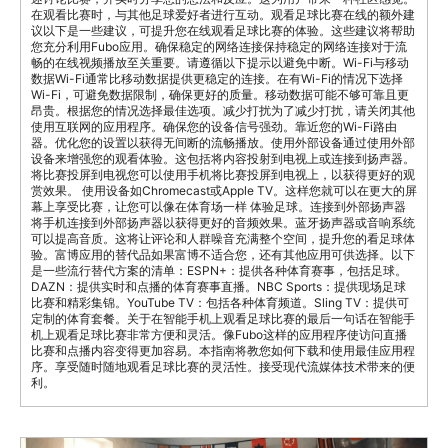
在观看比赛时，与其他足球爱好者进行互动。观看足球比赛在线的额外建
议以下是一些建议，可提升您在线观看足球比赛的体验。这些建议将帮助
您充分利用Fubo应用。确保稳定的网络连接保持稳定的网络连接对于流
畅的在线视频播放至关重要。请遵循以下提示以避免中断。Wi-Fi与移动
数据Wi-Fi通常比移动数据提供更稳定的连接。在有Wi-Fi的情况下选择
Wi-Fi，可避免数据限制，确保更好的质量。移动数据可能不够可靠且更
昂贵。根据您的情况选择最佳选项。减少打扰为了减少打扰，请关闭其他
使用互联网的应用程序。确保您的设备信号强劲。靠近您的Wi-Fi路由
器。优化您的设置以获得无间断的流畅播放。使用外部设备通过使用外部
设备来增强您的观看体验。这包括将内容投射到电视上或连接到扬声器。
将比赛投屏到电视您可以使用手机将比赛投屏到电视上，以获得更好的观
赏效果。 使用设备如Chromecast或Apple TV。这样您就可以在更大的屏
幕上享受比赛，让您可以像在体育场一样 体验足球。连接到外部扬声器
将手机连接到外部扬声器以获得更好的音频效果。蓝牙扬声器或音响系统
可以提高音质。这将让评论和人群噪音充满整个空间，提升您的看足球体
验。富博应用的替代品如果富博不适合您，还有其他应用可供选择。以下
是一些流行替代方案的清单：ESPN+：提供各种体育赛事，包括足球。
DAZN：提供实时和点播的体育赛事直播。NBC Sports：提供现场足球
比赛和精彩集锦。YouTube TV：包括各种体育频道。Sling TV：提供可
定制的体育套餐。关于在智能手机上观看足球比赛的最后一句话在智能手
机上观看足球比赛非常方便和灵活。像Fubo这样的应用程序使访问直播
比赛和点播内容变得更加容易。本指南将教您如何下载和使用最佳应用程
序。享受随时随地观看足球比赛的灵活性。接受现代流媒体技术带来的便
利。