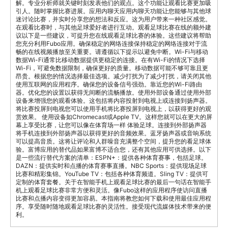
解。专业分析师就关键时刻发表他们的观点。这个功能让观看比赛更加吸
引人。随时掌握比赛进展。应用内聊天应用内聊天功能让您能够与其他球
迷讨论比赛，并实时分享您的想法和反应。这为用户带来一种社区感觉。
在观看比赛时，与其他足球爱好者进行互动。观看足球比赛在线的额外建
议以下是一些建议，可提升您在线观看足球比赛的体验。这些建议将帮助
您充分利用Fubo应用。确保稳定的网络连接保持稳定的网络连接对于流
畅的在线视频播放至关重要。请遵循以下提示以避免中断。Wi-Fi与移动
数据Wi-Fi通常比移动数据提供更稳定的连接。在有Wi-Fi的情况下选择
Wi-Fi，可避免数据限制，确保更好的质量。移动数据可能不够可靠且更
昂贵。根据您的情况选择最佳选项。减少打扰为了减少打扰，请关闭其他
使用互联网的应用程序。确保您的设备信号强劲。靠近您的Wi-Fi路由
器。优化您的设置以获得无间断的流畅播放。使用外部设备通过使用外部
设备来增强您的观看体验。这包括将内容投射到电视上或连接到扬声器。
将比赛投屏到电视您可以使用手机将比赛投屏到电视上，以获得更好的观
赏效果。 使用设备如Chromecast或Apple TV。这样您就可以在更大的屏
幕上享受比赛，让您可以像在体育场一样 体验足球。连接到外部扬声器
将手机连接到外部扬声器以获得更好的音频效果。蓝牙扬声器或音响系统
可以提高音质。这将让评论和人群噪音充满整个空间，提升您的看足球体
验。富博应用的替代品如果富博不适合您，还有其他应用可供选择。以下
是一些流行替代方案的清单：ESPN+：提供各种体育赛事，包括足球。
DAZN：提供实时和点播的体育赛事直播。NBC Sports：提供现场足球
比赛和精彩集锦。YouTube TV：包括各种体育频道。Sling TV：提供可
定制的体育套餐。关于在智能手机上观看足球比赛的最后一句话在智能手
机上观看足球比赛非常方便和灵活。像Fubo这样的应用程序使访问直播
比赛和点播内容变得更加容易。本指南将教您如何下载和使用最佳应用程
序。享受随时随地观看足球比赛的灵活性。接受现代流媒体技术带来的便
利。