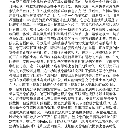
户在应用程序上创建账户是访问其功能所必需的。这里有一个快速指南：
订阅选项：根据您的需要选择不同的计划。免费试用：利用免费试用来探
索该应用程序。注册：提供必要的详细信息以完成注册过程。富博应用程
序导航应用程序导航简单易用。以下是一个简要指南，帮助您入门。用户
界面概述Fubo 应用的用户界面设计直观易懂。它旨在使查找和观看足球
比赛变得简单。主屏幕布局主屏幕是您的起点。它显示精选内容和快速访
问直播比赛。您可以根据个人偏好轻松找到推荐游戏。布局清晰，确保流
畅的用户体验。导航至足球栏找到足球栏很简单。点击运动选项卡，然后
选择足球。此栏目列出所有与足球相关的直播和即将到来的比赛、精彩片
段以及点播内容。寻找足球比赛搜索功能帮助您快速找到特定的足球比
赛。您可以查找直播比赛、即将到来的赛程或过去的重播。正在直播的比
赛要观看正在直播的比赛，请前往直播选项卡。在这里，您将找到所有当
前正在直播的比赛。应用程序会实时更新显示正在进行的比赛。单击任何
比赛即可立即开始观看。即将到来的赛程查看即将到来的赛程，了解即将
举行的比赛。这一部分列出了所有即将比赛的日期和时间。您可以为不想
错过的比赛设置提醒。这一功能使您能够轻松及时了解即将举行的活动。
按需回放错过了比赛吗？没问题。按需回放栏目有过去比赛的回放。根据
您的方便观看完整比赛或精彩片段。此功能确保您充分享受比赛的精彩。
在 Fubo 应用上观看足球赛在这个应用上观看足球比赛非常简单和愉快。
以下是如何充分享受您的观赏体验。流媒体质量选项您可以调整流媒体质
量以满足您的需求。这可以确保您根据您的互联网连接获得最佳观看体
验。调整视频质量您可以在设置中更改视频质量。 更高的质量 需要更多
的数据，但提供更好的画面。更低的质量 可以节省数据并防止缓冲。选
择最适合您互联网速度的选项。数据使用注意事项流媒体消耗大量数据，
请注意您的使用情况。 高质量的流媒体会消耗更多数据。调整视频质量
以避免在有限数据计划下产生额外费用。 监控您的使用情况以保持在限
制范围内。交互功能Fubo 应用 提供互动功能，以增强您的观看体验。这
些功能包括实时评论和应用内聊天。现场解说现场解说提供比赛实时见