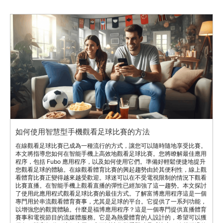
如何使用智慧型手機觀看足球比賽的方法
在線觀看足球比賽已成為一種流行的方式，讓您可以隨時隨地享受比賽。
本文將指導您如何在智能手機上高效地觀看足球比賽。您將瞭解最佳應用
程序，包括 Fubo 應用程序，以及如何使用它們。準備好輕鬆便捷地提升
您觀看足球的體驗。在線觀看體育比賽的興起趨勢由於其便利性，線上觀
看體育比賽正變得越來越受歡迎。球迷可以在不受電視限制的情況下觀看
比賽直播。在智能手機上觀看直播的彈性已經加強了這一趨勢。本文探討
了使用此應用程式觀看足球比賽的最佳方式。了解富博應用程序這是一個
專門用於串流觀看體育賽事，尤其是足球的平台。它提供了一系列功能，
以增強您的觀賞體驗。什麼是福博應用程序？這是一個專門提供直播體育
賽事和電視節目的流媒體服務。它是為熱愛體育的人設計的，希望可以獲