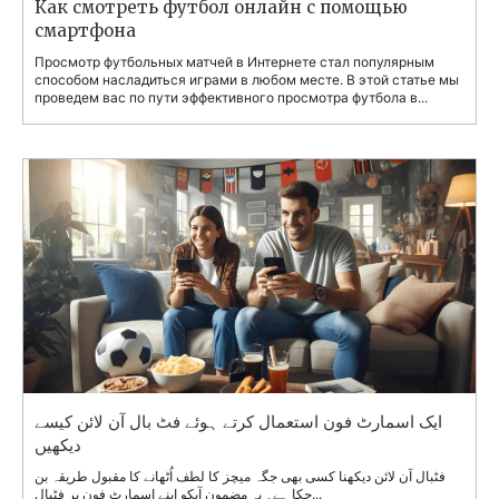
Как смотреть футбол онлайн с помощью
смартфона
Просмотр футбольных матчей в Интернете стал популярным
способом насладиться играми в любом месте. В этой статье мы
проведем вас по пути эффективного просмотра футбола в...
ایک اسمارٹ فون استعمال کرتے ہوئے فٹ بال آن لائن کیسے
دیکھیں
فٹبال آن لائن دیکھنا کسی بھی جگہ میچز کا لطف اُٹھانے کا مقبول طریقہ بن
چکا ہے۔ یہ مضمون آپکو اپنے اسمارٹ فون پر فٹبال...