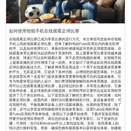
如何使用智能手机在线观看足球比赛
在线观看足球比赛已成为享受比赛的流行方式。本文将指导您如何在智能
手机上高效地观看足球比赛。您将了解到包括Fubo应用在内的最佳应用
程序，以及如何使用它们。准备好轻松便捷地提升您的足球观赏体验。在
线观看体育比赛的兴起趋势由于其便利性，线上观看体育比赛变得越来越
受欢迎。球迷们可以实时观看比赛，而不必受到电视的束缚。在智能手机
上观看直播的灵活性增强了这一趋势。本文探讨了使用这款应用在线观看
足球比赛的最佳方式。了解富博体育应用这是一个用于在线观看体育赛事
的平台，尤其是足球。它提供了多种功能，以增强您的观赏体验。什么是
富波体育应用？这是专门提供直播体育赛事和电视节目的流媒体服务。它
专为热爱体育运动的人设计，他们希望能够接触到各种体育频道。这款应
用可以让您观看直播足球比赛，追赶错过的比赛，并享受点播内容。它兼
容各种设备，是足球迷的多功能选择。应用程序的主要特点这款应用程序
提供了几个突出的特点。以下是您应该了解的主要特点：实时直播：实时
观看足球比赛。按需内容：随时访问重播和精彩片段。多设备兼容性：可
在智能手机、平板电脑等设备上进行流媒体播放。全面的体育报道：除了
足球，还可以享受篮球和曲棍球等其他体育项目。设置Fubo应用程序设
置Fubo应用程序简单快捷。按照以下步骤开始使用。下载并安装应用程
序要开始使用应用程序，请在您的设备上下载并安装它。以下是操作步
骤：可用性：在iOS和Android平台上查找该应用。安装：按照屏幕上的
指示进行顺利安装。更新：确保您拥有最新版本以获得最佳体验。创建账