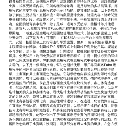
得各種體育頻道。這個應用程序可以讓您觀看即時足球比賽，追趕錯過的
比賽，並享受隨選內容。它與各種設備兼容，是足球迷的多功能選擇。應
用程式的主要功能此應用程式提供多項功能，使其脫穎而出。以下是您應
該了解的主要功能：直播串流：即時觀看足球比賽。隨選內容：隨時閱覽
重播和精華片段。多設備相容：可在智慧手機、平板電腦等設備上進行串
流。全面的體育賽事報導：除了足球，還可享受籃球、曲棍球等其他運
動。設置Fubo應用程序設置Fubo應用程序非常簡單和快速。按照以下步
驟開始。下載並安裝應用程式要開始使用應用程式，請在您的設備上下載
並安裝它。以下是方法：可用性： 在iOS和Android平台上找到應用程
式。安裝：按照螢幕上的指示進行平滑設置。更新： 確保您擁有最新版
本以獲得最佳體驗。創建帳戶在應用程式上創建帳戶對於使用其功能是必
不可少的。以下是一個快速指南：訂閱選項：根據您的需求從各種方案中
選擇。免費試用：利用免費試用來探索應用程式。註冊：提供必要的詳細
資料以完成註冊程序。導航傳趣應用程式在應用程式中導航是簡單且用戶
友善的。以下是一個簡短指南，幫助您開始使用。用戶界面概述Fubo 應
用程序的用戶界面設計得很直觀。它旨在讓找到並觀看足球比賽變得簡
單。主畫面佈局主畫面是您的起點。它顯示特色內容並提供對即時比賽的
快速訪問。您可以根據個人喜好輕鬆找到推薦的遊戲。佈局乾淨俐落，確
保流暢的用戶體驗。前往足球版面查找足球板块很简单。点击体育选项
卡，然后选择足球。此版块列出所有正在进行和即将进行的比赛，以及与
足球相关的亮点和点播内容。尋找足球比賽搜尋功能能幫助您快速找到特
定的足球比賽。您可以搜尋直播比賽、即將到來的賽程或是過去的重播。
現場比賽要觀看現場比賽，請前往現場選項卡。在這裡，您會找到目前正
在直播的所有比賽。應用程式會實時更新，以顯示正在進行的比賽。點擊
任何比賽即可立即開始觀看。即將來臨的賽程查看即將來臨的賽程以了解
即將舉行的比賽。此部分列出了所有即將舉行比賽的日期和時間。您可以
為不想錯過的比賽設置提醒。此功能有助於輕鬆謹記即將舉行的活動。即
播回放您錯過了比賽嗎？沒問題。即播部分有過去比賽的重播。在您方便