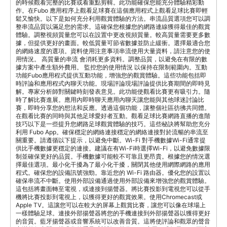
的時候觀看完整的比賽或看重點剪輯。此功能確保您能充分體驗精彩動
作。在Fubo 應用程序上觀看足球賽在這個應用程式上觀看足球比賽即輕
鬆又愉快。以下是如何充分利用觀賞體驗的方法。串流品質選項您可以調
整串流品質以滿足您的需求。這確保您根據您的網路連線獲得最佳的觀賞
體驗。調整視頻質量您可以在設置中更改視頻質量。較高質量需要更多數
據，但提供更好的畫面。較低質量可節省數據並防止緩衝。選擇最適合您
的網絡速度的選項。資料使用注意事項串流使用大量資料，請注意您的使
用情況。 高質量的串流 會消耗更多資料。調整品質，以避免在有限的數
據方案中產生額外費用。 監控您的使用情況 以保持在限制範圍內。互動
功能Fubo應用程式提供互動功能，增強您的觀賞體驗。這些功能包括即
時評論和應用程式內聊天功能。現場評論現場評論提供比賽期間的即時見
解。專家分析師對關鍵時刻發表意見。此功能使觀看比賽更有吸引力。隨
時了解比賽進展。應用內即時聊天應用內聊天讓您能與其他球迷討論比
賽，即時分享您的想法和反應。透過這個功能，讓整個社區彷彿共同體。
在觀看比賽的同時與其他足球愛好者互動。觀看足球比賽網路直播的進階
技巧以下是一些提升您網路足球觀賞體驗的技巧。這些秘訣將幫助您充分
利用 Fubo App。確保穩定的網絡連接穩定的網絡連接對於流暢的串流至
關重要。請遵循以下提示，以避免中斷。Wi-Fi 對手機數據Wi-Fi通常提
供比手機數據更穩定的連接。建議在有Wi-Fi時選擇Wi-Fi，以避免數據限
制並確保更好的品質。手機數據可能較不可靠且更昂貴。根據您的情況選
擇最佳選項。最小化干擾為了最小化干擾，關閉其他使用網際網路的應用
程式。確保您的設備訊號強勁。靠近您的 Wi-Fi 路由器。優化您的設置以
確保串流不中斷。使用外部設備通過使用外部設備來增強您的觀賞體驗。
這包括將畫面轉至電視，或連接到揚聲器。將比賽投影到電視您可以從手
機將比賽投影到電視上，以獲得更好的觀賞效果。使用Chromecast或
Apple TV。這讓您可以在較大的屏幕上觀賞比賽，讓您可以像在球場上
一樣體驗足球。連接外部揚聲器將您的手機連接到外部揚聲器以獲得更好
的音質。藍牙揚聲器或音響系統可以改善音質。這將使評論和觀眾的聲音