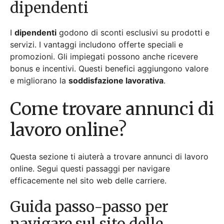
Questa sezione ti aiuterà a trovare annunci di lavoro
online. Segui questi passaggi per navigare
efficacemente nel sito web delle carriere.
Guida passo-passo per
navigare sul sito delle
carriere
Ecco come navigare sul sito delle carriere:
Visita il sito delle carriere
: Inizia andando
alla
pagina ufficiale delle carriere
.
Crea un account
: Registrati con la tua email
e crea un profilo.
Cerca lavori
: Utilizza la barra di ricerca per
trovare posizioni disponibili.
Applica:
Seleziona un lavoro e clicca sul