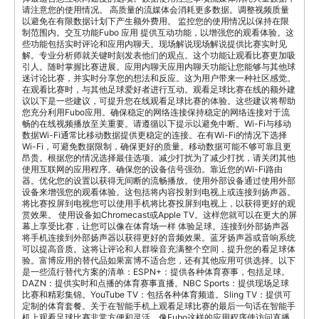
赏效果。 使用设备如Chromecast或Apple TV。这样您就可以在更大的屏
幕上享受比赛，让您可以像在体育场一样 体验足球。连接到外部扬声器
将手机连接到外部扬声器以获得更好的音频效果。蓝牙扬声器或音响系统
可以提高音质。这将让评论和人群噪音充满整个空间，提升您的看足球体
验。富博应用的替代品如果富博不适合您，还有其他应用可供选择。以下
是一些流行替代方案的清单：ESPN+：提供各种体育赛事，包括足球。
DAZN：提供实时和点播的体育赛事直播。NBC Sports：提供现场足球
比赛和精彩集锦。YouTube TV：包括各种体育频道。Sling TV：提供可
定制的体育套餐。关于在智能手机上观看足球比赛的最后一句话在智能手
机上观看足球比赛非常方便和灵活。像Fubo这样的应用程序使访问直播
比赛和点播内容变得更加容易。本指南将教您如何下载和使用最佳应用程
序。享受随时随地观看足球比赛的灵活性。接受现代流媒体技术带来的便
利。