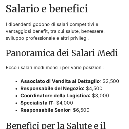
Responsabile del Negozio
: $4,500
Coordinatore della Logistica
: $3,000
Specialista IT
: $4,000
Responsabile Senior
: $6,500
Benefici per la Salute e il
Benessere
I dipendenti ricevono copertura sanitaria completa,
inclusi assicurazioni mediche, dentali e sulla vista.
I
programmi di benessere
promuovono uno stile di
vita sano, e l’azienda offre supporto alla
salute
mentale
. Questi benefici garantiscono il benessere
generale di tutti i membri dello staff.
Sviluppo della carriera e