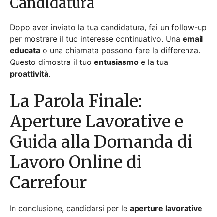
Guida alla Domanda di
Lavoro Online di
Carrefour
In conclusione, candidarsi per le
aperture lavorative
di Carrefour online
è semplice se segui i giusti
passaggi. Comprendere i valori dell’azienda e
adattare la tua candidatura ai requisiti del lavoro
aumenta le tue possibilità di successo.
Ricerca delle posizioni
, evidenziare le competenze
rilevanti e fare il follow-up sono passaggi cruciali.
Utilizza i consigli e le linee guida per navigare
efficacemente nel processo di candidatura e
assicurarti la posizione desiderata.