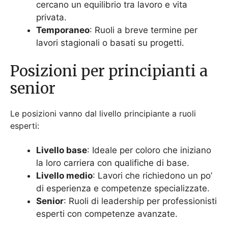
Livello base
: Ideale per coloro che iniziano
la loro carriera con qualifiche di base.
Livello medio
: Lavori che richiedono un po’
di esperienza e competenze specializzate.
Senior
: Ruoli di leadership per professionisti
esperti con competenze avanzate.
Salario e benefici
I dipendenti godono di salari competitivi e
vantaggiosi benefit, tra cui salute, benessere,
sviluppo professionale e altri privilegi.
Panoramica dei Salari Medi
Ecco i salari medi mensili per varie posizioni:
Associato di Vendita al Dettaglio
: $2,500