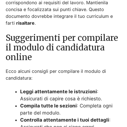
Leggi attentamente le istruzioni
:
Assicurati di capire cosa è richiesto.
Compila tutte le sezioni
: Completa ogni
parte del modulo.
Controlla attentamente i tuoi dettagli
:
Assicurati che non ci siano errori.
Evidenzia l’esperienza rilevante
:
Concentrati sulle competenze e le
esperienze che corrispondono al lavoro.
Prepararsi per Test e
Colloqui Online
Preparati accuratamente per qualsiasi test o
colloquio. Rivedi
domande comuni del colloquio
e
pratica le tue risposte. Sii pronto a dimostrare la tua
conoscenza e le tue abilità. Rimanere calmi e sicuri