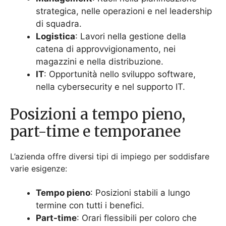
L’azienda offre diversi tipi di impiego per soddisfare
varie esigenze:
Tempo pieno
: Posizioni stabili a lungo
termine con tutti i benefici.
Part-time
: Orari flessibili per coloro che
cercano un equilibrio tra lavoro e vita
privata.
Temporaneo
: Ruoli a breve termine per
lavori stagionali o basati su progetti.
Posizioni per principianti a
senior
Le posizioni vanno dal livello principiante a ruoli
esperti: