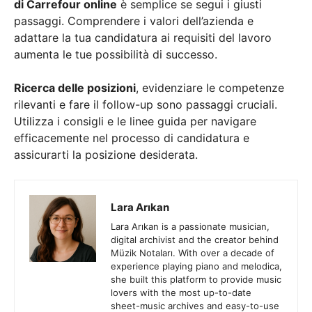
Lara Arıkan
Lara Arıkan is a passionate musician,
digital archivist and the creator behind
Müzik Notaları. With over a decade of
experience playing piano and melodica,
she built this platform to provide music
lovers with the most up-to-date
sheet-music archives and easy-to-use
resources. Lara believes that music
should be accessible and enjoyable,
not just for professionals but for
everyone who wants to explore and
express through melody. At Müzik
Notaları she curates, transcribes and
sets up notes with care—so you can
focus on the joy of playing.
Наемане в Amazon: Как да кандидатствате за работни
места
Amazon Anställer: Hur man ansöker om lediga jobb