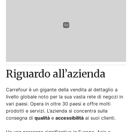
Carrefour è un gigante della vendita al dettaglio a
livello globale noto per la sua vasta rete di negozi in
vari paesi. Opera in oltre 30 paesi e offre molti
prodotti e servizi. L’azienda si concentra sulla
consegna di
qualità
e
accessibilità
ai suoi clienti.
Ha una presenza significativa in Europa, Asia e
America Latina. È impegnata nell’innovazione e nella
sostenibilità delle sue operazioni ed è un attore
fondamentale nel
mercato internazionale della
vendita al dettaglio
.
Valori Fondamentali e
Cultura Aziendale
La società pone l’integrità e la
soddisfazione del
cliente
al vertice di tutte le sue operazioni,
promuovendo una cultura dell’innovazione e del