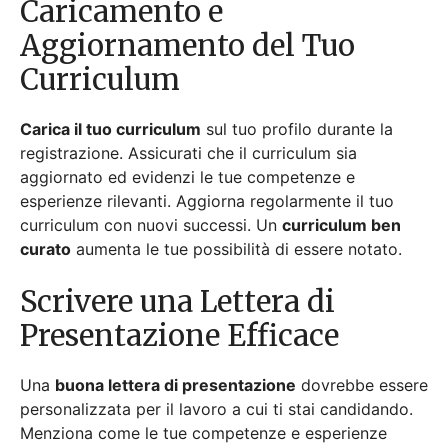
Scrivere una Lettera di
Presentazione Efficace
Una
buona lettera di presentazione
dovrebbe essere
personalizzata per il lavoro a cui ti stai candidando.
Menziona come le tue competenze e esperienze
corrispondono ai requisiti del lavoro. Mantienila
concisa e focalizzata sui punti chiave. Questo
documento dovrebbe integrare il tuo curriculum e
farti
risaltare
.
Suggerimenti per compilare
il modulo di candidatura
online
Ecco alcuni consigli per compilare il modulo di
candidatura: