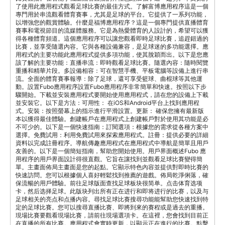
友善的。以下是一個簡短指南，幫助您開始使用。用戶界面概述Fubo 應
用程序的用戶界面設計得很直觀。它旨在讓找到並觀看足球比賽變得簡
單。主畫面佈局主畫面是您的起點。它顯示特色內容並提供對即時比賽的
快速訪問。您可以根據個人喜好輕鬆找到推薦的遊戲。佈局乾淨俐落，確
保流暢的用戶體驗。前往足球版面查找足球板块很简单。点击体育选项
卡，然后选择足球。此版块列出所有正在进行和即将进行的比赛，以及与
足球相关的亮点和点播内容。尋找足球比賽搜尋功能能幫助您快速找到特
定的足球比賽。您可以搜尋直播比賽、即將到來的賽程或是過去的重播。
現場比賽要觀看現場比賽，請前往現場選項卡。在這裡，您會找到目前正
在直播的所有比賽。應用程式會實時更新，以顯示正在進行的比賽。點擊
任何比賽即可立即開始觀看。即將來臨的賽程查看即將來臨的賽程以了解
即將舉行的比賽。此部分列出了所有即將舉行比賽的日期和時間。您可以
為不想錯過的比賽設置提醒。此功能有助於輕鬆謹記即將舉行的活動。即
播回放您錯過了比賽嗎？沒問題。即播部分有過去比賽的重播。在您方便
的時候觀看完整的比賽或看重點剪輯。此功能確保您能充分體驗精彩動
作。在Fubo 應用程序上觀看足球賽在這個應用程式上觀看足球比賽即輕
鬆又愉快。以下是如何充分利用觀賞體驗的方法。串流品質選項您可以調
整串流品質以滿足您的需求。這確保您根據您的網路連線獲得最佳的觀賞
體驗。調整視頻質量您可以在設置中更改視頻質量。較高質量需要更多數
據，但提供更好的畫面。較低質量可節省數據並防止緩衝。選擇最適合您
的網絡速度的選項。資料使用注意事項串流使用大量資料，請注意您的使
用情況。 高質量的串流 會消耗更多資料。調整品質，以避免在有限的數
據方案中產生額外費用。 監控您的使用情況 以保持在限制範圍內。互動
功能Fubo應用程式提供互動功能，增強您的觀賞體驗。這些功能包括即
時評論和應用程式內聊天功能。現場評論現場評論提供比賽期間的即時見
解。專家分析師對關鍵時刻發表意見。此功能使觀看比賽更有吸引力。隨
時了解比賽進展。應用內即時聊天應用內聊天讓您能與其他球迷討論比
賽，即時分享您的想法和反應。透過這個功能，讓整個社區彷彿共同體。