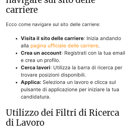
pulsante di applicazione per iniziare la tua
candidatura.
Utilizzo dei Filtri di Ricerca
di Lavoro
I filtri di ricerca di lavoro ti aiutano a trovare
ruoli
specifici
. Utilizza i filtri di localizzazione per cercare
nella tua zona. I filtri per dipartimento restringono le
offerte di lavoro nel tuo settore. I filtri per il
tipo di
lavoro
permettono di scegliere tra posizioni a tempo
pieno, part-time e temporanee.
Impostazione delle notifiche
di lavoro per le nuove
aperture