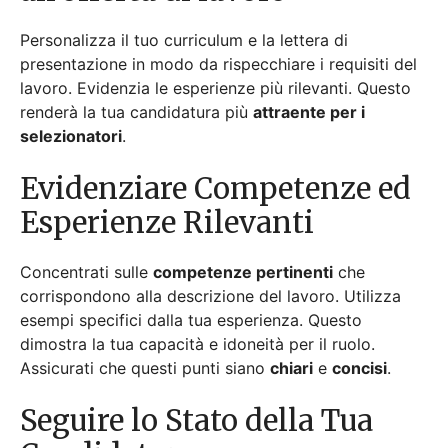
corrispondono alla descrizione del lavoro. Utilizza
esempi specifici dalla tua esperienza. Questo
dimostra la tua capacità e idoneità per il ruolo.
Assicurati che questi punti siano
chiari
e
concisi
.
Seguire lo Stato della Tua
Candidatura
Dopo aver inviato la tua candidatura, fai un follow-up
per mostrare il tuo interesse continuativo. Una
email
educata
o una chiamata possono fare la differenza.
Questo dimostra il tuo
entusiasmo
e la tua
proattività
.
La Parola Finale:
Aperture Lavorative e