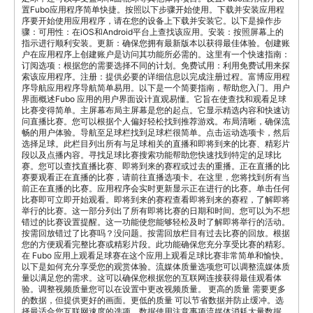
举行的比赛。这一部分列出了所有即将比赛的日期和时间。您可以为不想
错过的比赛设置提醒。这一功能使您能够轻松及时了解即将举行的活动。
按需回放错过了比赛吗？没问题。按需回放栏目有过去比赛的回放。根据
您的方便观看完整比赛或精彩片段。此功能确保您充分享受比赛的精彩。
在 Fubo 应用上观看足球赛在这个应用上观看足球比赛非常简单和愉快。
以下是如何充分享受您的观赏体验。流媒体质量选项您可以调整流媒体质
量以满足您的需求。这可以确保您根据您的互联网连接获得最佳观看体
验。调整视频质量您可以在设置中更改视频质量。 更高的质量 需要更多
的数据，但提供更好的画面。更低的质量 可以节省数据并防止缓冲。选
择最适合您互联网速度的选项。数据使用注意事项流媒体消耗大量数据，
请注意您的使用情况。 高质量的流媒体会消耗更多数据。调整视频质量
以避免在有限数据计划下产生额外费用。 监控您的使用情况以保持在限
制范围内。交互功能Fubo 应用 提供互动功能，以增强您的观看体验。这
些功能包括实时评论和应用内聊天。现场解说现场解说提供比赛实时见
解。专业分析师就关键时刻发表他们的观点。这个功能让观看比赛更加吸
引人。随时掌握比赛进展。应用内聊天应用内聊天功能让您能够与其他球
迷讨论比赛，并实时分享您的想法和反应。这为用户带来一种社区感觉。
在观看比赛时，与其他足球爱好者进行互动。观看足球比赛在线的额外建
议以下是一些建议，可提升您在线观看足球比赛的体验。这些建议将帮助
您充分利用Fubo应用。确保稳定的网络连接保持稳定的网络连接对于流
畅的在线视频播放至关重要。请遵循以下提示以避免中断。Wi-Fi与移动
数据Wi-Fi通常比移动数据提供更稳定的连接。在有Wi-Fi的情况下选择
Wi-Fi，可避免数据限制，确保更好的质量。移动数据可能不够可靠且更
昂贵。根据您的情况选择最佳选项。减少打扰为了减少打扰，请关闭其他
使用互联网的应用程序。确保您的设备信号强劲。靠近您的Wi-Fi路由
器。优化您的设置以获得无间断的流畅播放。使用外部设备通过使用外部
设备来增强您的观看体验。这包括将内容投射到电视上或连接到扬声器。
将比赛投屏到电视您可以使用手机将比赛投屏到电视上，以获得更好的观