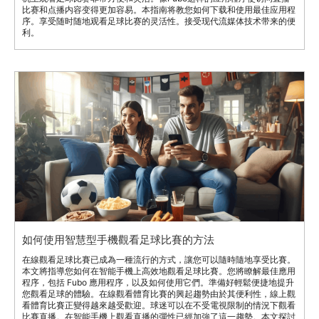
如何使用智慧型手機觀看足球比賽的方法
在線觀看足球比賽已成為一種流行的方式，讓您可以隨時隨地享受比賽。
本文將指導您如何在智能手機上高效地觀看足球比賽。您將瞭解最佳應用
程序，包括 Fubo 應用程序，以及如何使用它們。準備好輕鬆便捷地提升
您觀看足球的體驗。在線觀看體育比賽的興起趨勢由於其便利性，線上觀
看體育比賽正變得越來越受歡迎。球迷可以在不受電視限制的情況下觀看
比賽直播。在智能手機上觀看直播的彈性已經加強了這一趨勢。本文探討
了使用此應用程式觀看足球比賽的最佳方式。了解富博應用程序這是一個
專門用於串流觀看體育賽事，尤其是足球的平台。它提供了一系列功能，
以增強您的觀賞體驗。什麼是福博應用程序？這是一個專門提供直播體育
賽事和電視節目的流媒體服務。它是為熱愛體育的人設計的，希望可以獲
得各種體育頻道。這個應用程序可以讓您觀看即時足球比賽，追趕錯過的
比賽，並享受隨選內容。它與各種設備兼容，是足球迷的多功能選擇。應
用程式的主要功能此應用程式提供多項功能，使其脫穎而出。以下是您應
該了解的主要功能：直播串流：即時觀看足球比賽。隨選內容：隨時閱覽
重播和精華片段。多設備相容：可在智慧手機、平板電腦等設備上進行串
流。全面的體育賽事報導：除了足球，還可享受籃球、曲棍球等其他運
動。設置Fubo應用程序設置Fubo應用程序非常簡單和快速。按照以下步
驟開始。下載並安裝應用程式要開始使用應用程式，請在您的設備上下載
並安裝它。以下是方法：可用性： 在iOS和Android平台上找到應用程
式。安裝：按照螢幕上的指示進行平滑設置。更新： 確保您擁有最新版
本以獲得最佳體驗。創建帳戶在應用程式上創建帳戶對於使用其功能是必
不可少的。以下是一個快速指南：訂閱選項：根據您的需求從各種方案中
選擇。免費試用：利用免費試用來探索應用程式。註冊：提供必要的詳細
資料以完成註冊程序。導航傳趣應用程式在應用程式中導航是簡單且用戶