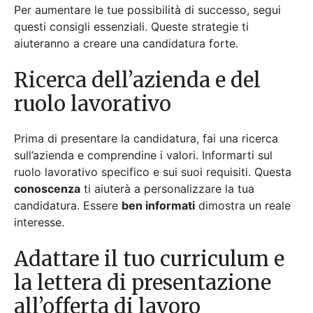
candidatura. Essere
ben informati
dimostra un reale
interesse.
Adattare il tuo curriculum e
la lettera di presentazione
all’offerta di lavoro
Personalizza il tuo curriculum e la lettera di
presentazione in modo da rispecchiare i requisiti del
lavoro. Evidenzia le esperienze più rilevanti. Questo
renderà la tua candidatura più
attraente per i
selezionatori
.
Evidenziare Competenze ed
Esperienze Rilevanti
Concentrati sulle
competenze pertinenti
che