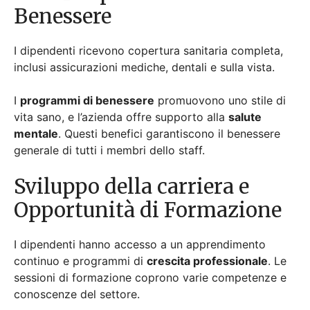
Opportunità di Formazione
I dipendenti hanno accesso a un apprendimento
continuo e programmi di
crescita professionale
. Le
sessioni di formazione coprono varie competenze e
conoscenze del settore.
Le
opportunità di mentorship
aiutano a guidare
l’avanzamento di carriera. Queste iniziative
supportano il successo professionale a lungo
termine.
Bilanciamento tra lavoro e
vita privata e orari flessibili
L’azienda promuove un sano
bilanciamento tra
lavoro e vita privata
mediante una pianificazione
flessibile. I dipendenti possono scegliere gli orari di