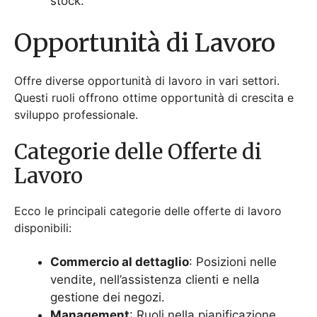
Ecco le principali categorie delle offerte di lavoro
disponibili:
Commercio al dettaglio
: Posizioni nelle
vendite, nell’assistenza clienti e nella
gestione dei negozi.
Management
: Ruoli nella pianificazione
strategica, nelle operazioni e nel leadership
di squadra.
Logistica
: Lavori nella gestione della
catena di approvvigionamento, nei
magazzini e nella distribuzione.
IT
: Opportunità nello sviluppo software,
nella cybersecurity e nel supporto IT.
Posizioni a tempo pieno,
part-time e temporanee