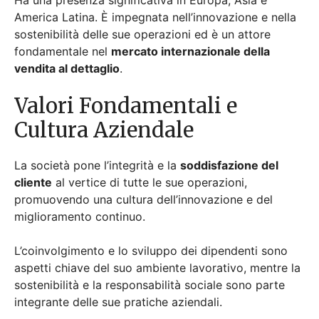
miglioramento continuo.
L’coinvolgimento e lo sviluppo dei dipendenti sono
aspetti chiave del suo ambiente lavorativo, mentre la
sostenibilità e la responsabilità sociale sono parte
integrante delle sue pratiche aziendali.
Tipi di Negozi e Operazioni
Carrefour gestisce vari formati di negozi per
soddisfare le diverse esigenze dei consumatori. Ecco
i principali tipi di negozi:
Ipermercati
: Grandi negozi che offrono una
vasta gamma di prodotti, tra cui generi
alimentari, elettronica e abbigliamento.
Supermercati
: Negozi di medie dimensioni
focalizzati sugli articoli di prima necessità e