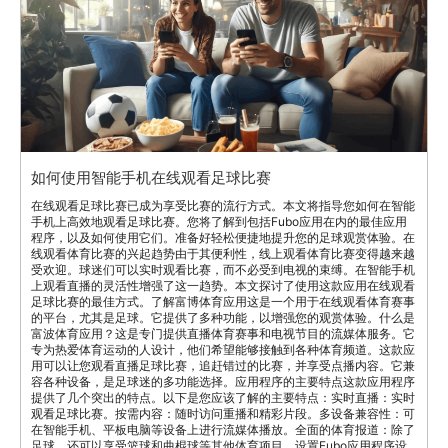
足球比赛的最佳方式。了解富博体育应用这是一个用于在线观看体育赛事
的平台，尤其是足球。它提供了多种功能，以增强您的观赏体验。什么是
富波体育应用？这是专门提供直播体育赛事和电视节目的流媒体服务。它
专为热爱体育运动的人设计，他们希望能够接触到各种体育频道。这款应
用可以让您观看直播足球比赛，追赶错过的比赛，并享受点播内容。它兼
容各种设备，是足球迷的多功能选择。应用程序的主要特点这款应用程序
提供了几个突出的特点。以下是您应该了解的主要特点：实时直播：实时
观看足球比赛。按需内容：随时访问重播和精彩片段。多设备兼容性：可
在智能手机、平板电脑等设备上进行流媒体播放。全面的体育报道：除了
足球，还可以享受篮球和曲棍球等其他体育项目。设置Fubo应用程序设
置Fubo应用程序简单快捷。按照以下步骤开始使用。下载并安装应用程
序要开始使用应用程序，请在您的设备上下载并安装它。以下是操作步
骤：可用性：在iOS和Android平台上查找该应用。安装：按照屏幕上的
指示进行顺利安装。更新：确保您拥有最新版本以获得最佳体验。创建账
户在应用程序上创建账户是访问其功能所必需的。这里有一个快速指南：
订阅选项：根据您的需要选择不同的计划。免费试用：利用免费试用来探
索该应用程序。注册：提供必要的详细信息以完成注册过程。富博应用程
序导航应用程序导航简单易用。以下是一个简要指南，帮助您入门。用户
界面概述Fubo 应用的用户界面设计直观易懂。它旨在使查找和观看足球
比赛变得简单。主屏幕布局主屏幕是您的起点。它显示精选内容和快速访
问直播比赛。您可以根据个人偏好轻松找到推荐游戏。布局清晰，确保流
畅的用户体验。导航至足球栏找到足球栏很简单。点击运动选项卡，然后
选择足球。此栏目列出所有与足球相关的直播和即将到来的比赛、精彩片
段以及点播内容。寻找足球比赛搜索功能帮助您快速找到特定的足球比
赛。您可以查找直播比赛、即将到来的赛程或过去的重播。正在直播的比
赛要观看正在直播的比赛，请前往直播选项卡。在这里，您将找到所有当
前正在直播的比赛。应用程序会实时更新显示正在进行的比赛。单击任何
比赛即可立即开始观看。即将到来的赛程查看即将到来的赛程，了解即将