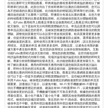
在觀看比賽的同時與其他足球愛好者互動。觀看足球比賽網路直播的進階
技巧以下是一些提升您網路足球觀賞體驗的技巧。這些秘訣將幫助您充分
利用 Fubo App。確保穩定的網絡連接穩定的網絡連接對於流暢的串流至
關重要。請遵循以下提示，以避免中斷。Wi-Fi 對手機數據Wi-Fi通常提
供比手機數據更穩定的連接。建議在有Wi-Fi時選擇Wi-Fi，以避免數據限
制並確保更好的品質。手機數據可能較不可靠且更昂貴。根據您的情況選
擇最佳選項。最小化干擾為了最小化干擾，關閉其他使用網際網路的應用
程式。確保您的設備訊號強勁。靠近您的 Wi-Fi 路由器。優化您的設置以
確保串流不中斷。使用外部設備通過使用外部設備來增強您的觀賞體驗。
這包括將畫面轉至電視，或連接到揚聲器。將比賽投影到電視您可以從手
機將比賽投影到電視上，以獲得更好的觀賞效果。使用Chromecast或
Apple TV。這讓您可以在較大的屏幕上觀賞比賽，讓您可以像在球場上
一樣體驗足球。連接外部揚聲器將您的手機連接到外部揚聲器以獲得更好
的音質。藍牙揚聲器或音響系統可以改善音質。這將使評論和觀眾的聲音
充滿整個空間，提升您的看足球體驗。替代Fubo應用程式如果Fubo不適
合您，還有其他應用程式可供選擇。以下是一些熱門替代方案：
ESPN+：提供各種運動，包括足球。DAZN：提供直播和按需運動賽事串
流。NBC Sports：提供現場足球比賽和精華。YouTube TV：包括多個運
動頻道。Sling TV：提供可自訂的運動套餐。在智慧手機上觀看足球賽的
最後話在智慧手機上觀看足球賽非常方便和靈活。像Fubo這樣的應用程
式讓您輕鬆地查看直播賽事和隨選內容。本指南將教您如何下載和使用最
佳的應用程式。享受隨時隨地觀看足球賽的靈活性。接受現代串流技術的
便利性。