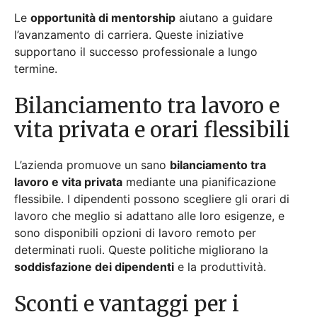
lavoro che meglio si adattano alle loro esigenze, e
sono disponibili opzioni di lavoro remoto per
determinati ruoli. Queste politiche migliorano la
soddisfazione dei dipendenti
e la produttività.
Sconti e vantaggi per i
dipendenti
I
dipendenti
godono di sconti esclusivi su prodotti e
servizi. I vantaggi includono offerte speciali e
promozioni. Gli impiegati possono anche ricevere
bonus e incentivi. Questi benefici aggiungono valore
e migliorano la
soddisfazione lavorativa
.
Come trovare annunci di
lavoro online?