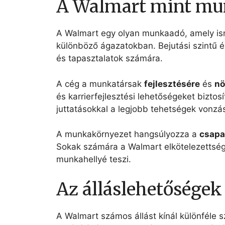
A Walmart mint m
A Walmart egy olyan munkaadó, amely ism
különböző ágazatokban. Bejutási szintű é
és tapasztalatok számára.
A cég a munkatársak
fejlesztésére
és
nö
és karrierfejlesztési lehetőségeket biztos
juttatásokkal a legjobb tehetségek vonzá
A munkakörnyezet hangsúlyozza a
csap
Sokak számára a Walmart elkötelezettség
munkahellyé teszi.
Az álláslehetőségek
A Walmart számos állást kínál különféle s