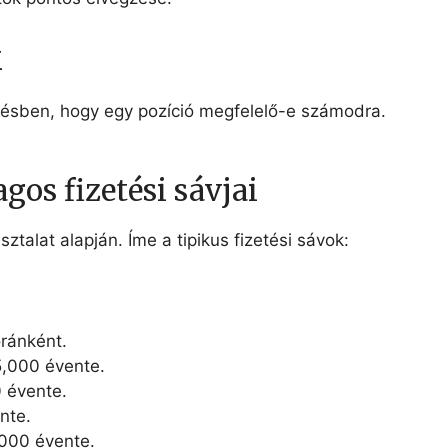
k
ntésben, hogy egy pozíció megfelelő-e számodra.
gos fizetési sávjai
ztalat alapján. Íme a tipikus fizetési sávok:
óránként.
,000 évente.
 évente.
nte.
000 évente.