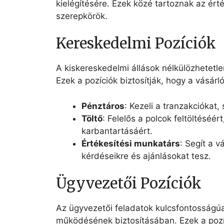
kielégítésére. Ezek közé tartoznak az érté
szerepkörök.
Kereskedelmi Pozíciók
A kiskereskedelmi állások nélkülözhetet
Ezek a pozíciók biztosítják, hogy a vásár
Pénztáros
: Kezeli a tranzakciókat,
Töltő
: Felelős a polcok feltöltéséé
karbantartásáért.
Értékesítési munkatárs
: Segít a v
kérdéseikre és ajánlásokat tesz.
Ügyvezetői Pozíciók
Az ügyvezetői feladatok kulcsfontosságúa
működésének biztosításában. Ezek a pozí