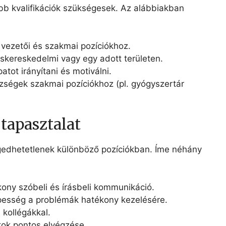
bb kvalifikációk szükségesek. Az alábbiakban
vezetői és szakmai pozíciókhoz.
kiskereskedelmi vagy egy adott területen.
atot irányítani és motiválni.
szségek szakmai pozíciókhoz (pl. gyógyszertár
tapasztalat
gedhetetlenek különböző pozíciókban. Íme néhány
kony szóbeli és írásbeli kommunikáció.
pesség a problémák hatékony kezelésére.
 kollégákkal.
tok pontos elvégzése.