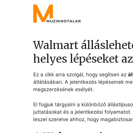
Skip
to
content
Walmart álláslehet
helyes lépéseket a
Ez a cikk arra szolgál, hogy segítsen az
ál
átlátásában. A jelentkezés lépéseinek meg
megszerzésének esélyét.
El fogjuk tárgyalni a különböző állástípus
juttatásokat és a jelentkezési folyamatot
leszel szerelve ahhoz, hogy magabiztosan