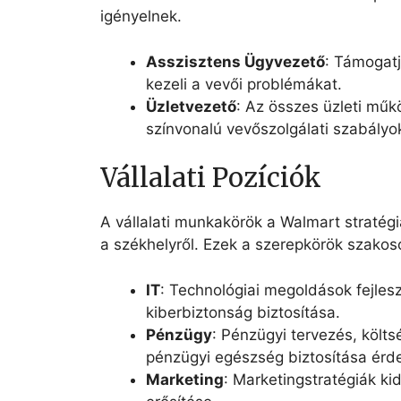
igényelnek.
Asszisztens Ügyvezető
: Támogatj
kezeli a vevői problémákat.
Üzletvezető
: Az összes üzleti műkö
színvonalú vevőszolgálati szabályo
Vállalati Pozíciók
A vállalati munkakörök a Walmart stratég
a székhelyről. Ezek a szerepkörök szakos
IT
: Technológiai megoldások fejle
kiberbiztonság biztosítása.
Pénzügy
: Pénzügyi tervezés, költs
pénzügyi egészség biztosítása érd
Marketing
: Marketingstratégiák k