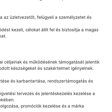
a az üzletvezetőt, felügyeli a személyzetet és
dést kezeli, célokat állít fel és biztosítja a magas
kat.
iai céljainak és működésének támogatását jelentik
odott készségeket és szakértelmet igényelnek.
sztése és karbantartása, rendszertámogatás és
égvetési tervezés és jelentéskezelés kezelése a
ekében.
idolgozása, promóciók kezelése és a márka