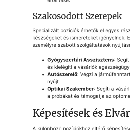
erősítése.
Szakosodott Szerepek
Specializált pozíciók érhetők el egyes rés
készségeket és ismereteket igényelnek. 
személyre szabott szolgáltatások nyújtás
Gyógyszertári Asszisztens
: Segí
és kielégíti a vásárlók egészségügyi
Autószerelő
: Végzi a járműfenntar
nyújt.
Optikai Szakember
: Segíti a vásá
a próbákat és támogatja az optomet
Képesítések és Elvá
A különböző pozíciókhoz eltérő képesítés