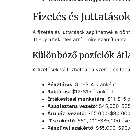
Fizetés és Juttatáso
A fizetés és juttatások segíthetnek a dö
Itt egy áttekintés arról, mire számíthatsz.
Különböző pozíciók átla
A fizetések változhatnak a szerep és tapas
Pénztáros
: $11-$14 óránként.
Raktáros
: $12-$15 óránként.
Értékesítési munkatárs
: $11-$15 
Asszisztens vezető
: $45,000-$65
Áruházi vezető
: $65,000-$90,000
IT szakértő
: $50,000-$85,000 éve
Pénzügyi szakértő
: $55,000-$90,