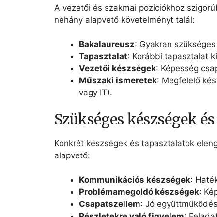
A vezetői és szakmai pozíciókhoz szigorú
néhány alapvető követelményt talál:
Bakalaureusz
: Gyakran szükséges 
Tapasztalat
: Korábbi tapasztalat 
Vezetői készségek
: Képesség csap
Műszaki ismeretek
: Megfelelő ké
vagy IT).
Szükséges készségek és 
Konkrét készségek és tapasztalatok elen
alapvető:
Kommunikációs készségek
: Haté
Problémamegoldó készségek
: Ké
Csapatszellem
: Jó együttműködés
Részletekre való figyelem
: Felada