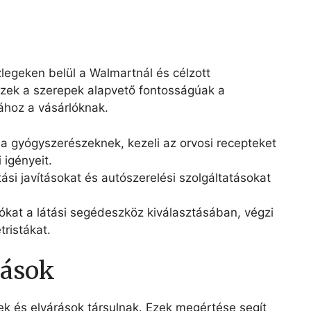
zlegeken belül a Walmartnál és célzott
Ezek a szerepek alapvető fontosságúak a
ához a vásárlóknak.
t a gyógyszerészeknek, kezeli az orvosi recepteket
 igényeit.
tási javításokat és autószerelési szolgáltatásokat
rlókat a látási segédeszköz kiválasztásában, végzi
ristákat.
rások
ek és elvárások társulnak. Ezek megértése segít