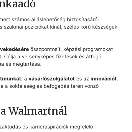
unkaadó
ert számos álláslehetőség biztosításáról
s szakmai pozíciókat kínál, széles körű készségek
vekedésére
összpontosít, képzési programokat
ít. Célja a versenyképes fizetések és átfogó
sa és megtartása.
atmunkát
, a
vásárlószolgálatot
és az
innovációt
.
e a sokféleség és befogadás terén vonzó
 a Walmartnál
zaktudás és karrieraspirációk megfelelő