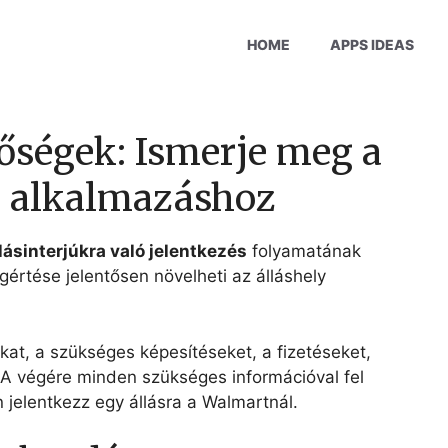
HOME
APPS IDEAS
őségek: Ismerje meg a
z alkalmazáshoz
lásinterjúkra való jelentkezés
folyamatának
értése jelentősen növelheti az álláshely
okat, a szükséges képesítéseket, a fizetéseket,
. A végére minden szükséges információval fel
 jelentkezz egy állásra a Walmartnál.