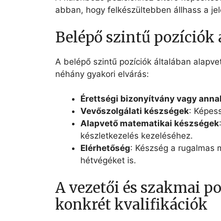
abban, hogy felkészültebben állhass a jel
Belépő szintű pozíciók
A belépő szintű pozíciók általában alapv
néhány gyakori elvárás:
Érettségi bizonyítvány vagy anna
Vevőszolgálati készségek
: Képess
Alapvető matematikai készségek
készletkezelés kezeléséhez.
Elérhetőség
: Készség a rugalmas 
hétvégéket is.
A vezetői és szakmai p
konkrét kvalifikációk