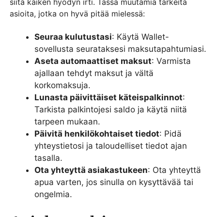
siitä kaiken hyödyn irti. Tässä muutamia tärkeitä
asioita, jotka on hyvä pitää mielessä:
Seuraa kulutustasi
: Käytä Wallet-
sovellusta seurataksesi maksutapahtumiasi.
Aseta automaattiset maksut
: Varmista
ajallaan tehdyt maksut ja vältä
korkomaksuja.
Lunasta päivittäiset käteispalkinnot
:
Tarkista palkintojesi saldo ja käytä niitä
tarpeen mukaan.
Päivitä henkilökohtaiset tiedot
: Pidä
yhteystietosi ja taloudelliset tiedot ajan
tasalla.
Ota yhteyttä asiakastukeen
: Ota yhteyttä
apua varten, jos sinulla on kysyttävää tai
ongelmia.