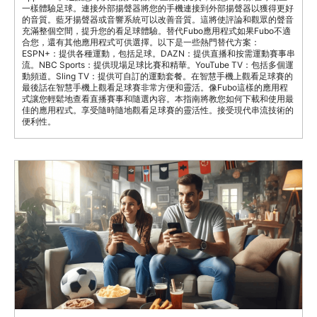
一樣體驗足球。連接外部揚聲器將您的手機連接到外部揚聲器以獲得更好
的音質。藍牙揚聲器或音響系統可以改善音質。這將使評論和觀眾的聲音
充滿整個空間，提升您的看足球體驗。替代Fubo應用程式如果Fubo不適
合您，還有其他應用程式可供選擇。以下是一些熱門替代方案：
ESPN+：提供各種運動，包括足球。DAZN：提供直播和按需運動賽事串
流。NBC Sports：提供現場足球比賽和精華。YouTube TV：包括多個運
動頻道。Sling TV：提供可自訂的運動套餐。在智慧手機上觀看足球賽的
最後話在智慧手機上觀看足球賽非常方便和靈活。像Fubo這樣的應用程
式讓您輕鬆地查看直播賽事和隨選內容。本指南將教您如何下載和使用最
佳的應用程式。享受隨時隨地觀看足球賽的靈活性。接受現代串流技術的
便利性。