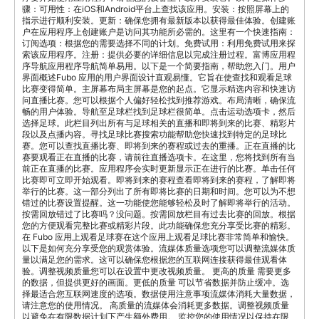
骤：可用性：在iOS和Android平台上查找该应用。安装：按照屏幕上的
指示进行顺利安装。更新：确保您拥有最新版本以获得最佳体验。创建账
户在应用程序上创建账户是访问其功能所必需的。这里有一个快速指南：
订阅选项：根据您的需要选择不同的计划。免费试用：利用免费试用来探
索该应用程序。注册：提供必要的详细信息以完成注册过程。富博应用程
序导航应用程序导航简单易用。以下是一个简要指南，帮助您入门。用户
界面概述Fubo 应用的用户界面设计直观易懂。它旨在使查找和观看足球
比赛变得简单。主屏幕布局主屏幕是您的起点。它显示精选内容和快速访
问直播比赛。您可以根据个人偏好轻松找到推荐游戏。布局清晰，确保流
畅的用户体验。导航至足球栏找到足球栏很简单。点击运动选项卡，然后
选择足球。此栏目列出所有与足球相关的直播和即将到来的比赛、精彩片
段以及点播内容。寻找足球比赛搜索功能帮助您快速找到特定的足球比
赛。您可以查找直播比赛、即将到来的赛程或过去的重播。正在直播的比
赛要观看正在直播的比赛，请前往直播选项卡。在这里，您将找到所有当
前正在直播的比赛。应用程序会实时更新显示正在进行的比赛。单击任何
比赛即可立即开始观看。即将到来的赛程查看即将到来的赛程，了解即将
举行的比赛。这一部分列出了所有即将比赛的日期和时间。您可以为不想
错过的比赛设置提醒。这一功能使您能够轻松及时了解即将举行的活动。
按需回放错过了比赛吗？没问题。按需回放栏目有过去比赛的回放。根据
您的方便观看完整比赛或精彩片段。此功能确保您充分享受比赛的精彩。
在 Fubo 应用上观看足球赛在这个应用上观看足球比赛非常简单和愉快。
以下是如何充分享受您的观赏体验。流媒体质量选项您可以调整流媒体质
量以满足您的需求。这可以确保您根据您的互联网连接获得最佳观看体
验。调整视频质量您可以在设置中更改视频质量。 更高的质量 需要更多
的数据，但提供更好的画面。更低的质量 可以节省数据并防止缓冲。选
择最适合您互联网速度的选项。数据使用注意事项流媒体消耗大量数据，
请注意您的使用情况。 高质量的流媒体会消耗更多数据。调整视频质量
以避免在有限数据计划下产生额外费用。 监控您的使用情况以保持在限