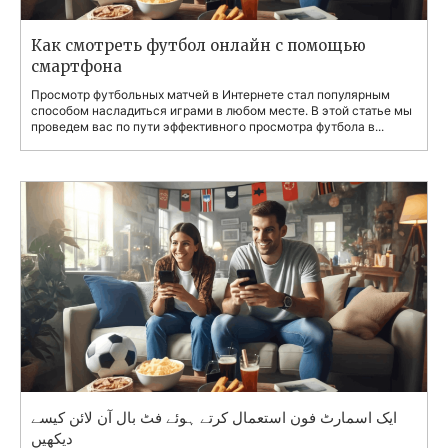
Как смотреть футбол онлайн с помощью
смартфона
Просмотр футбольных матчей в Интернете стал популярным
способом насладиться играми в любом месте. В этой статье мы
проведем вас по пути эффективного просмотра футбола в...
ایک اسمارٹ فون استعمال کرتے ہوئے فٹ بال آن لائن کیسے
دیکھیں