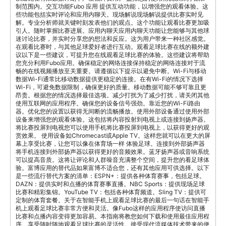
制范围内。交互功能Fubo 应用 提供互动功能，以增强您的观看体验。这
些功能包括实时评论和应用内聊天。现场解说现场解说提供比赛实时见
解。专业分析师就关键时刻发表他们的观点。这个功能让观看比赛更加吸
引人。随时掌握比赛进展。应用内聊天应用内聊天功能让您能够与其他球
迷讨论比赛，并实时分享您的想法和反应。这为用户带来一种社区感觉。
在观看比赛时，与其他足球爱好者进行互动。观看足球比赛在线的额外建
议以下是一些建议，可提升您在线观看足球比赛的体验。这些建议将帮助
您充分利用Fubo应用。确保稳定的网络连接保持稳定的网络连接对于流
畅的在线视频播放至关重要。请遵循以下提示以避免中断。Wi-Fi与移动
数据Wi-Fi通常比移动数据提供更稳定的连接。在有Wi-Fi的情况下选择
Wi-Fi，可避免数据限制，确保更好的质量。移动数据可能不够可靠且更
昂贵。根据您的情况选择最佳选项。减少打扰为了减少打扰，请关闭其他
使用互联网的应用程序。确保您的设备信号强劲。靠近您的Wi-Fi路由
器。优化您的设置以获得无间断的流畅播放。使用外部设备通过使用外部
设备来增强您的观看体验。这包括将内容投射到电视上或连接到扬声器。
将比赛投屏到电视您可以使用手机将比赛投屏到电视上，以获得更好的观
赏效果。 使用设备如Chromecast或Apple TV。这样您就可以在更大的屏
幕上享受比赛，让您可以像在体育场一样 体验足球。连接到外部扬声器
将手机连接到外部扬声器以获得更好的音频效果。蓝牙扬声器或音响系统
可以提高音质。这将让评论和人群噪音充满整个空间，提升您的看足球体
验。富博应用的替代品如果富博不适合您，还有其他应用可供选择。以下
是一些流行替代方案的清单：ESPN+：提供各种体育赛事，包括足球。
DAZN：提供实时和点播的体育赛事直播。NBC Sports：提供现场足球
比赛和精彩集锦。YouTube TV：包括各种体育频道。Sling TV：提供可
定制的体育套餐。关于在智能手机上观看足球比赛的最后一句话在智能手
机上观看足球比赛非常方便和灵活。像Fubo这样的应用程序使访问直播
比赛和点播内容变得更加容易。本指南将教您如何下载和使用最佳应用程
序。享受随时随地观看足球比赛的灵活性。接受现代流媒体技术带来的便