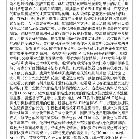
為不想錯過的比賽設置提醒。此功能有助於輕鬆謹記即將舉行的活動。即
播回放您錯過了比賽嗎？沒問題。即播部分有過去比賽的重播。在您方便
的時候觀看完整的比賽或看重點剪輯。此功能確保您能充分體驗精彩動
作。在Fubo 應用程序上觀看足球賽在這個應用程式上觀看足球比賽即輕
鬆又愉快。以下是如何充分利用觀賞體驗的方法。串流品質選項您可以調
整串流品質以滿足您的需求。這確保您根據您的網路連線獲得最佳的觀賞
體驗。調整視頻質量您可以在設置中更改視頻質量。較高質量需要更多數
據，但提供更好的畫面。較低質量可節省數據並防止緩衝。選擇最適合您
的網絡速度的選項。資料使用注意事項串流使用大量資料，請注意您的使
用情況。 高質量的串流 會消耗更多資料。調整品質，以避免在有限的數
據方案中產生額外費用。 監控您的使用情況 以保持在限制範圍內。互動
功能Fubo應用程式提供互動功能，增強您的觀賞體驗。這些功能包括即
時評論和應用程式內聊天功能。現場評論現場評論提供比賽期間的即時見
解。專家分析師對關鍵時刻發表意見。此功能使觀看比賽更有吸引力。隨
時了解比賽進展。應用內即時聊天應用內聊天讓您能與其他球迷討論比
賽，即時分享您的想法和反應。透過這個功能，讓整個社區彷彿共同體。
在觀看比賽的同時與其他足球愛好者互動。觀看足球比賽網路直播的進階
技巧以下是一些提升您網路足球觀賞體驗的技巧。這些秘訣將幫助您充分
利用 Fubo App。確保穩定的網絡連接穩定的網絡連接對於流暢的串流至
關重要。請遵循以下提示，以避免中斷。Wi-Fi 對手機數據Wi-Fi通常提
供比手機數據更穩定的連接。建議在有Wi-Fi時選擇Wi-Fi，以避免數據限
制並確保更好的品質。手機數據可能較不可靠且更昂貴。根據您的情況選
擇最佳選項。最小化干擾為了最小化干擾，關閉其他使用網際網路的應用
程式。確保您的設備訊號強勁。靠近您的 Wi-Fi 路由器。優化您的設置以
確保串流不中斷。使用外部設備通過使用外部設備來增強您的觀賞體驗。
這包括將畫面轉至電視，或連接到揚聲器。將比賽投影到電視您可以從手
機將比賽投影到電視上，以獲得更好的觀賞效果。使用Chromecast或
Apple TV。這讓您可以在較大的屏幕上觀賞比賽，讓您可以像在球場上