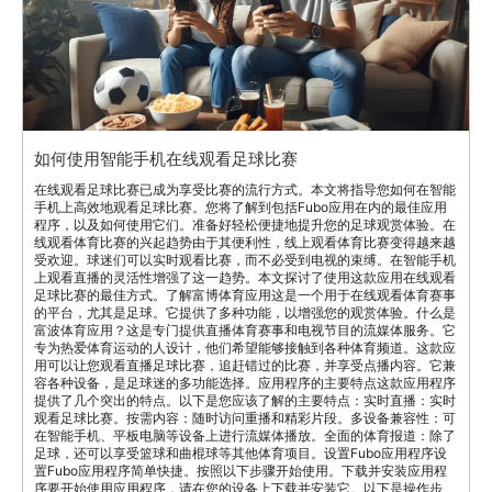
如何使用智能手机在线观看足球比赛
在线观看足球比赛已成为享受比赛的流行方式。本文将指导您如何在智能
手机上高效地观看足球比赛。您将了解到包括Fubo应用在内的最佳应用
程序，以及如何使用它们。准备好轻松便捷地提升您的足球观赏体验。在
线观看体育比赛的兴起趋势由于其便利性，线上观看体育比赛变得越来越
受欢迎。球迷们可以实时观看比赛，而不必受到电视的束缚。在智能手机
上观看直播的灵活性增强了这一趋势。本文探讨了使用这款应用在线观看
足球比赛的最佳方式。了解富博体育应用这是一个用于在线观看体育赛事
的平台，尤其是足球。它提供了多种功能，以增强您的观赏体验。什么是
富波体育应用？这是专门提供直播体育赛事和电视节目的流媒体服务。它
专为热爱体育运动的人设计，他们希望能够接触到各种体育频道。这款应
用可以让您观看直播足球比赛，追赶错过的比赛，并享受点播内容。它兼
容各种设备，是足球迷的多功能选择。应用程序的主要特点这款应用程序
提供了几个突出的特点。以下是您应该了解的主要特点：实时直播：实时
观看足球比赛。按需内容：随时访问重播和精彩片段。多设备兼容性：可
在智能手机、平板电脑等设备上进行流媒体播放。全面的体育报道：除了
足球，还可以享受篮球和曲棍球等其他体育项目。设置Fubo应用程序设
置Fubo应用程序简单快捷。按照以下步骤开始使用。下载并安装应用程
序要开始使用应用程序，请在您的设备上下载并安装它。以下是操作步