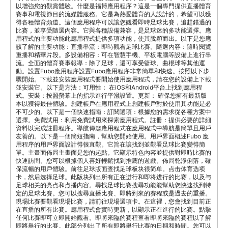
以增強您的觀賞體驗。什麼是福博應用程序？這是一個專門提供直播體育
賽事和電視節目的流媒體服務。它是為熱愛體育的人設計的，希望可以獲
得各種體育頻道。這個應用程序可以讓您觀看即時足球比賽，追趕錯過的
比賽，並享受隨選內容。它與各種設備兼容，是足球迷的多功能選擇。應
用程式的主要功能此應用程式提供多項功能，使其脫穎而出。以下是您應
該了解的主要功能：直播串流：即時觀看足球比賽。隨選內容：隨時閱覽
重播和精華片段。多設備相容：可在智慧手機、平板電腦等設備上進行串
流。全面的體育賽事報導：除了足球，還可享受籃球、曲棍球等其他運
動。設置Fubo應用程序設置Fubo應用程序非常簡單和快速。按照以下步
驟開始。下載並安裝應用程式要開始使用應用程式，請在您的設備上下載
並安裝它。以下是方法：可用性： 在iOS和Android平台上找到應用程
式。安裝：按照螢幕上的指示進行平滑設置。更新： 確保您擁有最新版
本以獲得最佳體驗。創建帳戶在應用程式上創建帳戶對於使用其功能是必
不可少的。以下是一個快速指南：訂閱選項：根據您的需求從各種方案中
選擇。免費試用：利用免費試用來探索應用程式。註冊：提供必要的詳細
資料以完成註冊程序。導航傳趣應用程式在應用程式中導航是簡單且用戶
友善的。以下是一個簡短指南，幫助您開始使用。用戶界面概述Fubo 應
用程序的用戶界面設計得很直觀。它旨在讓找到並觀看足球比賽變得簡
單。主畫面佈局主畫面是您的起點。它顯示特色內容並提供對即時比賽的
快速訪問。您可以根據個人喜好輕鬆找到推薦的遊戲。佈局乾淨俐落，確
保流暢的用戶體驗。前往足球版面查找足球板块很简单。点击体育选项
卡，然后选择足球。此版块列出所有正在进行和即将进行的比赛，以及与
足球相关的亮点和点播内容。尋找足球比賽搜尋功能能幫助您快速找到特
定的足球比賽。您可以搜尋直播比賽、即將到來的賽程或是過去的重播。
現場比賽要觀看現場比賽，請前往現場選項卡。在這裡，您會找到目前正
在直播的所有比賽。應用程式會實時更新，以顯示正在進行的比賽。點擊
任何比賽即可立即開始觀看。即將來臨的賽程查看即將來臨的賽程以了解
即將舉行的比賽。此部分列出了所有即將舉行比賽的日期和時間。您可以