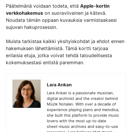
Päätelmänä voidaan todeta, että
Apple-kortin
verkkohakemus
on suoraviivainen ja kätevä.
Noudata tämän oppaan kuvauksia varmistaaksesi
sujuvan hakuprosessin.
Muista tarkistaa kaikki yksityiskohdat ja ehdot ennen
hakemuksen lähettämistä. Tämä kortti tarjoaa
erilaisia etuja, jotka voivat tehdä taloudellisesta
kokemuksestasi entistä paremman.
Lara Arıkan
Lara Arıkan is a passionate musician,
digital archivist and the creator behind
Müzik Notaları. With over a decade of
experience playing piano and melodica,
she built this platform to provide music
lovers with the most up-to-date
sheet-music archives and easy-to-use
resources. Lara believes that music