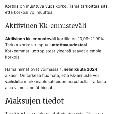
Kortilla on muuttuva vuosikorko. Tämä tarkoittaa sitä,
että korkosi voi muuttua.
Aktiivinen Kk-ennusteväli
Aktiivinen kk-ennusteväli
kortille on 10,99–21,99%.
Tarkka korkosi riippuu
luotettavuudestasi
.
Korkeammat luottopisteet yleensä saavat alempia
korkoja.
Nämä hinnat ovat voimassa
1. helmikuuta 2024
alkaen. On tärkeää huomata, että Kk-ennuste voi
vaihdella
markkinaolosuhteiden perusteella. Tarkista
aina viimeisimmät hinnat.
Maksujen tiedot
Tässä kortissa ei ole piilotettuja maksuja. Tässä on