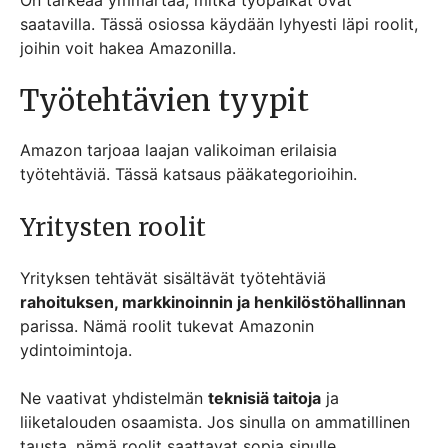
On tärkeää ymmärtää, mitkä työpaikat ovat
saatavilla. Tässä osiossa käydään lyhyesti läpi roolit,
joihin voit hakea Amazonilla.
Työtehtävien tyypit
Amazon tarjoaa laajan valikoiman erilaisia
työtehtäviä. Tässä katsaus pääkategorioihin.
Yritysten roolit
Yrityksen tehtävät sisältävät työtehtäviä
rahoituksen, markkinoinnin ja henkilöstöhallinnan
parissa. Nämä roolit tukevat Amazonin
ydintoimintoja.
Ne vaativat yhdistelmän
teknisiä taitoja
ja
liiketalouden osaamista. Jos sinulla on ammatillinen
tausta, nämä roolit saattavat sopia sinulle.