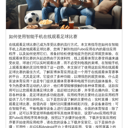
如何使用智能手机在线观看足球比赛
在线观看足球比赛已成为享受比赛的流行方式。本文将指导您如何在智能
手机上高效地观看足球比赛。您将了解到包括Fubo应用在内的最佳应用
程序，以及如何使用它们。准备好轻松便捷地提升您的足球观赏体验。在
线观看体育比赛的兴起趋势由于其便利性，线上观看体育比赛变得越来越
受欢迎。球迷们可以实时观看比赛，而不必受到电视的束缚。在智能手机
上观看直播的灵活性增强了这一趋势。本文探讨了使用这款应用在线观看
足球比赛的最佳方式。了解富博体育应用这是一个用于在线观看体育赛事
的平台，尤其是足球。它提供了多种功能，以增强您的观赏体验。什么是
富波体育应用？这是专门提供直播体育赛事和电视节目的流媒体服务。它
专为热爱体育运动的人设计，他们希望能够接触到各种体育频道。这款应
用可以让您观看直播足球比赛，追赶错过的比赛，并享受点播内容。它兼
容各种设备，是足球迷的多功能选择。应用程序的主要特点这款应用程序
提供了几个突出的特点。以下是您应该了解的主要特点：实时直播：实时
观看足球比赛。按需内容：随时访问重播和精彩片段。多设备兼容性：可
在智能手机、平板电脑等设备上进行流媒体播放。全面的体育报道：除了
足球，还可以享受篮球和曲棍球等其他体育项目。设置Fubo应用程序设
置Fubo应用程序简单快捷。按照以下步骤开始使用。下载并安装应用程
序要开始使用应用程序，请在您的设备上下载并安装它。以下是操作步
骤：可用性：在iOS和Android平台上查找该应用。安装：按照屏幕上的