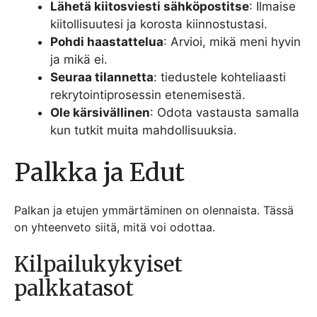
Lähetä kiitosviesti sähköpostitse
: Ilmaise
kiitollisuutesi ja korosta kiinnostustasi.
Pohdi haastattelua
: Arvioi, mikä meni hyvin
ja mikä ei.
Seuraa tilannetta
: tiedustele kohteliaasti
rekrytointiprosessin etenemisestä.
Ole kärsivällinen
: Odota vastausta samalla
kun tutkit muita mahdollisuuksia.
Palkka ja Edut
Palkan ja etujen ymmärtäminen on olennaista. Tässä
on yhteenveto siitä, mitä voi odottaa.
Kilpailukykyiset
palkkatasot