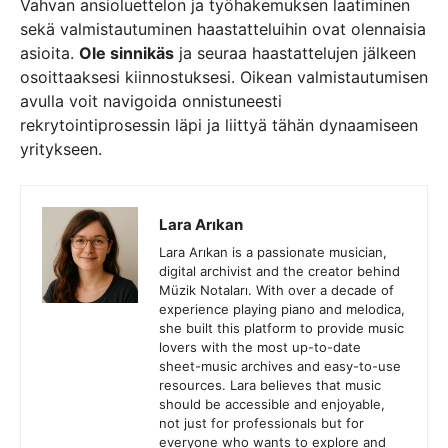
Vahvan ansioluettelon ja työhakemuksen laatiminen
sekä valmistautuminen haastatteluihin ovat olennaisia
asioita.
Ole sinnikäs
ja seuraa haastattelujen jälkeen
osoittaaksesi kiinnostuksesi. Oikean valmistautumisen
avulla voit navigoida onnistuneesti
rekrytointiprosessin läpi ja liittyä tähän dynaamiseen
yritykseen.
Lara Arıkan
Lara Arıkan is a passionate musician,
digital archivist and the creator behind
Müzik Notaları. With over a decade of
experience playing piano and melodica,
she built this platform to provide music
lovers with the most up-to-date
sheet-music archives and easy-to-use
resources. Lara believes that music
should be accessible and enjoyable,
not just for professionals but for
everyone who wants to explore and