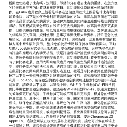
播回放您錯過了比賽嗎？沒問題。即播部分有過去比賽的重播。在您方便
的時候觀看完整的比賽或看重點剪輯。此功能確保您能充分體驗精彩動
作。在Fubo 應用程序上觀看足球賽在這個應用程式上觀看足球比賽即輕
鬆又愉快。以下是如何充分利用觀賞體驗的方法。串流品質選項您可以調
整串流品質以滿足您的需求。這確保您根據您的網路連線獲得最佳的觀賞
體驗。調整視頻質量您可以在設置中更改視頻質量。較高質量需要更多數
據，但提供更好的畫面。較低質量可節省數據並防止緩衝。選擇最適合您
的網絡速度的選項。資料使用注意事項串流使用大量資料，請注意您的使
用情況。 高質量的串流 會消耗更多資料。調整品質，以避免在有限的數
據方案中產生額外費用。 監控您的使用情況 以保持在限制範圍內。互動
功能Fubo應用程式提供互動功能，增強您的觀賞體驗。這些功能包括即
時評論和應用程式內聊天功能。現場評論現場評論提供比賽期間的即時見
解。專家分析師對關鍵時刻發表意見。此功能使觀看比賽更有吸引力。隨
時了解比賽進展。應用內即時聊天應用內聊天讓您能與其他球迷討論比
賽，即時分享您的想法和反應。透過這個功能，讓整個社區彷彿共同體。
在觀看比賽的同時與其他足球愛好者互動。觀看足球比賽網路直播的進階
技巧以下是一些提升您網路足球觀賞體驗的技巧。這些秘訣將幫助您充分
利用 Fubo App。確保穩定的網絡連接穩定的網絡連接對於流暢的串流至
關重要。請遵循以下提示，以避免中斷。Wi-Fi 對手機數據Wi-Fi通常提
供比手機數據更穩定的連接。建議在有Wi-Fi時選擇Wi-Fi，以避免數據限
制並確保更好的品質。手機數據可能較不可靠且更昂貴。根據您的情況選
擇最佳選項。最小化干擾為了最小化干擾，關閉其他使用網際網路的應用
程式。確保您的設備訊號強勁。靠近您的 Wi-Fi 路由器。優化您的設置以
確保串流不中斷。使用外部設備通過使用外部設備來增強您的觀賞體驗。
這包括將畫面轉至電視，或連接到揚聲器。將比賽投影到電視您可以從手
機將比賽投影到電視上，以獲得更好的觀賞效果。使用Chromecast或
Apple TV。這讓您可以在較大的屏幕上觀賞比賽，讓您可以像在球場上
一樣體驗足球。連接外部揚聲器將您的手機連接到外部揚聲器以獲得更好