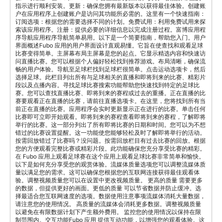
指示进行顺利安装。更新：确保您拥有最新版本以获得最佳体验。创建账
户在应用程序上创建账户是访问其功能所必需的。这里有一个快速指南：
订阅选项：根据您的需要选择不同的计划。免费试用：利用免费试用来探
索该应用程序。注册：提供必要的详细信息以完成注册过程。富博应用程
序导航应用程序导航简单易用。以下是一个简要指南，帮助您入门。用户
界面概述Fubo 应用的用户界面设计直观易懂。它旨在使查找和观看足球
比赛变得简单。主屏幕布局主屏幕是您的起点。它显示精选内容和快速访
问直播比赛。您可以根据个人偏好轻松找到推荐游戏。布局清晰，确保流
畅的用户体验。导航至足球栏找到足球栏很简单。点击运动选项卡，然后
选择足球。此栏目列出所有与足球相关的直播和即将到来的比赛、精彩片
段以及点播内容。寻找足球比赛搜索功能帮助您快速找到特定的足球比
赛。您可以查找直播比赛、即将到来的赛程或过去的重播。正在直播的比
赛要观看正在直播的比赛，请前往直播选项卡。在这里，您将找到所有当
前正在直播的比赛。应用程序会实时更新显示正在进行的比赛。单击任何
比赛即可立即开始观看。即将到来的赛程查看即将到来的赛程，了解即将
举行的比赛。这一部分列出了所有即将比赛的日期和时间。您可以为不想
错过的比赛设置提醒。这一功能使您能够轻松及时了解即将举行的活动。
按需回放错过了比赛吗？没问题。按需回放栏目有过去比赛的回放。根据
您的方便观看完整比赛或精彩片段。此功能确保您充分享受比赛的精彩。
在 Fubo 应用上观看足球赛在这个应用上观看足球比赛非常简单和愉快。
以下是如何充分享受您的观赏体验。流媒体质量选项您可以调整流媒体质
量以满足您的需求。这可以确保您根据您的互联网连接获得最佳观看体
验。调整视频质量您可以在设置中更改视频质量。 更高的质量 需要更多
的数据，但提供更好的画面。更低的质量 可以节省数据并防止缓冲。选
择最适合您互联网速度的选项。数据使用注意事项流媒体消耗大量数据，
请注意您的使用情况。 高质量的流媒体会消耗更多数据。调整视频质量
以避免在有限数据计划下产生额外费用。 监控您的使用情况以保持在限
制范围内。交互功能Fubo 应用 提供互动功能，以增强您的观看体验。这