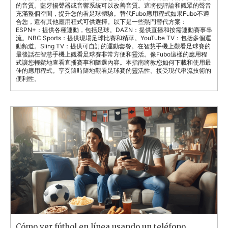
的音質。藍牙揚聲器或音響系統可以改善音質。這將使評論和觀眾的聲音
充滿整個空間，提升您的看足球體驗。替代Fubo應用程式如果Fubo不適
合您，還有其他應用程式可供選擇。以下是一些熱門替代方案：
ESPN+：提供各種運動，包括足球。DAZN：提供直播和按需運動賽事串
流。NBC Sports：提供現場足球比賽和精華。YouTube TV：包括多個運
動頻道。Sling TV：提供可自訂的運動套餐。在智慧手機上觀看足球賽的
最後話在智慧手機上觀看足球賽非常方便和靈活。像Fubo這樣的應用程
式讓您輕鬆地查看直播賽事和隨選內容。本指南將教您如何下載和使用最
佳的應用程式。享受隨時隨地觀看足球賽的靈活性。接受現代串流技術的
便利性。
Cómo ver fútbol en línea usando un teléfono