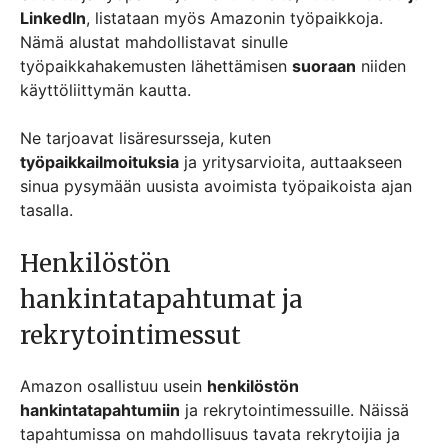
LinkedIn
, listataan myös Amazonin työpaikkoja.
Nämä alustat mahdollistavat sinulle
työpaikkahakemusten lähettämisen
suoraan
niiden
käyttöliittymän kautta.
Ne tarjoavat lisäresursseja, kuten
työpaikkailmoituksia
ja yritysarvioita, auttaakseen
sinua pysymään uusista avoimista työpaikoista ajan
tasalla.
Henkilöstön
hankintatapahtumat ja
rekrytointimessut
Amazon osallistuu usein
henkilöstön
hankintatapahtumiin
ja rekrytointimessuille. Näissä
tapahtumissa on mahdollisuus tavata rekrytoijia ja