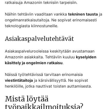
ratkaisuja Amazonin teknisiin tarpeisiin.
Näihin tehtäviin vaaditaan vankka
tekninen tausta
ja
ongelmanratkaisutaitoja. Ne sopivat erinomaisesti
teknologiasta kiinnostuneille.
Asiakaspalvelutehtävät
Asiakaspalvelurooleissa keskitytään avustamaan
Amazonin asiakkaita. Tehtäviin kuuluu
kyselyiden
käsittely ja ongelmien ratkaisu
.
Näissä työtehtävissä tarvitaan erinomaisia
viestintätaitoja
ja kärsivällisyyttä. Ne sopivat
henkilöille, jotka nauttivat toisten auttamisesta.
Mistä löytää
työpaikkailmoituksia?