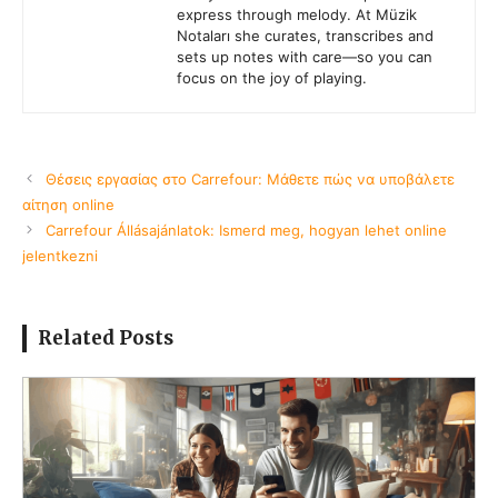
express through melody. At Müzik
Notaları she curates, transcribes and
sets up notes with care—so you can
focus on the joy of playing.
Θέσεις εργασίας στο Carrefour: Μάθετε πώς να υποβάλετε
αίτηση online
Carrefour Állásajánlatok: Ismerd meg, hogyan lehet online
jelentkezni
Related Posts