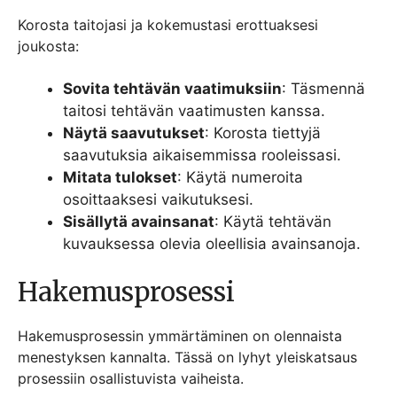
Korosta taitojasi ja kokemustasi erottuaksesi
joukosta:
Sovita tehtävän vaatimuksiin
: Täsmennä
taitosi tehtävän vaatimusten kanssa.
Näytä saavutukset
: Korosta tiettyjä
saavutuksia aikaisemmissa rooleissasi.
Mitata tulokset
: Käytä numeroita
osoittaaksesi vaikutuksesi.
Sisällytä avainsanat
: Käytä tehtävän
kuvauksessa olevia oleellisia avainsanoja.
Hakemusprosessi
Hakemusprosessin ymmärtäminen on olennaista
menestyksen kannalta. Tässä on lyhyt yleiskatsaus
prosessiin osallistuvista vaiheista.