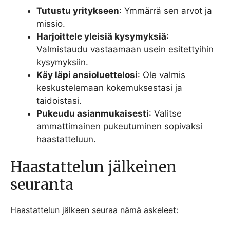
Tutustu yritykseen
: Ymmärrä sen arvot ja
missio.
Harjoittele yleisiä kysymyksiä
:
Valmistaudu vastaamaan usein esitettyihin
kysymyksiin.
Käy läpi ansioluettelosi
: Ole valmis
keskustelemaan kokemuksestasi ja
taidoistasi.
Pukeudu asianmukaisesti
: Valitse
ammattimainen pukeutuminen sopivaksi
haastatteluun.
Haastattelun jälkeinen
seuranta
Haastattelun jälkeen seuraa nämä askeleet: