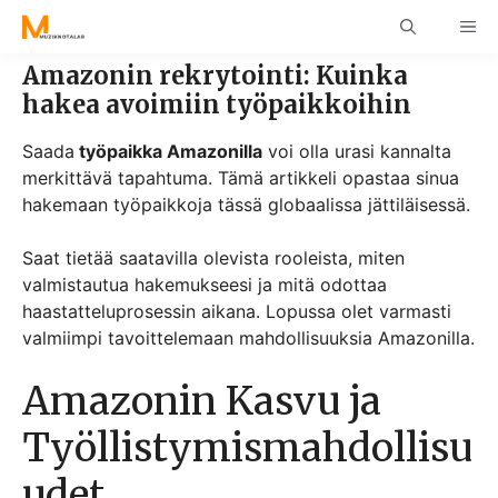
Skip
ME
to
content
Amazonin rekrytointi: Kuinka
hakea avoimiin työpaikkoihin
Saada
työpaikka Amazonilla
voi olla urasi kannalta
merkittävä tapahtuma. Tämä artikkeli opastaa sinua
hakemaan työpaikkoja tässä globaalissa jättiläisessä.
Saat tietää saatavilla olevista rooleista, miten
valmistautua hakemukseesi ja mitä odottaa
haastatteluprosessin aikana. Lopussa olet varmasti
valmiimpi tavoittelemaan mahdollisuuksia Amazonilla.
Amazonin Kasvu ja
Työllistymismahdollisu
udet