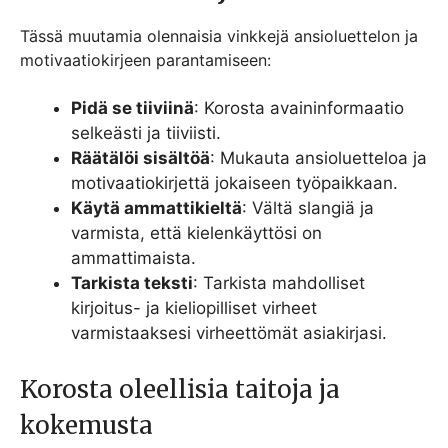
Tässä muutamia olennaisia vinkkejä ansioluettelon ja
motivaatiokirjeen parantamiseen:
Pidä se tiiviinä
: Korosta avaininformaatio
selkeästi ja tiiviisti.
Räätälöi sisältöä
: Mukauta ansioluetteloa ja
motivaatiokirjettä jokaiseen työpaikkaan.
Käytä ammattikieltä
: Vältä slangiä ja
varmista, että kielenkäyttösi on
ammattimaista.
Tarkista teksti
: Tarkista mahdolliset
kirjoitus- ja kieliopilliset virheet
varmistaaksesi virheettömät asiakirjasi.
Korosta oleellisia taitoja ja
kokemusta