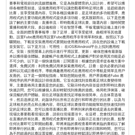
賽事和電視節目的流媒體服務。它是為熱愛體育的人設計的，希望可以獲
得各種體育頻道。這個應用程序可以讓您觀看即時足球比賽，追趕錯過的
比賽，並享受隨選內容。它與各種設備兼容，是足球迷的多功能選擇。應
用程式的主要功能此應用程式提供多項功能，使其脫穎而出。以下是您應
該了解的主要功能：直播串流：即時觀看足球比賽。隨選內容：隨時閱覽
重播和精華片段。多設備相容：可在智慧手機、平板電腦等設備上進行串
流。全面的體育賽事報導：除了足球，還可享受籃球、曲棍球等其他運
動。設置Fubo應用程序設置Fubo應用程序非常簡單和快速。按照以下步
驟開始。下載並安裝應用程式要開始使用應用程式，請在您的設備上下載
並安裝它。以下是方法：可用性： 在iOS和Android平台上找到應用程
式。安裝：按照螢幕上的指示進行平滑設置。更新： 確保您擁有最新版
本以獲得最佳體驗。創建帳戶在應用程式上創建帳戶對於使用其功能是必
不可少的。以下是一個快速指南：訂閱選項：根據您的需求從各種方案中
選擇。免費試用：利用免費試用來探索應用程式。註冊：提供必要的詳細
資料以完成註冊程序。導航傳趣應用程式在應用程式中導航是簡單且用戶
友善的。以下是一個簡短指南，幫助您開始使用。用戶界面概述Fubo 應
用程序的用戶界面設計得很直觀。它旨在讓找到並觀看足球比賽變得簡
單。主畫面佈局主畫面是您的起點。它顯示特色內容並提供對即時比賽的
快速訪問。您可以根據個人喜好輕鬆找到推薦的遊戲。佈局乾淨俐落，確
保流暢的用戶體驗。前往足球版面查找足球板块很简单。点击体育选项
卡，然后选择足球。此版块列出所有正在进行和即将进行的比赛，以及与
足球相关的亮点和点播内容。尋找足球比賽搜尋功能能幫助您快速找到特
定的足球比賽。您可以搜尋直播比賽、即將到來的賽程或是過去的重播。
現場比賽要觀看現場比賽，請前往現場選項卡。在這裡，您會找到目前正
在直播的所有比賽。應用程式會實時更新，以顯示正在進行的比賽。點擊
任何比賽即可立即開始觀看。即將來臨的賽程查看即將來臨的賽程以了解
即將舉行的比賽。此部分列出了所有即將舉行比賽的日期和時間。您可以
為不想錯過的比賽設置提醒。此功能有助於輕鬆謹記即將舉行的活動。即