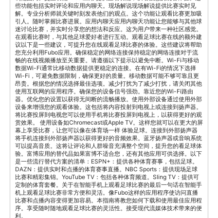
些功能包括实时评论和应用内聊天。现场解说现场解说提供比赛实时见
解。专业分析师就关键时刻发表他们的观点。这个功能让观看比赛更加吸
引人。随时掌握比赛进展。应用内聊天应用内聊天功能让您能够与其他球
迷讨论比赛，并实时分享您的想法和反应。这为用户带来一种社区感觉。
在观看比赛时，与其他足球爱好者进行互动。观看足球比赛在线的额外建
议以下是一些建议，可提升您在线观看足球比赛的体验。这些建议将帮助
您充分利用Fubo应用。确保稳定的网络连接保持稳定的网络连接对于流
畅的在线视频播放至关重要。请遵循以下提示以避免中断。Wi-Fi与移动
数据Wi-Fi通常比移动数据提供更稳定的连接。在有Wi-Fi的情况下选择
Wi-Fi，可避免数据限制，确保更好的质量。移动数据可能不够可靠且更
昂贵。根据您的情况选择最佳选项。减少打扰为了减少打扰，请关闭其他
使用互联网的应用程序。确保您的设备信号强劲。靠近您的Wi-Fi路由
器。优化您的设置以获得无间断的流畅播放。使用外部设备通过使用外部
设备来增强您的观看体验。这包括将内容投射到电视上或连接到扬声器。
将比赛投屏到电视您可以使用手机将比赛投屏到电视上，以获得更好的观
赏效果。 使用设备如Chromecast或Apple TV。这样您就可以在更大的屏
幕上享受比赛，让您可以像在体育场一样 体验足球。连接到外部扬声器
将手机连接到外部扬声器以获得更好的音频效果。蓝牙扬声器或音响系统
可以提高音质。这将让评论和人群噪音充满整个空间，提升您的看足球体
验。富博应用的替代品如果富博不适合您，还有其他应用可供选择。以下
是一些流行替代方案的清单：ESPN+：提供各种体育赛事，包括足球。
DAZN：提供实时和点播的体育赛事直播。NBC Sports：提供现场足球
比赛和精彩集锦。YouTube TV：包括各种体育频道。Sling TV：提供可
定制的体育套餐。关于在智能手机上观看足球比赛的最后一句话在智能手
机上观看足球比赛非常方便和灵活。像Fubo这样的应用程序使访问直播
比赛和点播内容变得更加容易。本指南将教您如何下载和使用最佳应用程
序。享受随时随地观看足球比赛的灵活性。接受现代流媒体技术带来的便
利。