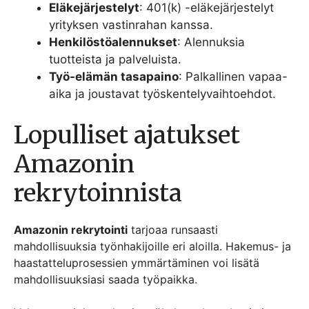
Eläkejärjestelyt
: 401(k) -eläkejärjestelyt
yrityksen vastinrahan kanssa.
Henkilöstöalennukset
: Alennuksia
tuotteista ja palveluista.
Työ-elämän tasapaino
: Palkallinen vapaa-
aika ja joustavat työskentelyvaihtoehdot.
Lopulliset ajatukset
Amazonin
rekrytoinnista
Amazonin rekrytointi
tarjoaa runsaasti
mahdollisuuksia työnhakijoille eri aloilla. Hakemus- ja
haastatteluprosessien ymmärtäminen voi lisätä
mahdollisuuksiasi saada työpaikka.