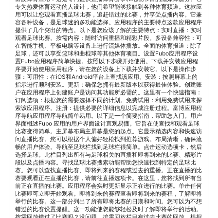
专为热爱体育运动的人设计，他们希望能够接触到各种体育频道。这款应
用可以让您观看直播足球比赛，追赶错过的比赛，并享受点播内容。它兼
容各种设备，是足球迷的多功能选择。应用程序的主要特点这款应用程序
提供了几个突出的特点。以下是您应该了解的主要特点：实时直播：实时
观看足球比赛。按需内容：随时访问重播和精彩片段。多设备兼容性：可
在智能手机、平板电脑等设备上进行流媒体播放。全面的体育报道：除了
足球，还可以享受篮球和曲棍球等其他体育项目。设置Fubo应用程序设
置Fubo应用程序简单快捷。按照以下步骤开始使用。下载并安装应用程
序要开始使用应用程序，请在您的设备上下载并安装它。以下是操作步
骤：可用性：在iOS和Android平台上查找该应用。安装：按照屏幕上的
指示进行顺利安装。更新：确保您拥有最新版本以获得最佳体验。创建账
户在应用程序上创建账户是访问其功能所必需的。这里有一个快速指南：
订阅选项：根据您的需要选择不同的计划。免费试用：利用免费试用来探
索该应用程序。注册：提供必要的详细信息以完成注册过程。富博应用程
序导航应用程序导航简单易用。以下是一个简要指南，帮助您入门。用户
界面概述Fubo 应用的用户界面设计直观易懂。它旨在使查找和观看足球
比赛变得简单。主屏幕布局主屏幕是您的起点。它显示精选内容和快速访
问直播比赛。您可以根据个人偏好轻松找到推荐游戏。布局清晰，确保流
畅的用户体验。导航至足球栏找到足球栏很简单。点击运动选项卡，然后
选择足球。此栏目列出所有与足球相关的直播和即将到来的比赛、精彩片
段以及点播内容。寻找足球比赛搜索功能帮助您快速找到特定的足球比
赛。您可以查找直播比赛、即将到来的赛程或过去的重播。正在直播的比
赛要观看正在直播的比赛，请前往直播选项卡。在这里，您将找到所有当
前正在直播的比赛。应用程序会实时更新显示正在进行的比赛。单击任何
比赛即可立即开始观看。即将到来的赛程查看即将到来的赛程，了解即将
举行的比赛。这一部分列出了所有即将比赛的日期和时间。您可以为不想
错过的比赛设置提醒。这一功能使您能够轻松及时了解即将举行的活动。
按需回放错过了比赛吗？没问题。按需回放栏目有过去比赛的回放。根据