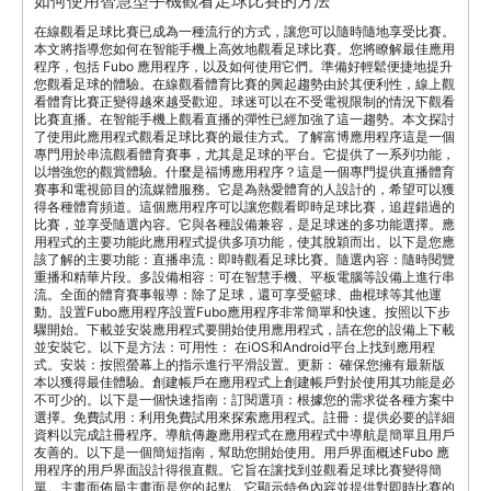
如何使用智慧型手機觀看足球比賽的方法
在線觀看足球比賽已成為一種流行的方式，讓您可以隨時隨地享受比賽。
本文將指導您如何在智能手機上高效地觀看足球比賽。您將瞭解最佳應用
程序，包括 Fubo 應用程序，以及如何使用它們。準備好輕鬆便捷地提升
您觀看足球的體驗。在線觀看體育比賽的興起趨勢由於其便利性，線上觀
看體育比賽正變得越來越受歡迎。球迷可以在不受電視限制的情況下觀看
比賽直播。在智能手機上觀看直播的彈性已經加強了這一趨勢。本文探討
了使用此應用程式觀看足球比賽的最佳方式。了解富博應用程序這是一個
專門用於串流觀看體育賽事，尤其是足球的平台。它提供了一系列功能，
以增強您的觀賞體驗。什麼是福博應用程序？這是一個專門提供直播體育
賽事和電視節目的流媒體服務。它是為熱愛體育的人設計的，希望可以獲
得各種體育頻道。這個應用程序可以讓您觀看即時足球比賽，追趕錯過的
比賽，並享受隨選內容。它與各種設備兼容，是足球迷的多功能選擇。應
用程式的主要功能此應用程式提供多項功能，使其脫穎而出。以下是您應
該了解的主要功能：直播串流：即時觀看足球比賽。隨選內容：隨時閱覽
重播和精華片段。多設備相容：可在智慧手機、平板電腦等設備上進行串
流。全面的體育賽事報導：除了足球，還可享受籃球、曲棍球等其他運
動。設置Fubo應用程序設置Fubo應用程序非常簡單和快速。按照以下步
驟開始。下載並安裝應用程式要開始使用應用程式，請在您的設備上下載
並安裝它。以下是方法：可用性： 在iOS和Android平台上找到應用程
式。安裝：按照螢幕上的指示進行平滑設置。更新： 確保您擁有最新版
本以獲得最佳體驗。創建帳戶在應用程式上創建帳戶對於使用其功能是必
不可少的。以下是一個快速指南：訂閱選項：根據您的需求從各種方案中
選擇。免費試用：利用免費試用來探索應用程式。註冊：提供必要的詳細
資料以完成註冊程序。導航傳趣應用程式在應用程式中導航是簡單且用戶
友善的。以下是一個簡短指南，幫助您開始使用。用戶界面概述Fubo 應
用程序的用戶界面設計得很直觀。它旨在讓找到並觀看足球比賽變得簡
單。主畫面佈局主畫面是您的起點。它顯示特色內容並提供對即時比賽的