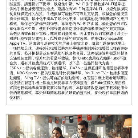
關重要。請遵循以下提示，以避免中斷。Wi-Fi 對手機數據Wi-Fi通常提
供比手機數據更穩定的連接。建議在有Wi-Fi時選擇Wi-Fi，以避免數據限
制並確保更好的品質。手機數據可能較不可靠且更昂貴。根據您的情況選
擇最佳選項。最小化干擾為了最小化干擾，關閉其他使用網際網路的應用
程式。確保您的設備訊號強勁。靠近您的 Wi-Fi 路由器。優化您的設置以
確保串流不中斷。使用外部設備通過使用外部設備來增強您的觀賞體驗。
這包括將畫面轉至電視，或連接到揚聲器。將比賽投影到電視您可以從手
機將比賽投影到電視上，以獲得更好的觀賞效果。使用Chromecast或
Apple TV。這讓您可以在較大的屏幕上觀賞比賽，讓您可以像在球場上
一樣體驗足球。連接外部揚聲器將您的手機連接到外部揚聲器以獲得更好
的音質。藍牙揚聲器或音響系統可以改善音質。這將使評論和觀眾的聲音
充滿整個空間，提升您的看足球體驗。替代Fubo應用程式如果Fubo不適
合您，還有其他應用程式可供選擇。以下是一些熱門替代方案：
ESPN+：提供各種運動，包括足球。DAZN：提供直播和按需運動賽事串
流。NBC Sports：提供現場足球比賽和精華。YouTube TV：包括多個運
動頻道。Sling TV：提供可自訂的運動套餐。在智慧手機上觀看足球賽的
最後話在智慧手機上觀看足球賽非常方便和靈活。像Fubo這樣的應用程
式讓您輕鬆地查看直播賽事和隨選內容。本指南將教您如何下載和使用最
佳的應用程式。享受隨時隨地觀看足球賽的靈活性。接受現代串流技術的
便利性。