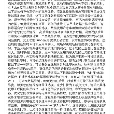
您的方便观看完整比赛或精彩片段。此功能确保您充分享受比赛的精彩。
在 Fubo 应用上观看足球赛在这个应用上观看足球比赛非常简单和愉快。
以下是如何充分享受您的观赏体验。流媒体质量选项您可以调整流媒体质
量以满足您的需求。这可以确保您根据您的互联网连接获得最佳观看体
验。调整视频质量您可以在设置中更改视频质量。 更高的质量 需要更多
的数据，但提供更好的画面。更低的质量 可以节省数据并防止缓冲。选
择最适合您互联网速度的选项。数据使用注意事项流媒体消耗大量数据，
请注意您的使用情况。 高质量的流媒体会消耗更多数据。调整视频质量
以避免在有限数据计划下产生额外费用。 监控您的使用情况以保持在限
制范围内。交互功能Fubo 应用 提供互动功能，以增强您的观看体验。这
些功能包括实时评论和应用内聊天。现场解说现场解说提供比赛实时见
解。专业分析师就关键时刻发表他们的观点。这个功能让观看比赛更加吸
引人。随时掌握比赛进展。应用内聊天应用内聊天功能让您能够与其他球
迷讨论比赛，并实时分享您的想法和反应。这为用户带来一种社区感觉。
在观看比赛时，与其他足球爱好者进行互动。观看足球比赛在线的额外建
议以下是一些建议，可提升您在线观看足球比赛的体验。这些建议将帮助
您充分利用Fubo应用。确保稳定的网络连接保持稳定的网络连接对于流
畅的在线视频播放至关重要。请遵循以下提示以避免中断。Wi-Fi与移动
数据Wi-Fi通常比移动数据提供更稳定的连接。在有Wi-Fi的情况下选择
Wi-Fi，可避免数据限制，确保更好的质量。移动数据可能不够可靠且更
昂贵。根据您的情况选择最佳选项。减少打扰为了减少打扰，请关闭其他
使用互联网的应用程序。确保您的设备信号强劲。靠近您的Wi-Fi路由
器。优化您的设置以获得无间断的流畅播放。使用外部设备通过使用外部
设备来增强您的观看体验。这包括将内容投射到电视上或连接到扬声器。
将比赛投屏到电视您可以使用手机将比赛投屏到电视上，以获得更好的观
赏效果。 使用设备如Chromecast或Apple TV。这样您就可以在更大的屏
幕上享受比赛，让您可以像在体育场一样 体验足球。连接到外部扬声器
将手机连接到外部扬声器以获得更好的音频效果。蓝牙扬声器或音响系统