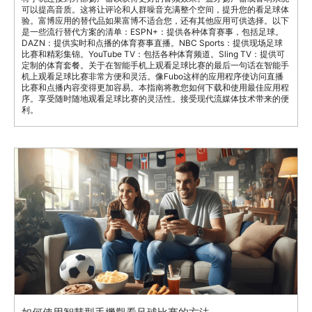
可以提高音质。这将让评论和人群噪音充满整个空间，提升您的看足球体
验。富博应用的替代品如果富博不适合您，还有其他应用可供选择。以下
是一些流行替代方案的清单：ESPN+：提供各种体育赛事，包括足球。
DAZN：提供实时和点播的体育赛事直播。NBC Sports：提供现场足球
比赛和精彩集锦。YouTube TV：包括各种体育频道。Sling TV：提供可
定制的体育套餐。关于在智能手机上观看足球比赛的最后一句话在智能手
机上观看足球比赛非常方便和灵活。像Fubo这样的应用程序使访问直播
比赛和点播内容变得更加容易。本指南将教您如何下载和使用最佳应用程
序。享受随时随地观看足球比赛的灵活性。接受现代流媒体技术带来的便
利。