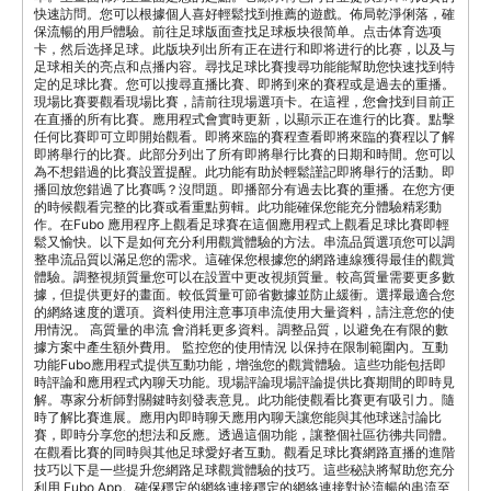
快速訪問。您可以根據個人喜好輕鬆找到推薦的遊戲。佈局乾淨俐落，確
保流暢的用戶體驗。前往足球版面查找足球板块很简单。点击体育选项
卡，然后选择足球。此版块列出所有正在进行和即将进行的比赛，以及与
足球相关的亮点和点播内容。尋找足球比賽搜尋功能能幫助您快速找到特
定的足球比賽。您可以搜尋直播比賽、即將到來的賽程或是過去的重播。
現場比賽要觀看現場比賽，請前往現場選項卡。在這裡，您會找到目前正
在直播的所有比賽。應用程式會實時更新，以顯示正在進行的比賽。點擊
任何比賽即可立即開始觀看。即將來臨的賽程查看即將來臨的賽程以了解
即將舉行的比賽。此部分列出了所有即將舉行比賽的日期和時間。您可以
為不想錯過的比賽設置提醒。此功能有助於輕鬆謹記即將舉行的活動。即
播回放您錯過了比賽嗎？沒問題。即播部分有過去比賽的重播。在您方便
的時候觀看完整的比賽或看重點剪輯。此功能確保您能充分體驗精彩動
作。在Fubo 應用程序上觀看足球賽在這個應用程式上觀看足球比賽即輕
鬆又愉快。以下是如何充分利用觀賞體驗的方法。串流品質選項您可以調
整串流品質以滿足您的需求。這確保您根據您的網路連線獲得最佳的觀賞
體驗。調整視頻質量您可以在設置中更改視頻質量。較高質量需要更多數
據，但提供更好的畫面。較低質量可節省數據並防止緩衝。選擇最適合您
的網絡速度的選項。資料使用注意事項串流使用大量資料，請注意您的使
用情況。 高質量的串流 會消耗更多資料。調整品質，以避免在有限的數
據方案中產生額外費用。 監控您的使用情況 以保持在限制範圍內。互動
功能Fubo應用程式提供互動功能，增強您的觀賞體驗。這些功能包括即
時評論和應用程式內聊天功能。現場評論現場評論提供比賽期間的即時見
解。專家分析師對關鍵時刻發表意見。此功能使觀看比賽更有吸引力。隨
時了解比賽進展。應用內即時聊天應用內聊天讓您能與其他球迷討論比
賽，即時分享您的想法和反應。透過這個功能，讓整個社區彷彿共同體。
在觀看比賽的同時與其他足球愛好者互動。觀看足球比賽網路直播的進階
技巧以下是一些提升您網路足球觀賞體驗的技巧。這些秘訣將幫助您充分
利用 Fubo App。確保穩定的網絡連接穩定的網絡連接對於流暢的串流至