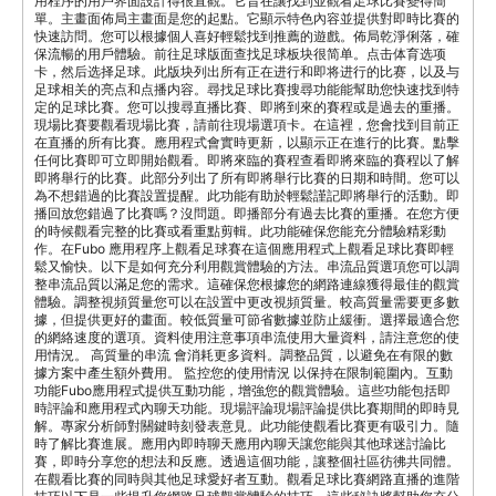
用程序的用戶界面設計得很直觀。它旨在讓找到並觀看足球比賽變得簡
單。主畫面佈局主畫面是您的起點。它顯示特色內容並提供對即時比賽的
快速訪問。您可以根據個人喜好輕鬆找到推薦的遊戲。佈局乾淨俐落，確
保流暢的用戶體驗。前往足球版面查找足球板块很简单。点击体育选项
卡，然后选择足球。此版块列出所有正在进行和即将进行的比赛，以及与
足球相关的亮点和点播内容。尋找足球比賽搜尋功能能幫助您快速找到特
定的足球比賽。您可以搜尋直播比賽、即將到來的賽程或是過去的重播。
現場比賽要觀看現場比賽，請前往現場選項卡。在這裡，您會找到目前正
在直播的所有比賽。應用程式會實時更新，以顯示正在進行的比賽。點擊
任何比賽即可立即開始觀看。即將來臨的賽程查看即將來臨的賽程以了解
即將舉行的比賽。此部分列出了所有即將舉行比賽的日期和時間。您可以
為不想錯過的比賽設置提醒。此功能有助於輕鬆謹記即將舉行的活動。即
播回放您錯過了比賽嗎？沒問題。即播部分有過去比賽的重播。在您方便
的時候觀看完整的比賽或看重點剪輯。此功能確保您能充分體驗精彩動
作。在Fubo 應用程序上觀看足球賽在這個應用程式上觀看足球比賽即輕
鬆又愉快。以下是如何充分利用觀賞體驗的方法。串流品質選項您可以調
整串流品質以滿足您的需求。這確保您根據您的網路連線獲得最佳的觀賞
體驗。調整視頻質量您可以在設置中更改視頻質量。較高質量需要更多數
據，但提供更好的畫面。較低質量可節省數據並防止緩衝。選擇最適合您
的網絡速度的選項。資料使用注意事項串流使用大量資料，請注意您的使
用情況。 高質量的串流 會消耗更多資料。調整品質，以避免在有限的數
據方案中產生額外費用。 監控您的使用情況 以保持在限制範圍內。互動
功能Fubo應用程式提供互動功能，增強您的觀賞體驗。這些功能包括即
時評論和應用程式內聊天功能。現場評論現場評論提供比賽期間的即時見
解。專家分析師對關鍵時刻發表意見。此功能使觀看比賽更有吸引力。隨
時了解比賽進展。應用內即時聊天應用內聊天讓您能與其他球迷討論比
賽，即時分享您的想法和反應。透過這個功能，讓整個社區彷彿共同體。
在觀看比賽的同時與其他足球愛好者互動。觀看足球比賽網路直播的進階