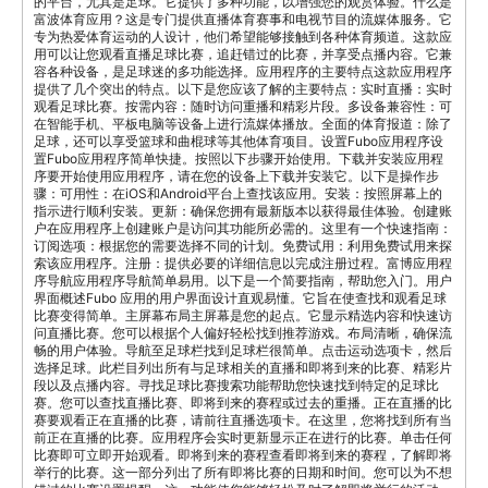
的平台，尤其是足球。它提供了多种功能，以增强您的观赏体验。什么是
富波体育应用？这是专门提供直播体育赛事和电视节目的流媒体服务。它
专为热爱体育运动的人设计，他们希望能够接触到各种体育频道。这款应
用可以让您观看直播足球比赛，追赶错过的比赛，并享受点播内容。它兼
容各种设备，是足球迷的多功能选择。应用程序的主要特点这款应用程序
提供了几个突出的特点。以下是您应该了解的主要特点：实时直播：实时
观看足球比赛。按需内容：随时访问重播和精彩片段。多设备兼容性：可
在智能手机、平板电脑等设备上进行流媒体播放。全面的体育报道：除了
足球，还可以享受篮球和曲棍球等其他体育项目。设置Fubo应用程序设
置Fubo应用程序简单快捷。按照以下步骤开始使用。下载并安装应用程
序要开始使用应用程序，请在您的设备上下载并安装它。以下是操作步
骤：可用性：在iOS和Android平台上查找该应用。安装：按照屏幕上的
指示进行顺利安装。更新：确保您拥有最新版本以获得最佳体验。创建账
户在应用程序上创建账户是访问其功能所必需的。这里有一个快速指南：
订阅选项：根据您的需要选择不同的计划。免费试用：利用免费试用来探
索该应用程序。注册：提供必要的详细信息以完成注册过程。富博应用程
序导航应用程序导航简单易用。以下是一个简要指南，帮助您入门。用户
界面概述Fubo 应用的用户界面设计直观易懂。它旨在使查找和观看足球
比赛变得简单。主屏幕布局主屏幕是您的起点。它显示精选内容和快速访
问直播比赛。您可以根据个人偏好轻松找到推荐游戏。布局清晰，确保流
畅的用户体验。导航至足球栏找到足球栏很简单。点击运动选项卡，然后
选择足球。此栏目列出所有与足球相关的直播和即将到来的比赛、精彩片
段以及点播内容。寻找足球比赛搜索功能帮助您快速找到特定的足球比
赛。您可以查找直播比赛、即将到来的赛程或过去的重播。正在直播的比
赛要观看正在直播的比赛，请前往直播选项卡。在这里，您将找到所有当
前正在直播的比赛。应用程序会实时更新显示正在进行的比赛。单击任何
比赛即可立即开始观看。即将到来的赛程查看即将到来的赛程，了解即将
举行的比赛。这一部分列出了所有即将比赛的日期和时间。您可以为不想