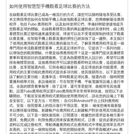
如何使用智慧型手機觀看足球比賽的方法
在線觀看足球比賽已成為一種流行的方式，讓您可以隨時隨地享受比賽。
本文將指導您如何在智能手機上高效地觀看足球比賽。您將瞭解最佳應用
程序，包括 Fubo 應用程序，以及如何使用它們。準備好輕鬆便捷地提升
您觀看足球的體驗。在線觀看體育比賽的興起趨勢由於其便利性，線上觀
看體育比賽正變得越來越受歡迎。球迷可以在不受電視限制的情況下觀看
比賽直播。在智能手機上觀看直播的彈性已經加強了這一趨勢。本文探討
了使用此應用程式觀看足球比賽的最佳方式。了解富博應用程序這是一個
專門用於串流觀看體育賽事，尤其是足球的平台。它提供了一系列功能，
以增強您的觀賞體驗。什麼是福博應用程序？這是一個專門提供直播體育
賽事和電視節目的流媒體服務。它是為熱愛體育的人設計的，希望可以獲
得各種體育頻道。這個應用程序可以讓您觀看即時足球比賽，追趕錯過的
比賽，並享受隨選內容。它與各種設備兼容，是足球迷的多功能選擇。應
用程式的主要功能此應用程式提供多項功能，使其脫穎而出。以下是您應
該了解的主要功能：直播串流：即時觀看足球比賽。隨選內容：隨時閱覽
重播和精華片段。多設備相容：可在智慧手機、平板電腦等設備上進行串
流。全面的體育賽事報導：除了足球，還可享受籃球、曲棍球等其他運
動。設置Fubo應用程序設置Fubo應用程序非常簡單和快速。按照以下步
驟開始。下載並安裝應用程式要開始使用應用程式，請在您的設備上下載
並安裝它。以下是方法：可用性： 在iOS和Android平台上找到應用程
式。安裝：按照螢幕上的指示進行平滑設置。更新： 確保您擁有最新版
本以獲得最佳體驗。創建帳戶在應用程式上創建帳戶對於使用其功能是必
不可少的。以下是一個快速指南：訂閱選項：根據您的需求從各種方案中
選擇。免費試用：利用免費試用來探索應用程式。註冊：提供必要的詳細
資料以完成註冊程序。導航傳趣應用程式在應用程式中導航是簡單且用戶
友善的。以下是一個簡短指南，幫助您開始使用。用戶界面概述Fubo 應