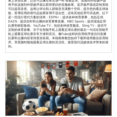
幕上享受比赛，让您可以像在体育场一样 体验足球。连接到外部扬声器
将手机连接到外部扬声器以获得更好的音频效果。蓝牙扬声器或音响系统
可以提高音质。这将让评论和人群噪音充满整个空间，提升您的看足球体
验。富博应用的替代品如果富博不适合您，还有其他应用可供选择。以下
是一些流行替代方案的清单：ESPN+：提供各种体育赛事，包括足球。
DAZN：提供实时和点播的体育赛事直播。NBC Sports：提供现场足球
比赛和精彩集锦。YouTube TV：包括各种体育频道。Sling TV：提供可
定制的体育套餐。关于在智能手机上观看足球比赛的最后一句话在智能手
机上观看足球比赛非常方便和灵活。像Fubo这样的应用程序使访问直播
比赛和点播内容变得更加容易。本指南将教您如何下载和使用最佳应用程
序。享受随时随地观看足球比赛的灵活性。接受现代流媒体技术带来的便
利。