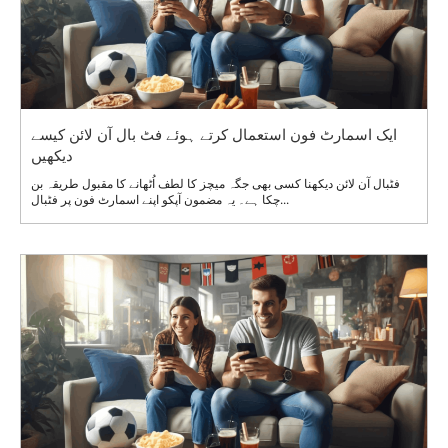
ایک اسمارٹ فون استعمال کرتے ہوئے فٹ بال آن لائن کیسے
دیکھیں
فٹبال آن لائن دیکھنا کسی بھی جگہ میچز کا لطف اُٹھانے کا مقبول طریقہ بن
چکا ہے۔ یہ مضمون آپکو اپنے اسمارٹ فون پر فٹبال...