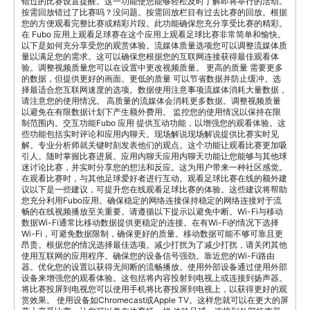
错过的比赛设置提醒。这一功能使您能够轻松及时了解即将举行的活动。
按需回放错过了比赛吗？没问题。按需回放栏目有过去比赛的回放。根据
您的方便观看完整比赛或精彩片段。此功能确保您充分享受比赛的精彩。
在 Fubo 应用上观看足球赛在这个应用上观看足球比赛非常简单和愉快。
以下是如何充分享受您的观赏体验。流媒体质量选项您可以调整流媒体质
量以满足您的需求。这可以确保您根据您的互联网连接获得最佳观看体
验。调整视频质量您可以在设置中更改视频质量。 更高的质量 需要更多
的数据，但提供更好的画面。更低的质量 可以节省数据并防止缓冲。选
择最适合您互联网速度的选项。数据使用注意事项流媒体消耗大量数据，
请注意您的使用情况。 高质量的流媒体会消耗更多数据。调整视频质量
以避免在有限数据计划下产生额外费用。 监控您的使用情况以保持在限
制范围内。交互功能Fubo 应用 提供互动功能，以增强您的观看体验。这
些功能包括实时评论和应用内聊天。现场解说现场解说提供比赛实时见
解。专业分析师就关键时刻发表他们的观点。这个功能让观看比赛更加吸
引人。随时掌握比赛进展。应用内聊天应用内聊天功能让您能够与其他球
迷讨论比赛，并实时分享您的想法和反应。这为用户带来一种社区感觉。
在观看比赛时，与其他足球爱好者进行互动。观看足球比赛在线的额外建
议以下是一些建议，可提升您在线观看足球比赛的体验。这些建议将帮助
您充分利用Fubo应用。确保稳定的网络连接保持稳定的网络连接对于流
畅的在线视频播放至关重要。请遵循以下提示以避免中断。Wi-Fi与移动
数据Wi-Fi通常比移动数据提供更稳定的连接。在有Wi-Fi的情况下选择
Wi-Fi，可避免数据限制，确保更好的质量。移动数据可能不够可靠且更
昂贵。根据您的情况选择最佳选项。减少打扰为了减少打扰，请关闭其他
使用互联网的应用程序。确保您的设备信号强劲。靠近您的Wi-Fi路由
器。优化您的设置以获得无间断的流畅播放。使用外部设备通过使用外部
设备来增强您的观看体验。这包括将内容投射到电视上或连接到扬声器。
将比赛投屏到电视您可以使用手机将比赛投屏到电视上，以获得更好的观
赏效果。 使用设备如Chromecast或Apple TV。这样您就可以在更大的屏