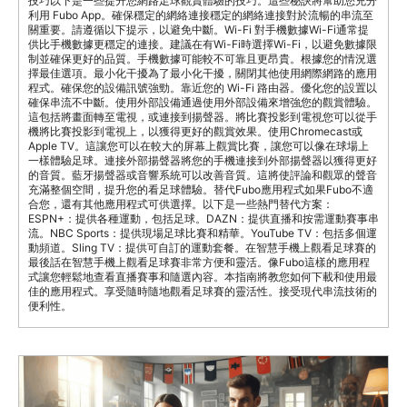
技巧以下是一些提升您網路足球觀賞體驗的技巧。這些秘訣將幫助您充分
利用 Fubo App。確保穩定的網絡連接穩定的網絡連接對於流暢的串流至
關重要。請遵循以下提示，以避免中斷。Wi-Fi 對手機數據Wi-Fi通常提
供比手機數據更穩定的連接。建議在有Wi-Fi時選擇Wi-Fi，以避免數據限
制並確保更好的品質。手機數據可能較不可靠且更昂貴。根據您的情況選
擇最佳選項。最小化干擾為了最小化干擾，關閉其他使用網際網路的應用
程式。確保您的設備訊號強勁。靠近您的 Wi-Fi 路由器。優化您的設置以
確保串流不中斷。使用外部設備通過使用外部設備來增強您的觀賞體驗。
這包括將畫面轉至電視，或連接到揚聲器。將比賽投影到電視您可以從手
機將比賽投影到電視上，以獲得更好的觀賞效果。使用Chromecast或
Apple TV。這讓您可以在較大的屏幕上觀賞比賽，讓您可以像在球場上
一樣體驗足球。連接外部揚聲器將您的手機連接到外部揚聲器以獲得更好
的音質。藍牙揚聲器或音響系統可以改善音質。這將使評論和觀眾的聲音
充滿整個空間，提升您的看足球體驗。替代Fubo應用程式如果Fubo不適
合您，還有其他應用程式可供選擇。以下是一些熱門替代方案：
ESPN+：提供各種運動，包括足球。DAZN：提供直播和按需運動賽事串
流。NBC Sports：提供現場足球比賽和精華。YouTube TV：包括多個運
動頻道。Sling TV：提供可自訂的運動套餐。在智慧手機上觀看足球賽的
最後話在智慧手機上觀看足球賽非常方便和靈活。像Fubo這樣的應用程
式讓您輕鬆地查看直播賽事和隨選內容。本指南將教您如何下載和使用最
佳的應用程式。享受隨時隨地觀看足球賽的靈活性。接受現代串流技術的
便利性。