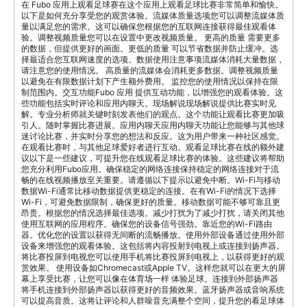
在 Fubo 应用上观看足球赛在这个应用上观看足球比赛非常简单和愉快。
以下是如何充分享受您的观赏体验。流媒体质量选项您可以调整流媒体质
量以满足您的需求。这可以确保您根据您的互联网连接获得最佳观看体
验。调整视频质量您可以在设置中更改视频质量。 更高的质量 需要更多
的数据，但提供更好的画面。更低的质量 可以节省数据并防止缓冲。选
择最适合您互联网速度的选项。数据使用注意事项流媒体消耗大量数据，
请注意您的使用情况。 高质量的流媒体会消耗更多数据。调整视频质量
以避免在有限数据计划下产生额外费用。 监控您的使用情况以保持在限
制范围内。交互功能Fubo 应用 提供互动功能，以增强您的观看体验。这
些功能包括实时评论和应用内聊天。现场解说现场解说提供比赛实时见
解。专业分析师就关键时刻发表他们的观点。这个功能让观看比赛更加吸
引人。随时掌握比赛进展。应用内聊天应用内聊天功能让您能够与其他球
迷讨论比赛，并实时分享您的想法和反应。这为用户带来一种社区感觉。
在观看比赛时，与其他足球爱好者进行互动。观看足球比赛在线的额外建
议以下是一些建议，可提升您在线观看足球比赛的体验。这些建议将帮助
您充分利用Fubo应用。确保稳定的网络连接保持稳定的网络连接对于流
畅的在线视频播放至关重要。请遵循以下提示以避免中断。Wi-Fi与移动
数据Wi-Fi通常比移动数据提供更稳定的连接。在有Wi-Fi的情况下选择
Wi-Fi，可避免数据限制，确保更好的质量。移动数据可能不够可靠且更
昂贵。根据您的情况选择最佳选项。减少打扰为了减少打扰，请关闭其他
使用互联网的应用程序。确保您的设备信号强劲。靠近您的Wi-Fi路由
器。优化您的设置以获得无间断的流畅播放。使用外部设备通过使用外部
设备来增强您的观看体验。这包括将内容投射到电视上或连接到扬声器。
将比赛投屏到电视您可以使用手机将比赛投屏到电视上，以获得更好的观
赏效果。 使用设备如Chromecast或Apple TV。这样您就可以在更大的屏
幕上享受比赛，让您可以像在体育场一样 体验足球。连接到外部扬声器
将手机连接到外部扬声器以获得更好的音频效果。蓝牙扬声器或音响系统
可以提高音质。这将让评论和人群噪音充满整个空间，提升您的看足球体