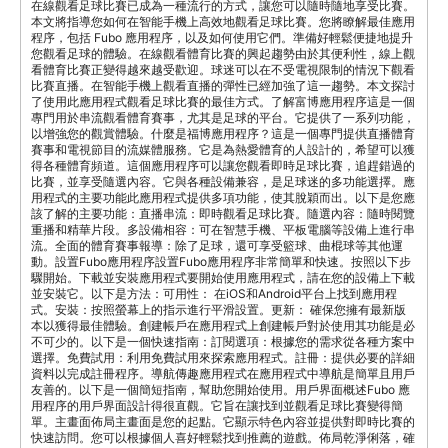
在線觀看足球比賽已成為一種流行的方式，讓您可以隨時隨地享受比賽。
本文將指導您如何在智能手機上高效地觀看足球比賽。您將瞭解最佳應用
程序，包括 Fubo 應用程序，以及如何使用它們。準備好輕鬆便捷地提升
您觀看足球的體驗。在線觀看體育比賽的興起趨勢由於其便利性，線上觀
看體育比賽正變得越來越受歡迎。球迷可以在不受電視限制的情況下觀看
比賽直播。在智能手機上觀看直播的彈性已經加強了這一趨勢。本文探討
了使用此應用程式觀看足球比賽的最佳方式。了解富博應用程序這是一個
專門用於串流觀看體育賽事，尤其是足球的平台。它提供了一系列功能，
以增強您的觀賞體驗。什麼是福博應用程序？這是一個專門提供直播體育
賽事和電視節目的流媒體服務。它是為熱愛體育的人設計的，希望可以獲
得各種體育頻道。這個應用程序可以讓您觀看即時足球比賽，追趕錯過的
比賽，並享受隨選內容。它與各種設備兼容，是足球迷的多功能選擇。應
用程式的主要功能此應用程式提供多項功能，使其脫穎而出。以下是您應
該了解的主要功能：直播串流：即時觀看足球比賽。隨選內容：隨時閱覽
重播和精華片段。多設備相容：可在智慧手機、平板電腦等設備上進行串
流。全面的體育賽事報導：除了足球，還可享受籃球、曲棍球等其他運
動。設置Fubo應用程序設置Fubo應用程序非常簡單和快速。按照以下步
驟開始。下載並安裝應用程式要開始使用應用程式，請在您的設備上下載
並安裝它。以下是方法：可用性： 在iOS和Android平台上找到應用程
式。安裝：按照螢幕上的指示進行平滑設置。更新： 確保您擁有最新版
本以獲得最佳體驗。創建帳戶在應用程式上創建帳戶對於使用其功能是必
不可少的。以下是一個快速指南：訂閱選項：根據您的需求從各種方案中
選擇。免費試用：利用免費試用來探索應用程式。註冊：提供必要的詳細
資料以完成註冊程序。導航傳趣應用程式在應用程式中導航是簡單且用戶
友善的。以下是一個簡短指南，幫助您開始使用。用戶界面概述Fubo 應
用程序的用戶界面設計得很直觀。它旨在讓找到並觀看足球比賽變得簡
單。主畫面佈局主畫面是您的起點。它顯示特色內容並提供對即時比賽的
快速訪問。您可以根據個人喜好輕鬆找到推薦的遊戲。佈局乾淨俐落，確