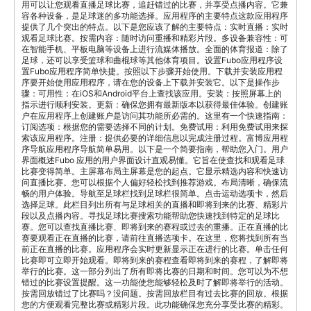
用可以让您观看直播足球比赛，追赶错过的比赛，并享受点播内容。它兼
容各种设备，是足球迷的多功能选择。应用程序的主要特点这款应用程序
提供了几个突出的特点。以下是您应该了解的主要特点：实时直播：实时
观看足球比赛。按需内容：随时访问重播和精彩片段。多设备兼容性：可
在智能手机、平板电脑等设备上进行流媒体播放。全面的体育报道：除了
足球，还可以享受篮球和曲棍球等其他体育项目。设置Fubo应用程序设
置Fubo应用程序简单快捷。按照以下步骤开始使用。下载并安装应用程
序要开始使用应用程序，请在您的设备上下载并安装它。以下是操作步
骤：可用性：在iOS和Android平台上查找该应用。安装：按照屏幕上的
指示进行顺利安装。更新：确保您拥有最新版本以获得最佳体验。创建账
户在应用程序上创建账户是访问其功能所必需的。这里有一个快速指南：
订阅选项：根据您的需要选择不同的计划。免费试用：利用免费试用来探
索该应用程序。注册：提供必要的详细信息以完成注册过程。富博应用程
序导航应用程序导航简单易用。以下是一个简要指南，帮助您入门。用户
界面概述Fubo 应用的用户界面设计直观易懂。它旨在使查找和观看足球
比赛变得简单。主屏幕布局主屏幕是您的起点。它显示精选内容和快速访
问直播比赛。您可以根据个人偏好轻松找到推荐游戏。布局清晰，确保流
畅的用户体验。导航至足球栏找到足球栏很简单。点击运动选项卡，然后
选择足球。此栏目列出所有与足球相关的直播和即将到来的比赛、精彩片
段以及点播内容。寻找足球比赛搜索功能帮助您快速找到特定的足球比
赛。您可以查找直播比赛、即将到来的赛程或过去的重播。正在直播的比
赛要观看正在直播的比赛，请前往直播选项卡。在这里，您将找到所有当
前正在直播的比赛。应用程序会实时更新显示正在进行的比赛。单击任何
比赛即可立即开始观看。即将到来的赛程查看即将到来的赛程，了解即将
举行的比赛。这一部分列出了所有即将比赛的日期和时间。您可以为不想
错过的比赛设置提醒。这一功能使您能够轻松及时了解即将举行的活动。
按需回放错过了比赛吗？没问题。按需回放栏目有过去比赛的回放。根据
您的方便观看完整比赛或精彩片段。此功能确保您充分享受比赛的精彩。