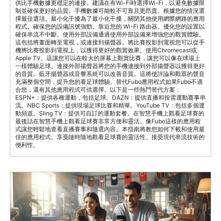
供比手機數據更穩定的連接。建議在有Wi-Fi時選擇Wi-Fi，以避免數據限
制並確保更好的品質。手機數據可能較不可靠且更昂貴。根據您的情況選
擇最佳選項。最小化干擾為了最小化干擾，關閉其他使用網際網路的應用
程式。確保您的設備訊號強勁。靠近您的 Wi-Fi 路由器。優化您的設置以
確保串流不中斷。使用外部設備通過使用外部設備來增強您的觀賞體驗。
這包括將畫面轉至電視，或連接到揚聲器。將比賽投影到電視您可以從手
機將比賽投影到電視上，以獲得更好的觀賞效果。使用Chromecast或
Apple TV。這讓您可以在較大的屏幕上觀賞比賽，讓您可以像在球場上
一樣體驗足球。連接外部揚聲器將您的手機連接到外部揚聲器以獲得更好
的音質。藍牙揚聲器或音響系統可以改善音質。這將使評論和觀眾的聲音
充滿整個空間，提升您的看足球體驗。替代Fubo應用程式如果Fubo不適
合您，還有其他應用程式可供選擇。以下是一些熱門替代方案：
ESPN+：提供各種運動，包括足球。DAZN：提供直播和按需運動賽事串
流。NBC Sports：提供現場足球比賽和精華。YouTube TV：包括多個運
動頻道。Sling TV：提供可自訂的運動套餐。在智慧手機上觀看足球賽的
最後話在智慧手機上觀看足球賽非常方便和靈活。像Fubo這樣的應用程
式讓您輕鬆地查看直播賽事和隨選內容。本指南將教您如何下載和使用最
佳的應用程式。享受隨時隨地觀看足球賽的靈活性。接受現代串流技術的
便利性。