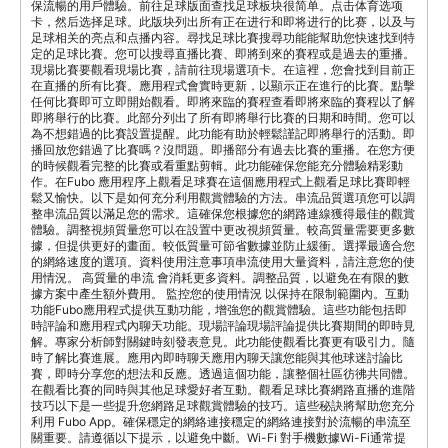
保流暢的用戶體驗。前往足球版面查找足球板块很简单。点击体育选项
卡，然后选择足球。此版块列出所有正在进行和即将进行的比赛，以及与
足球相关的亮点和点播内容。尋找足球比賽搜尋功能能幫助您快速找到特
定的足球比賽。您可以搜尋直播比賽、即將到來的賽程或是過去的重播。
現場比賽要觀看現場比賽，請前往現場選項卡。在這裡，您會找到目前正
在直播的所有比賽。應用程式會實時更新，以顯示正在進行的比賽。點擊
任何比賽即可立即開始觀看。即將來臨的賽程查看即將來臨的賽程以了解
即將舉行的比賽。此部分列出了所有即將舉行比賽的日期和時間。您可以
為不想錯過的比賽設置提醒。此功能有助於輕鬆謹記即將舉行的活動。即
播回放您錯過了比賽嗎？沒問題。即播部分有過去比賽的重播。在您方便
的時候觀看完整的比賽或看重點剪輯。此功能確保您能充分體驗精彩動
作。在Fubo 應用程序上觀看足球賽在這個應用程式上觀看足球比賽即輕
鬆又愉快。以下是如何充分利用觀賞體驗的方法。串流品質選項您可以調
整串流品質以滿足您的需求。這確保您根據您的網路連線獲得最佳的觀賞
體驗。調整視頻質量您可以在設置中更改視頻質量。較高質量需要更多數
據，但提供更好的畫面。較低質量可節省數據並防止緩衝。選擇最適合您
的網絡速度的選項。資料使用注意事項串流使用大量資料，請注意您的使
用情況。 高質量的串流 會消耗更多資料。調整品質，以避免在有限的數
據方案中產生額外費用。 監控您的使用情況 以保持在限制範圍內。互動
功能Fubo應用程式提供互動功能，增強您的觀賞體驗。這些功能包括即
時評論和應用程式內聊天功能。現場評論現場評論提供比賽期間的即時見
解。專家分析師對關鍵時刻發表意見。此功能使觀看比賽更有吸引力。隨
時了解比賽進展。應用內即時聊天應用內聊天讓您能與其他球迷討論比
賽，即時分享您的想法和反應。透過這個功能，讓整個社區彷彿共同體。
在觀看比賽的同時與其他足球愛好者互動。觀看足球比賽網路直播的進階
技巧以下是一些提升您網路足球觀賞體驗的技巧。這些秘訣將幫助您充分
利用 Fubo App。確保穩定的網絡連接穩定的網絡連接對於流暢的串流至
關重要。請遵循以下提示，以避免中斷。Wi-Fi 對手機數據Wi-Fi通常提